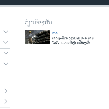
ກ່ຽວຂ້ອງກັນ
ຂ່າວ
ເສດຖະກິດຫວຽດນາມ ຂະຫຍາຍ
ໂຕຕື່ມ ຂະນະທີ່ເງີນເຟີ້ກໍສູງຂຶ້ນ