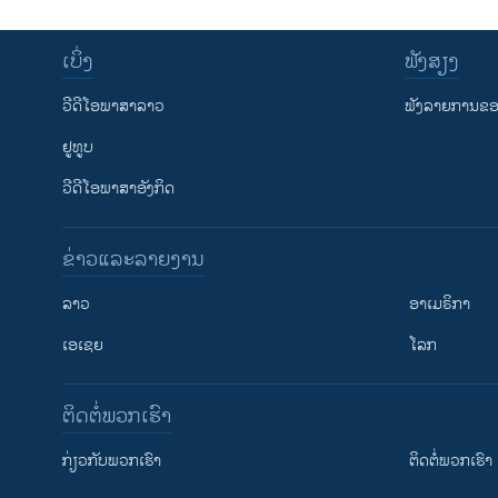
ເບິ່ງ
ຟັງສຽງ
ວີດີໂອພາສາລາວ
ຟັງລາຍການຂອງ
ຢູທູບ
ວີດີໂອພາສາອັງກິດ
ຂ່າວແລະລາຍງານ
ລາວ
ອາເມຣິກາ
ເອເຊຍ
ໂລກ
ຕິດຕໍ່ພວກເຮົາ
ກ່ຽວກັບພວກເຮົາ
ຕິດຕໍ່ພວກເຮົາ