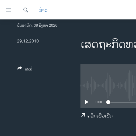
ລິ້ງ
ຂ່າວ
ສຳຫລັບ
ເຂົ້າ
ຄົ້ນຫາ
ວັນອາທິດ, 09 ສິງຫາ 2026
ໂຮມເພຈ
ຫາ
ລາວ
ເສດຖະກິດຫວຽ
29,12,2010
ຂ້າມ
ຂ້າມ
ອາເມຣິກາ
ຂ້າມ
ການເລືອກຕັ້ງ ປະທານາທີບໍດີ ສະຫະລັດ
ໄປ
2024
ແຊຣ໌
ຫາ
ຂ່າວ​ຈີນ
ຊອກ
ຄົ້ນ
ໂລກ
ເອເຊຍ
0:00
ອິດສະຫຼະພາບດ້ານການຂ່າວ
ຄລິກເພື່ອເປີດ
ຊີວິດຊາວລາວ
ຊຸມຊົນຊາວລາວ