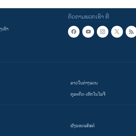
ຕິດຕາມພວກເຮົາ ທີ່
ເຮົາ
ລາວໃນຕ່າງແດນ
ທຸລະກິດ-ເທັກໂນໂລຈີ
ຟັງພອດແຄັສຕ໌