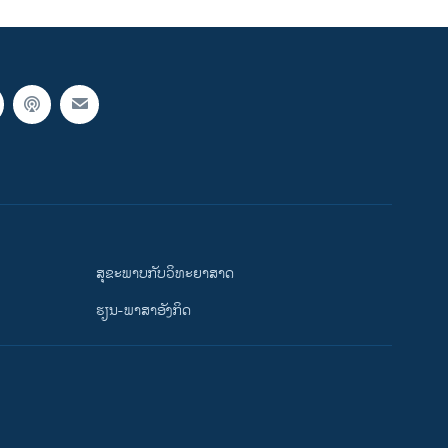
ສຸຂະພາບກັບວິທະຍາສາດ
ຮຽນ-ພາສາອັງກິດ