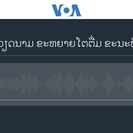
ດນາມ ຂະຫຍາຍໂຕຕື່ມ ຂະນະທີ່ເງີ
No media source currently availa