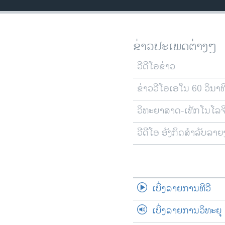
ວິທະຍາສາດ-ເທັກໂນໂລຈີ
ທຸລະກິດ
ຂ່າວປະເພດຕ່າງໆ
ພາສາອັງກິດ
ວີດີໂອ
ວີດີໂອຂ່າວ
ສຽງ
ຂ່າວວີໂອເອໃນ 60 ວິນາທ
ລາຍການກະຈາຍສຽງ
ວິທະຍາສາດ-ເທັກໂນໂລຈ
ລາຍງານ
ວີດີໂອ ອັງກິດສຳລັບລາ
ເບິ່ງລາຍການທີວີ
ເບິ່ງລາຍການວິທະຍຸ