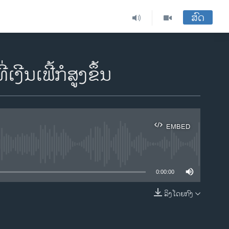
ສົດ
ນເຟີ້ກໍສູງຂຶ້ນ
EMBED
ble
0:00:00
ລິງໂດຍກົງ
EMBED