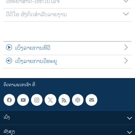
ວິທະຍາສາດ-ເທັກໂນໂລຈີ
ວີດີໂອ ອັງກິດສຳລັບລາຍງານ
ເບິ່ງລາຍການທີວີ
ເບິ່ງລາຍການວິທະຍຸ
ຕິດຕາມພວກເຮົາ ທີ່
ເບິ່ງ
ຟັງສຽງ