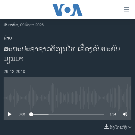
ລິ້ງ
ສຳຫລັບ
ເຂົ້າ
ວັນອາທິດ, 09 ສິງຫາ 2026
ຫາ
ໂຮມເພຈ
ຂ່າວ
ຂ້າມ
ລາວ
ສະຫະປະຊາຊາດຕິຕຽນໄທ ເລື້ອງອົບພະຍົບ
ຂ້າມ
ອາເມຣິກາ
ຂ້າມ
ມຽນມາ
ໄປ
ການເລືອກຕັ້ງ ປະທານາທີບໍດີ ສະຫະລັດ 2024
ຫາ
29,12,2010
ຂ່າວ​ຈີນ
ຊອກ
ຄົ້ນ
ໂລກ
ເອເຊຍ
No media source currently available
ອິດສະຫຼະພາບດ້ານການຂ່າວ
0:00
1:34
ຊີວິດຊາວລາວ
ລິງໂດຍກົງ
ຊຸມຊົນຊາວລາວ