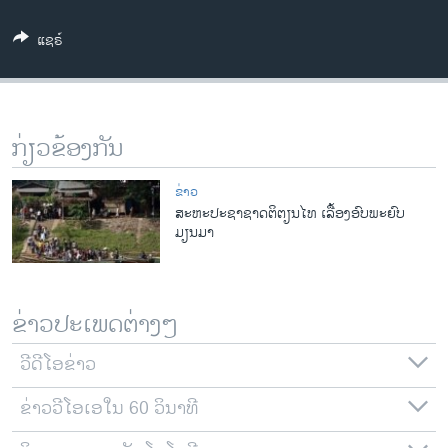
ວິທະຍາສາດ-ເທັກໂນໂລຈີ
ແຊຣ໌
ທຸລະກິດ
ພາສາອັງກິດ
ວີດີໂອ
ກ່ຽວຂ້ອງກັນ
ສຽງ
ຂ່າວ
ລາຍການກະຈາຍສຽງ
ສະຫະປະຊາຊາດຕິຕຽນໄທ ເລື້ອງອົບພະຍົບ
ຕິດຕາມພວກເຮົາ ທີ່
ມຽນມາ
ລາຍງານ
ພາສາຕ່າງໆ
ຂ່າວປະເພດຕ່າງໆ
ວີດີໂອຂ່າວ
ຂ່າວວີໂອເອໃນ 60 ວິນາທີ