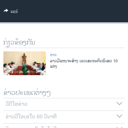
ວິທະຍາສາດ-ເທັກໂນໂລຈີ
ແຊຣ໌
ທຸລະກິດ
ພາສາອັງກິດ
ວີດີໂອ
ກ່ຽວຂ້ອງກັນ
ສຽງ
ຂ່າວ
ລາຍການກະຈາຍສຽງ
ລາວມີແຜນຈະສ້າງ ເຂດເສດຖະກິດພິເສດ 10
ຕິດຕາມພວກເຮົາ ທີ່
ແຫ່ງ
ລາຍງານ
ພາສາຕ່າງໆ
ຂ່າວປະເພດຕ່າງໆ
ວີດີໂອຂ່າວ
ຂ່າວວີໂອເອໃນ 60 ວິນາທີ