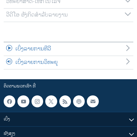
ວິທະຍາສາດ-ເທັກໂນໂລຈີ
ວີດີໂອ ອັງກິດສຳລັບລາຍງານ
ເບິ່ງລາຍການທີວີ
ເບິ່ງລາຍການວິທະຍຸ
ຕິດຕາມພວກເຮົາ ທີ່
ເບິ່ງ
ຟັງສຽງ