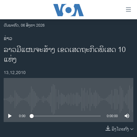
ລິ້ງ
ສຳຫລັບ
ເຂົ້າ
ວັນພະຫັດ, 06 ສິງຫາ 2026
ຫາ
ໂຮມເພຈ
ຂ່າວ
ຂ້າມ
ລາວ
ລາວມີແຜນຈະສ້າງ ເຂດເສດຖະກິດພິເສດ 10
ຂ້າມ
ອາເມຣິກາ
ຂ້າມ
ແຫ່ງ
ໄປ
ການເລືອກຕັ້ງ ປະທານາທີບໍດີ ສະຫະລັດ 2024
ຫາ
13,12,2010
ຂ່າວ​ຈີນ
ຊອກ
ຄົ້ນ
ໂລກ
ເອເຊຍ
No media source currently available
ອິດສະຫຼະພາບດ້ານການຂ່າວ
0:00
0:00:00
ຊີວິດຊາວລາວ
ລິງໂດຍກົງ
ຊຸມຊົນຊາວລາວ