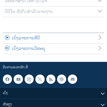
ວິທະຍາສາດ-ເທັກໂນໂລຈີ
ວີດີໂອ ອັງກິດສຳລັບລາຍງານ
ເບິ່ງລາຍການທີວີ
ເບິ່ງລາຍການວິທະຍຸ
ຕິດຕາມພວກເຮົາ ທີ່
ເບິ່ງ
ຟັງສຽງ