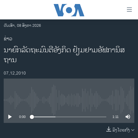
ລິ້ງ
ສຳຫລັບ
ເຂົ້າ
ວັນເສົາ, 08 ສິງຫາ 2026
ຫາ
ໂຮມເພຈ
ຂ່າວ
ຂ້າມ
ລາວ
ນາຍົກລັດຖະມົນຕີອັງກິດ ຢ້ຽມຢາມອັຟກາ​ນິສ
ຂ້າມ
ອາເມຣິກາ
ຂ້າມ
ຖານ​
ໄປ
ການເລືອກຕັ້ງ ປະທານາທີບໍດີ ສະຫະລັດ 2024
ຫາ
07,12,2010
ຂ່າວ​ຈີນ
ຊອກ
ຄົ້ນ
ໂລກ
ເອເຊຍ
No media source currently available
ອິດສະຫຼະພາບດ້ານການຂ່າວ
0:00
1:11
ຊີວິດຊາວລາວ
ລິງໂດຍກົງ
ຊຸມຊົນຊາວລາວ