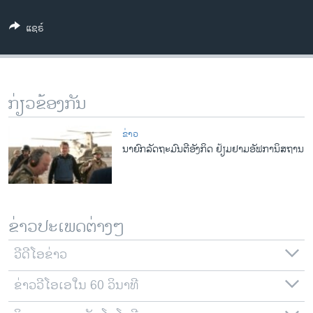
ວິທະຍາສາດ-ເທັກໂນໂລຈີ
ແຊຣ໌
ທຸລະກິດ
ພາສາອັງກິດ
ວີດີໂອ
ກ່ຽວຂ້ອງກັນ
ສຽງ
ຂ່າວ
ລາຍການກະຈາຍສຽງ
ນາຍົກລັດຖະມົນຕີອັງກິດ ຢ້ຽມຢາມອັຟກາ​ນິສຖານ​
ຕິດຕາມພວກເຮົາ ທີ່
ລາຍງານ
ພາສາຕ່າງໆ
ຂ່າວປະເພດຕ່າງໆ
ວີດີໂອຂ່າວ
ຂ່າວວີໂອເອໃນ 60 ວິນາທີ