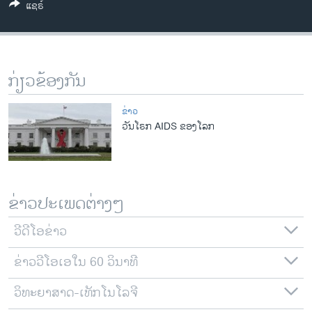
ແຊຣ໌
ວິທະຍາສາດ-ເທັກໂນໂລຈີ
ທຸລະກິດ
ພາສາອັງກິດ
ກ່ຽວຂ້ອງກັນ
ວີດີໂອ
ສຽງ
ຂ່າວ
ວັນໂຣກ AIDS ຂອງໂລກ
ລາຍການກະຈາຍສຽງ
ຕິດຕາມພວກເຮົາ ທີ່
ລາຍງານ
ຂ່າວປະເພດຕ່າງໆ
ພາສາຕ່າງໆ
ວີດີໂອຂ່າວ
ຂ່າວວີໂອເອໃນ 60 ວິນາທີ
ວິທະຍາສາດ-ເທັກໂນໂລຈີ