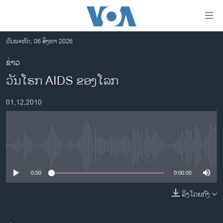
ລິ້ງ
ສຳຫລັບ
ເຂົ້າ
ວັນພະຫັດ, 06 ສິງຫາ 2026
ຫາ
ໂຮມເພຈ
ຂ່າວ
ຂ້າມ
ລາວ
ວັນໂຣກ AIDS ຂອງໂລກ
ຂ້າມ
ອາເມຣິກາ
ຂ້າມ
01,12,2010
ໄປ
ການເລືອກຕັ້ງ ປະທານາທີບໍດີ ສະຫະລັດ 2024
ຫາ
ຂ່າວ​ຈີນ
ຊອກ
ຄົ້ນ
ໂລກ
No media source currently available
ເອເຊຍ
0:00
0:00:00
ອິດສະຫຼະພາບດ້ານການຂ່າວ
ຊີວິດຊາວລາວ
ລິງໂດຍກົງ
ຊຸມຊົນຊາວລາວ