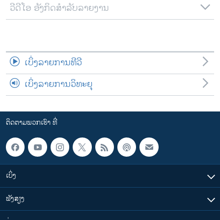
ວີດີໂອ ອັງກິດສຳລັບລາຍງານ
ເບິ່ງລາຍການທີວີ
ເບິ່ງລາຍການວິທະຍຸ
ຕິດຕາມພວກເຮົາ ທີ່
ເບິ່ງ
ຟັງສຽງ