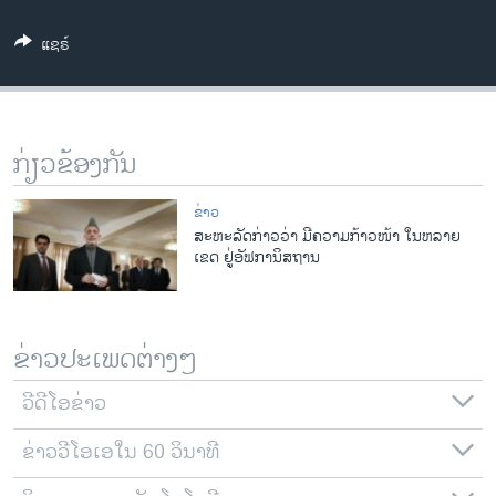
ວິທະຍາສາດ-ເທັກໂນໂລຈີ
ແຊຣ໌
ທຸລະກິດ
ພາສາອັງກິດ
ວີດີໂອ
ກ່ຽວຂ້ອງກັນ
ສຽງ
ຂ່າວ
ລາຍການກະຈາຍສຽງ
ສະຫະລັດກ່າວວ່າ ມີຄວາມກ້າວໜ້າ ໃນຫລາຍ
ຕິດຕາມພວກເຮົາ ທີ່
ເຂດ ຢູ່ອັຟການິສຖານ
ລາຍງານ
ພາສາຕ່າງໆ
ຂ່າວປະເພດຕ່າງໆ
ວີດີໂອຂ່າວ
ຂ່າວວີໂອເອໃນ 60 ວິນາທີ