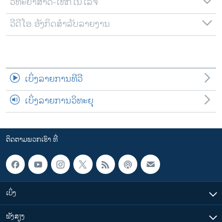
ວິທະຍາສາດ-ເທັກໂນໂລຈີ
ວີດີໂອ ອັງກິດສຳລັບລາຍງານ
ເບິ່ງລາຍການທີວີ
ເບິ່ງລາຍການວິທະຍຸ
ຕິດຕາມພວກເຮົາ ທີ່
ເບິ່ງ
ຟັງສຽງ