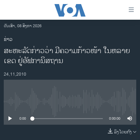
ລິ້ງ
ສຳຫລັບ
ເຂົ້າ
ວັນເສົາ, 08 ສິງຫາ 2026
ຫາ
ໂຮມເພຈ
ຂ່າວ
ຂ້າມ
ລາວ
ສະຫະລັດກ່າວວ່າ ມີຄວາມກ້າວໜ້າ ໃນຫລາຍ
ຂ້າມ
ອາເມຣິກາ
ຂ້າມ
ເຂດ ຢູ່ອັຟການິສຖານ
ໄປ
ການເລືອກຕັ້ງ ປະທານາທີບໍດີ ສະຫະລັດ 2024
ຫາ
24,11,2010
ຂ່າວ​ຈີນ
ຊອກ
ຄົ້ນ
ໂລກ
ເອເຊຍ
No media source currently available
ອິດສະຫຼະພາບດ້ານການຂ່າວ
0:00
0:00:00
ຊີວິດຊາວລາວ
ລິງໂດຍກົງ
ຊຸມຊົນຊາວລາວ