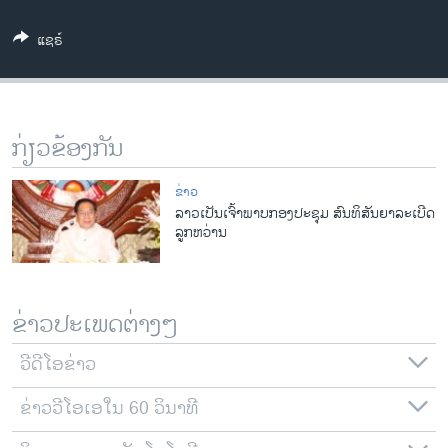
ວິທະຍາສາດ-ເທັກໂນໂລຈີ
ແຊຣ໌
ທຸລະກິດ
ພາສາອັງກິດ
ວີດີໂອ
ກ່ຽວຂ້ອງກັນ
ສຽງ
ຂ່າວ
ລາຍການກະຈາຍສຽງ
ລາວເປັນເຈົ້າພາບກອງປະຊຸມ ສົນທິສັນຍາລະເບີດ
ຕິດຕາມພວກເຮົາ ທີ່
ລູກຫວ່ານ
ລາຍງານ
ພາສາຕ່າງໆ
ຂ່າວປະເພດຕ່າງໆ
ວີດີໂອຂ່າວ
ຂ່າວວີໂອເອໃນ 60 ວິນາທີ