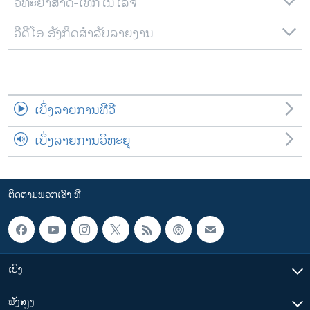
ວິທະຍາສາດ-ເທັກໂນໂລຈີ
ວີດີໂອ ອັງກິດສຳລັບລາຍງານ
ເບິ່ງລາຍການທີວີ
ເບິ່ງລາຍການວິທະຍຸ
ຕິດຕາມພວກເຮົາ ທີ່
ເບິ່ງ
ຟັງສຽງ