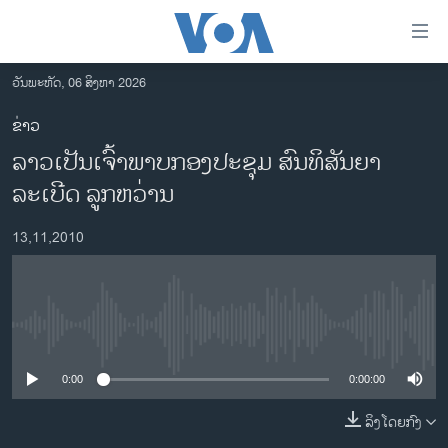
ລິ້ງ
ສຳຫລັບ
ເຂົ້າ
ວັນພະຫັດ, 06 ສິງຫາ 2026
ຫາ
ໂຮມເພຈ
ຂ່າວ
ຂ້າມ
ລາວ
ລາວເປັນເຈົ້າພາບກອງປະຊຸມ ສົນທິສັນຍາ
ຂ້າມ
ອາເມຣິກາ
ຂ້າມ
ລະເບີດ ລູກຫວ່ານ
ໄປ
ການເລືອກຕັ້ງ ປະທານາທີບໍດີ ສະຫະລັດ 2024
ຫາ
13,11,2010
ຂ່າວ​ຈີນ
ຊອກ
ຄົ້ນ
ໂລກ
ເອເຊຍ
No media source currently available
ອິດສະຫຼະພາບດ້ານການຂ່າວ
0:00
0:00:00
ຊີວິດຊາວລາວ
ລິງໂດຍກົງ
ຊຸມຊົນຊາວລາວ