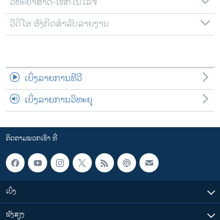
ວິທະຍາສາດ-ເທັກໂນໂລຈີ
ວີດີໂອ ອັງກິດສຳລັບລາຍງານ
ເບິ່ງລາຍການທີວີ
ເບິ່ງລາຍການວິທະຍຸ
ຕິດຕາມພວກເຮົາ ທີ່
ເບິ່ງ
ຟັງສຽງ