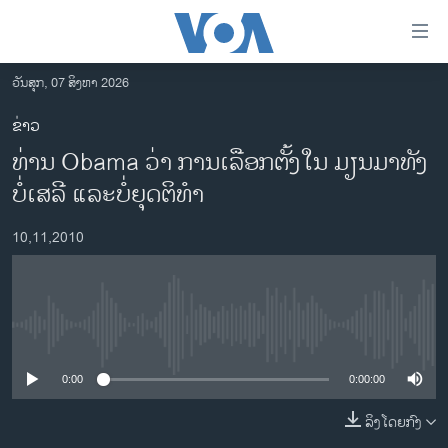
ລິ້ງ
ສຳຫລັບ
ເຂົ້າ
ວັນສຸກ, 07 ສິງຫາ 2026
ຫາ
ໂຮມເພຈ
ຂ່າວ
ຂ້າມ
ລາວ
ທ່ານ Obama ວ່າ ການເລືອກຕັ້ງໃນ ມຽນມາທັງ
ຂ້າມ
ອາເມຣິກາ
ຂ້າມ
ບໍ່ເສລີ ແລະບໍ່ຍຸດຕິທໍາ
ໄປ
ການເລືອກຕັ້ງ ປະທານາທີບໍດີ ສະຫະລັດ 2024
ຫາ
10,11,2010
ຂ່າວ​ຈີນ
ຊອກ
ຄົ້ນ
ໂລກ
ເອເຊຍ
No media source currently available
ອິດສະຫຼະພາບດ້ານການຂ່າວ
0:00
0:00:00
ຊີວິດຊາວລາວ
ລິງໂດຍກົງ
ຊຸມຊົນຊາວລາວ