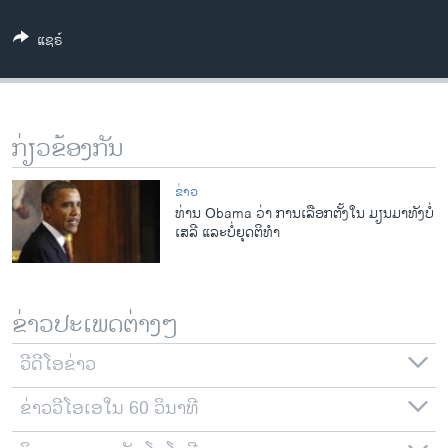
ວິທະຍາສາດ-ເທັກໂນໂລຈີ
ແຊຣ໌
ທຸລະກິດ
ພາສາອັງກິດ
ວີດີໂອ
ກ່ຽວຂ້ອງກັນ
ສຽງ
ຂ່າວ
ລາຍການກະຈາຍສຽງ
ທ່ານ Obama ວ່າ ການເລືອກຕັ້ງໃນ ມຽນມາທັງບໍ່
ຕິດຕາມພວກເຮົາ ທີ່
ເສລີ ແລະບໍ່ຍຸດຕິທໍາ
ລາຍງານ
ພາສາຕ່າງໆ
ຂ່າວປະເພດຕ່າງໆ
ວີດີໂອຂ່າວ
ຂ່າວວີໂອເອໃນ 60 ວິນາທີ