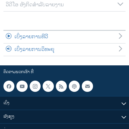
ວີດີໂອ ອັງກິດສຳລັບລາຍງານ
ເບິ່ງລາຍການທີວີ
ເບິ່ງລາຍການວິທະຍຸ
ຕິດຕາມພວກເຮົາ ທີ່
ເບິ່ງ
ຟັງສຽງ