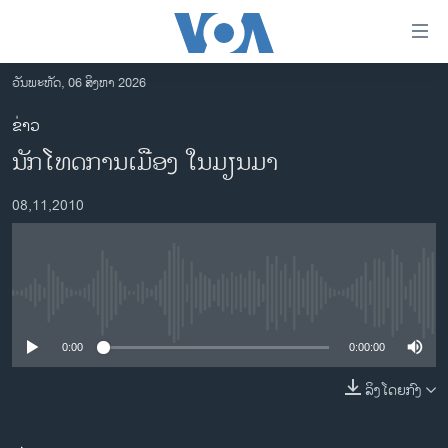
ລິ້ງ
ສຳຫລັບ
ເຂົ້າ
ວັນພະຫັດ, 06 ສິງຫາ 2026
ຫາ
ໂຮມເພຈ
ຂ່າວ
ຂ້າມ
ລາວ
ນັກໂທດການເມືອງ ໃນມຽນມາ
ຂ້າມ
ອາເມຣິກາ
ຂ້າມ
08,11,2010
ໄປ
ການເລືອກຕັ້ງ ປະທານາທີບໍດີ ສະຫະລັດ 2024
ຫາ
ຂ່າວ​ຈີນ
ຊອກ
ຄົ້ນ
ໂລກ
No media source currently available
ເອເຊຍ
0:00
0:00:00
ອິດສະຫຼະພາບດ້ານການຂ່າວ
ຊີວິດຊາວລາວ
ລິງໂດຍກົງ
ຊຸມຊົນຊາວລາວ