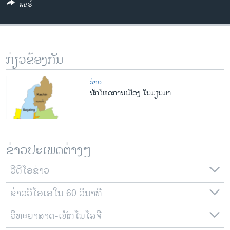
ແຊຣ໌
ວິທະຍາສາດ-ເທັກໂນໂລຈີ
ທຸລະກິດ
ພາສາອັງກິດ
ກ່ຽວຂ້ອງກັນ
ວີດີໂອ
ສຽງ
ຂ່າວ
ນັກໂທດການເມືອງ ໃນມຽນມາ
ລາຍການກະຈາຍສຽງ
ຕິດຕາມພວກເຮົາ ທີ່
ລາຍງານ
ຂ່າວປະເພດຕ່າງໆ
ພາສາຕ່າງໆ
ວີດີໂອຂ່າວ
ຂ່າວວີໂອເອໃນ 60 ວິນາທີ
ວິທະຍາສາດ-ເທັກໂນໂລຈີ