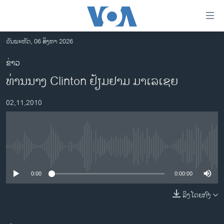
ລິ້ງ
ສຳຫລັບ
ເຂົ້າ
ວັນພະຫັດ, 06 ສິງຫາ 2026
ຫາ
ໂຮມເພຈ
ຂ່າວ
ຂ້າມ
ລາວ
ທ່ານນາງ Clinton ຢ້ຽມຢາມ ມາເລເຊຍ
ຂ້າມ
ອາເມຣິກາ
ຂ້າມ
02,11,2010
ໄປ
ການເລືອກຕັ້ງ ປະທານາທີບໍດີ ສະຫະລັດ 2024
ຫາ
ຂ່າວ​ຈີນ
ຊອກ
ຄົ້ນ
ໂລກ
No media source currently available
ເອເຊຍ
0:00
0:00:00
ອິດສະຫຼະພາບດ້ານການຂ່າວ
ຊີວິດຊາວລາວ
ລິງໂດຍກົງ
ຊຸມຊົນຊາວລາວ