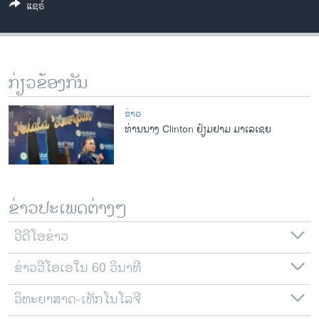
ແຊຣ໌
ວິທະຍາສາດ-ເທັກໂນໂລຈີ
ທຸລະກິດ
ພາສາອັງກິດ
ກ່ຽວຂ້ອງກັນ
ວີດີໂອ
ສຽງ
ຂ່າວ
ທ່ານນາງ Clinton ຢ້ຽມຢາມ ມາເລເຊຍ
ລາຍການກະຈາຍສຽງ
ຕິດຕາມພວກເຮົາ ທີ່
ລາຍງານ
ຂ່າວປະເພດຕ່າງໆ
ພາສາຕ່າງໆ
ວີດີໂອຂ່າວ
ຂ່າວວີໂອເອໃນ 60 ວິນາທີ
ວິທະຍາສາດ-ເທັກໂນໂລຈີ