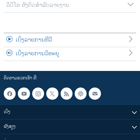
ວີດີໂອ ອັງກິດສຳລັບລາຍງານ
ເບິ່ງລາຍການທີວີ
ເບິ່ງລາຍການວິທະຍຸ
ຕິດຕາມພວກເຮົາ ທີ່
ເບິ່ງ
ຟັງສຽງ