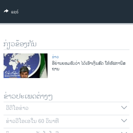
ວິທະຍາສາດ-ເທັກໂນໂລຈີ
ແຊຣ໌
ທຸລະກິດ
ພາສາອັງກິດ
ວີດີໂອ
ກ່ຽວຂ້ອງກັນ
ສຽງ
ຂ່າວ
ລາຍການກະຈາຍສຽງ
ອີຣ່ານຍອມຮັບວ່າ ໄດ້ເອົາເງິນສົດ ໃຫ້ອັຟການິສ
ຕິດຕາມພວກເຮົາ ທີ່
ຖານ
ລາຍງານ
ພາສາຕ່າງໆ
ຂ່າວປະເພດຕ່າງໆ
ວີດີໂອຂ່າວ
ຂ່າວວີໂອເອໃນ 60 ວິນາທີ