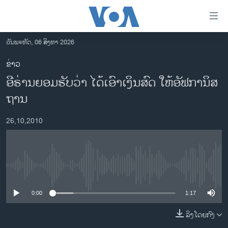
ລິ້ງ
ສຳຫລັບ
ເຂົ້າ
ວັນພະຫັດ, 06 ສິງຫາ 2026
ຫາ
ໂຮມເພຈ
ຂ່າວ
ຂ້າມ
ລາວ
ອີຣ່ານຍອມຮັບວ່າ ໄດ້ເອົາເງິນສົດ ໃຫ້ອັຟການິສ
ຂ້າມ
ອາເມຣິກາ
ຂ້າມ
ຖານ
ໄປ
ການເລືອກຕັ້ງ ປະທານາທີບໍດີ ສະຫະລັດ 2024
ຫາ
26,10,2010
ຂ່າວ​ຈີນ
ຊອກ
ຄົ້ນ
ໂລກ
ເອເຊຍ
No media source currently available
ອິດສະຫຼະພາບດ້ານການຂ່າວ
0:00
1:17
ຊີວິດຊາວລາວ
ລິງໂດຍກົງ
ຊຸມຊົນຊາວລາວ