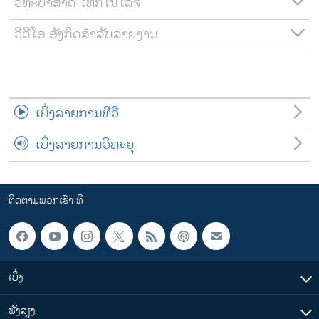
ວິທະຍາສາດ-ເທັກໂນໂລຈີ
ວີດີໂອ ອັງກິດສຳລັບລາຍງານ
ເບິ່ງລາຍການທີວີ
ເບິ່ງລາຍການວິທະຍຸ
ຕິດຕາມພວກເຮົາ ທີ່
ເບິ່ງ
ຟັງສຽງ