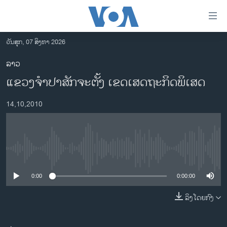
ລິ້ງ
ສຳຫລັບ
ເຂົ້າ
ວັນສຸກ, 07 ສິງຫາ 2026
ຫາ
ໂຮມເພຈ
ລາວ
ຂ້າມ
ລາວ
ແຂວງຈໍາປາສັກຈະຕັ້ງ ເຂດເສດຖະກິດພິເສດ
ຂ້າມ
ອາເມຣິກາ
ຂ້າມ
14,10,2010
ໄປ
ການເລືອກຕັ້ງ ປະທານາທີບໍດີ ສະຫະລັດ 2024
ຫາ
ຂ່າວ​ຈີນ
ຊອກ
ຄົ້ນ
ໂລກ
No media source currently available
ເອເຊຍ
0:00
0:00:00
ອິດສະຫຼະພາບດ້ານການຂ່າວ
ຊີວິດຊາວລາວ
ລິງໂດຍກົງ
ຊຸມຊົນຊາວລາວ