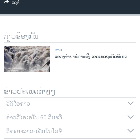
ແຊຣ໌
ວິທະຍາສາດ-ເທັກໂນໂລຈີ
ທຸລະກິດ
ພາສາອັງກິດ
ກ່ຽວຂ້ອງກັນ
ວີດີໂອ
ສຽງ
ລາວ
ແຂວງຈໍາປາສັກຈະຕັ້ງ ເຂດເສດຖະກິດພິເສດ
ລາຍການກະຈາຍສຽງ
ຕິດຕາມພວກເຮົາ ທີ່
ລາຍງານ
ຂ່າວປະເພດຕ່າງໆ
ພາສາຕ່າງໆ
ວີດີໂອຂ່າວ
ຂ່າວວີໂອເອໃນ 60 ວິນາທີ
ວິທະຍາສາດ-ເທັກໂນໂລຈີ