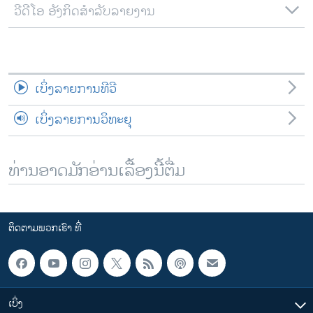
ວີດີໂອ ອັງກິດສຳລັບລາຍງານ
ເບິ່ງລາຍການທີວີ
ເບິ່ງລາຍການວິທະຍຸ
ທ່ານອາດມັກອ່ານເລື້ອງນີ້ຕື່ມ
ຕິດຕາມພວກເຮົາ ທີ່
ເບິ່ງ