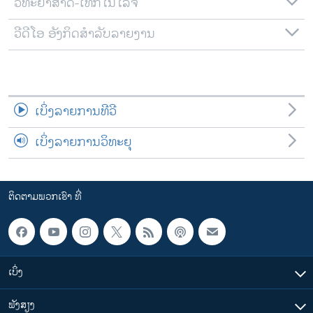
ວິທະຍາສາດ-ເທັກໂນໂລຈີ
ວີດີໂອ ອັງກິດສຳລັບລາຍງານ
ເບິ່ງລາຍການທີວີ
ເບິ່ງລາຍການວິທະຍຸ
ຕິດຕາມພວກເຮົາ ທີ່
ເບິ່ງ
ຟັງສຽງ