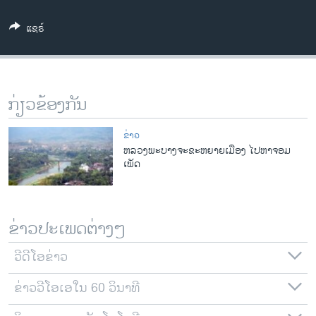
ວິທະຍາສາດ-ເທັກໂນໂລຈີ
ແຊຣ໌
ທຸລະກິດ
ພາສາອັງກິດ
ວີດີໂອ
ກ່ຽວຂ້ອງກັນ
ສຽງ
ຂ່າວ
ລາຍການກະຈາຍສຽງ
ຫລວງພະບາງຈະຂະຫຍາຍເມືອງ ໄປຫາຈອມ
ຕິດຕາມພວກເຮົາ ທີ່
ເພັດ
ລາຍງານ
ພາສາຕ່າງໆ
ຂ່າວປະເພດຕ່າງໆ
ວີດີໂອຂ່າວ
ຂ່າວວີໂອເອໃນ 60 ວິນາທີ