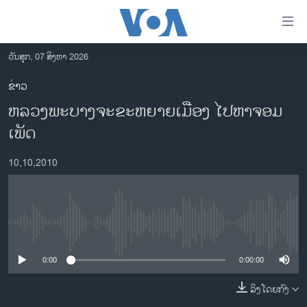
ລິ້ງ
ສຳຫລັບ
ເຂົ້າ
ວັນສຸກ, 07 ສິງຫາ 2026
ຫາ
ໂຮມເພຈ
ຂ່າວ
ຂ້າມ
ລາວ
ຫລວງພະບາງຈະຂະຫຍາຍເມືອງ ໄປຫາຈອມ
ຂ້າມ
ອາເມຣິກາ
ຂ້າມ
ເພັດ
ໄປ
ການເລືອກຕັ້ງ ປະທານາທີບໍດີ ສະຫະລັດ 2024
ຫາ
10,10,2010
ຂ່າວ​ຈີນ
ຊອກ
ຄົ້ນ
ໂລກ
ເອເຊຍ
No media source currently available
ອິດສະຫຼະພາບດ້ານການຂ່າວ
0:00
0:00:00
ຊີວິດຊາວລາວ
ລິງໂດຍກົງ
ຊຸມຊົນຊາວລາວ