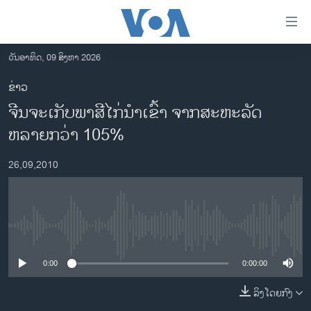
ລິ້ງ
ສຳຫລັບ
ເຂົ້າ
ວັນອາທິດ, 09 ສິງຫາ 2026
ຫາ
ໂຮມເພຈ
ຂ່າວ
ຂ້າມ
ລາວ
ຈີນຈະເກັບພາສີໄກ່ນໍາເຂົ້າ ຈາກສະຫະລັດ
ຂ້າມ
ອາເມຣິກາ
ຂ້າມ
ຫລາຍກວ່າ 105%
ໄປ
ການເລືອກຕັ້ງ ປະທານາທີບໍດີ ສະຫະລັດ 2024
ຫາ
26,09,2010
ຂ່າວ​ຈີນ
ຊອກ
ຄົ້ນ
ໂລກ
ເອເຊຍ
No media source currently available
ອິດສະຫຼະພາບດ້ານການຂ່າວ
0:00
0:00:00
ຊີວິດຊາວລາວ
ລິງໂດຍກົງ
ຊຸມຊົນຊາວລາວ