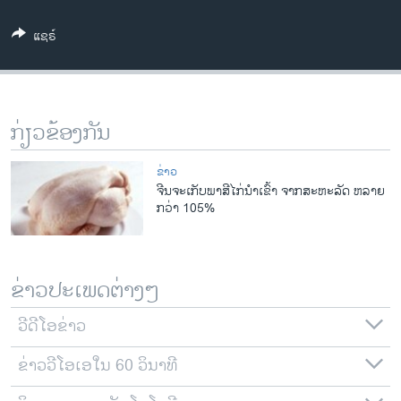
ວິທະຍາສາດ-ເທັກໂນໂລຈີ
ແຊຣ໌
ທຸລະກິດ
ພາສາອັງກິດ
ວີດີໂອ
ກ່ຽວຂ້ອງກັນ
ສຽງ
ຂ່າວ
ລາຍການກະຈາຍສຽງ
ຈີນຈະເກັບພາສີໄກ່ນໍາເຂົ້າ ຈາກສະຫະລັດ ຫລາຍ
ຕິດຕາມພວກເຮົາ ທີ່
ກວ່າ 105%
ລາຍງານ
ພາສາຕ່າງໆ
ຂ່າວປະເພດຕ່າງໆ
ວີດີໂອຂ່າວ
ຂ່າວວີໂອເອໃນ 60 ວິນາທີ