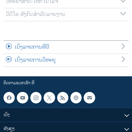
ວິທະຍາສາດ-ເທັກໂນໂລຈີ
ວີດີໂອ ອັງກິດສຳລັບລາຍງານ
ເບິ່ງລາຍການທີວີ
ເບິ່ງລາຍການວິທະຍຸ
ຕິດຕາມພວກເຮົາ ທີ່
ເບິ່ງ
ຟັງສຽງ