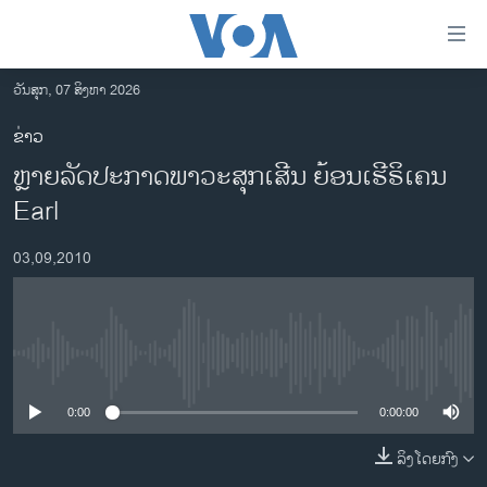
ລິ້ງ
ສຳຫລັບ
ເຂົ້າ
ວັນສຸກ, 07 ສິງຫາ 2026
ຫາ
ໂຮມເພຈ
ຂ່າວ
ຂ້າມ
ລາວ
ຫຼາຍລັດປະກາດພາວະສຸກເສີນ ຍ້ອນເຮີຣິເຄນ
ຂ້າມ
ອາເມຣິກາ
ຂ້າມ
Earl
ໄປ
ການເລືອກຕັ້ງ ປະທານາທີບໍດີ ສະຫະລັດ 2024
ຫາ
03,09,2010
ຂ່າວ​ຈີນ
ຊອກ
ຄົ້ນ
ໂລກ
ເອເຊຍ
No media source currently available
ອິດສະຫຼະພາບດ້ານການຂ່າວ
0:00
0:00:00
ຊີວິດຊາວລາວ
ລິງໂດຍກົງ
ຊຸມຊົນຊາວລາວ