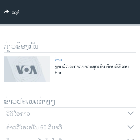
ວິທະຍາສາດ-ເທັກໂນໂລຈີ
ແຊຣ໌
ທຸລະກິດ
ພາສາອັງກິດ
ວີດີໂອ
ກ່ຽວຂ້ອງກັນ
ສຽງ
ຂ່າວ
ລາຍການກະຈາຍສຽງ
ຫຼາຍລັດປະກາດພາວະສຸກເສີນ ຍ້ອນເຮີຣິເຄນ
ຕິດຕາມພວກເຮົາ ທີ່
Earl
ລາຍງານ
ພາສາຕ່າງໆ
ຂ່າວປະເພດຕ່າງໆ
ວີດີໂອຂ່າວ
ຂ່າວວີໂອເອໃນ 60 ວິນາທີ