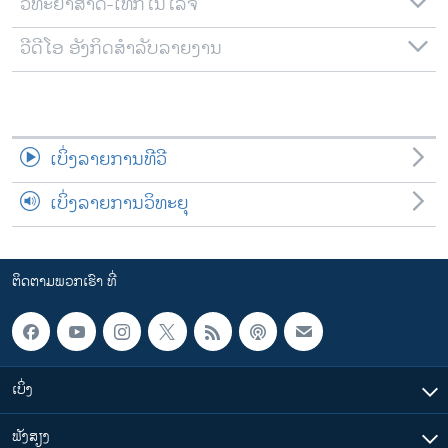
ວິທະຍາສາດ-ເທັກໂນໂລຈີ
ວີດີໂອ ອັງກິດສຳລັບລາຍງານ
ເບິ່ງລາຍການທີວີ
ເບິ່ງລາຍການວິທະຍຸ
ຕິດຕາມພວກເຮົາ ທີ່
ເບິ່ງ
ຟັງສຽງ