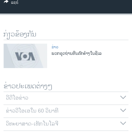
ແຊຣ໌
ວິທະຍາສາດ-ເທັກໂນໂລຈີ
ທຸລະກິດ
ພາສາອັງກິດ
ກ່ຽວຂ້ອງກັນ
ວີດີໂອ
ສຽງ
ຂ່າວ
ພວກຂຸດຖ່ານຫີນຕົກຄ້າງໃນຊີເລ
ລາຍການກະຈາຍສຽງ
ຕິດຕາມພວກເຮົາ ທີ່
ລາຍງານ
ຂ່າວປະເພດຕ່າງໆ
ພາສາຕ່າງໆ
ວີດີໂອຂ່າວ
ຂ່າວວີໂອເອໃນ 60 ວິນາທີ
ວິທະຍາສາດ-ເທັກໂນໂລຈີ