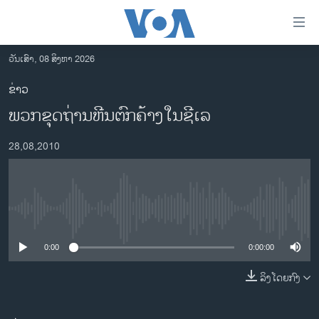
ລິ້ງ
ສຳຫລັບ
ເຂົ້າ
ວັນເສົາ, 08 ສິງຫາ 2026
ຫາ
ໂຮມເພຈ
ຂ່າວ
ຂ້າມ
ລາວ
ພວກຂຸດຖ່ານຫີນຕົກຄ້າງໃນຊີເລ
ຂ້າມ
ອາເມຣິກາ
ຂ້າມ
28,08,2010
ໄປ
ການເລືອກຕັ້ງ ປະທານາທີບໍດີ ສະຫະລັດ 2024
ຫາ
ຂ່າວ​ຈີນ
ຊອກ
ຄົ້ນ
ໂລກ
No media source currently available
ເອເຊຍ
0:00
0:00:00
ອິດສະຫຼະພາບດ້ານການຂ່າວ
ຊີວິດຊາວລາວ
ລິງໂດຍກົງ
ຊຸມຊົນຊາວລາວ