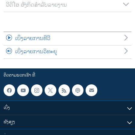
ວີດີໂອ ອັງກິດສຳລັບລາຍງານ
ເບິ່ງລາຍການທີວີ
ເບິ່ງລາຍການວິທະຍຸ
ຕິດຕາມພວກເຮົາ ທີ່
ເບິ່ງ
ຟັງສຽງ