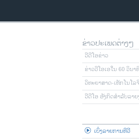
ວິທະຍາສາດ-ເທັກໂນໂລຈີ
ທຸລະກິດ
ພາສາອັງກິດ
ວີດີໂອ
ຂ່າວປະເພດຕ່າງໆ
ສຽງ
ວີດີໂອຂ່າວ
ລາຍການກະຈາຍສຽງ
ຂ່າວວີໂອເອໃນ 60 ວິນາທ
ລາຍງານ
ວິທະຍາສາດ-ເທັກໂນໂລຈ
ວີດີໂອ ອັງກິດສຳລັບລາ
ເບິ່ງລາຍການທີວີ