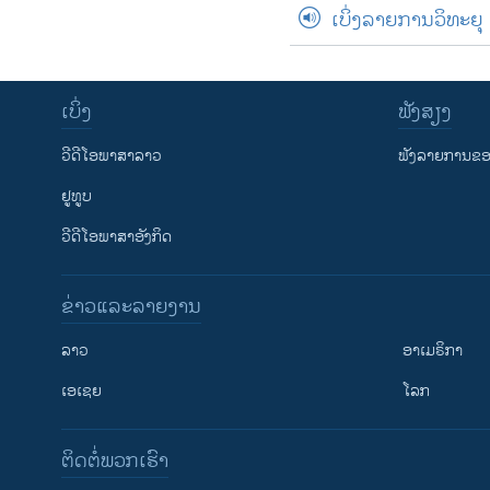
ເບິ່ງລາຍການວິທະຍຸ
ເບິ່ງ
ຟັງສຽງ
ວີດີໂອພາສາລາວ
ຟັງລາຍການຂອງ
ຢູທູບ
ວີດີໂອພາສາອັງກິດ
ຂ່າວແລະລາຍງານ
ລາວ
ອາເມຣິກາ
ເອເຊຍ
ໂລກ
ຕິດຕໍ່ພວກເຮົາ