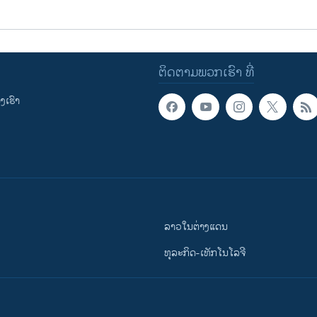
ຕິດຕາມພວກເຮົາ ທີ່
ເຮົາ
ລາວໃນຕ່າງແດນ
ທຸລະກິດ-ເທັກໂນໂລຈີ