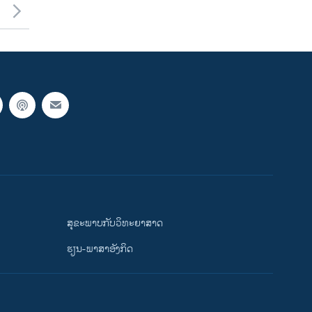
ສຸຂະພາບກັບວິທະຍາສາດ
ຮຽນ-ພາສາອັງກິດ