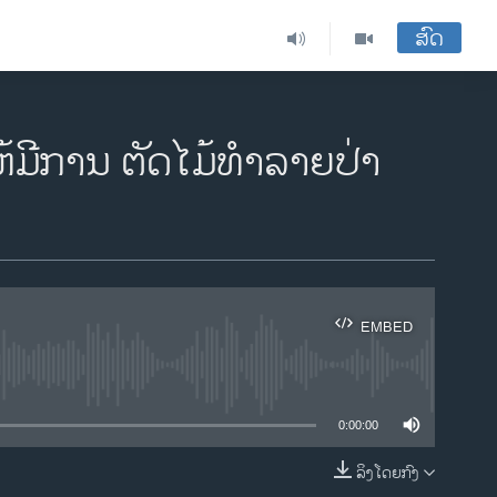
ສົດ
ຫ້ມີການ ຕັດໄມ້ທໍາລາຍປ່າ
EMBED
ble
0:00:00
ລິງໂດຍກົງ
EMBED