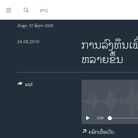
ລິ້ງ
ຂ່າວ
ສຳຫລັບ
ເຂົ້າ
ຄົ້ນຫາ
ວັນສຸກ, 07 ສິງຫາ 2026
ໂຮມເພຈ
ຫາ
ລາວ
ການລົງທຶນເພີ
24,08,2010
ຂ້າມ
ຂ້າມ
ອາເມຣິກາ
ຫລາຍຂຶ້ນ
ຂ້າມ
ການເລືອກຕັ້ງ ປະທານາທີບໍດີ ສະຫະລັດ
ໄປ
2024
ຫາ
ຂ່າວ​ຈີນ
ຊອກ
ແຊຣ໌
ຄົ້ນ
ໂລກ
ເອເຊຍ
ອິດສະຫຼະພາບດ້ານການຂ່າວ
0:00
ຊີວິດຊາວລາວ
ຄລິກເພື່ອເປີດ
ຊຸມຊົນຊາວລາວ