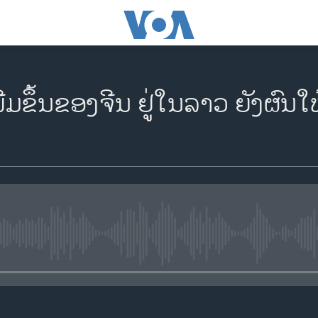
່ມຂຶ້ນຂອງຈີນ ຢູ່ໃນລາວ ຍັງຜົນໃ
No media source currently availa