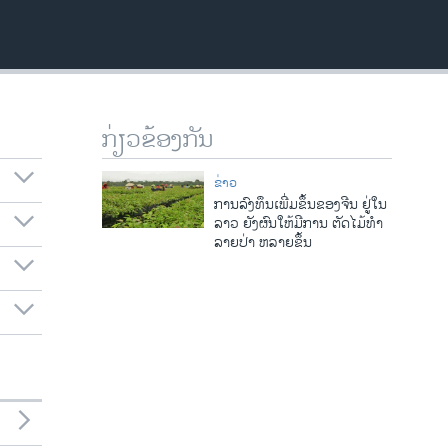
ກ່ຽວຂ້ອງກັນ
ຂ່າວ
ການລົງທຶນເພີ່ມຂຶ້ນຂອງຈີນ ຢູ່ໃນ
ລາວ ຍັງຜົນໃຫ້ມີການ ຕັດໄມ້ທໍາ
ລາຍປ່າ ຫລາຍຂຶ້ນ