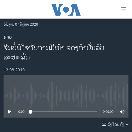
ລິ້ງ
ສຳຫລັບ
ເຂົ້າ
ວັນສຸກ, 07 ສິງຫາ 2026
ຫາ
ໂຮມເພຈ
ຂ່າວ
ຂ້າມ
ລາວ
ຈີນບໍ່ພໍໃຈກັບການມີໜ້າ ຂອງກຳປັ່ນລົບ
ຂ້າມ
ອາເມຣິກາ
ຂ້າມ
ສະຫະລັດ
ໄປ
ການເລືອກຕັ້ງ ປະທານາທີບໍດີ ສະຫະລັດ 2024
ຫາ
13,08,2010
ຂ່າວ​ຈີນ
ຊອກ
ຄົ້ນ
ໂລກ
ເອເຊຍ
No media source currently available
ອິດສະຫຼະພາບດ້ານການຂ່າວ
0:00
0:00:00
ຊີວິດຊາວລາວ
ລິງໂດຍກົງ
ຊຸມຊົນຊາວລາວ