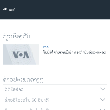
ວິທະຍາສາດ-ເທັກໂນໂລຈີ
ແຊຣ໌
ທຸລະກິດ
ພາສາອັງກິດ
ວີດີໂອ
ກ່ຽວຂ້ອງກັນ
ສຽງ
ຂ່າວ
ລາຍການກະຈາຍສຽງ
ຈີນບໍ່ພໍໃຈກັບການມີໜ້າ ຂອງກຳປັ່ນລົບສະຫະລັດ
ຕິດຕາມພວກເຮົາ ທີ່
ລາຍງານ
ພາສາຕ່າງໆ
ຂ່າວປະເພດຕ່າງໆ
ວີດີໂອຂ່າວ
ຂ່າວວີໂອເອໃນ 60 ວິນາທີ