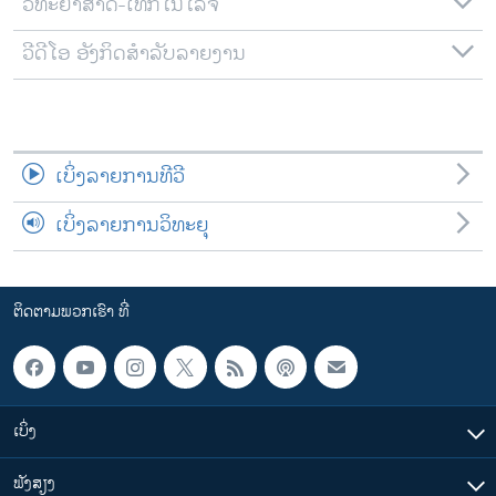
ວິທະຍາສາດ-ເທັກໂນໂລຈີ
ວີດີໂອ ອັງກິດສຳລັບລາຍງານ
ເບິ່ງລາຍການທີວີ
ເບິ່ງລາຍການວິທະຍຸ
ຕິດຕາມພວກເຮົາ ທີ່
ເບິ່ງ
ຟັງສຽງ