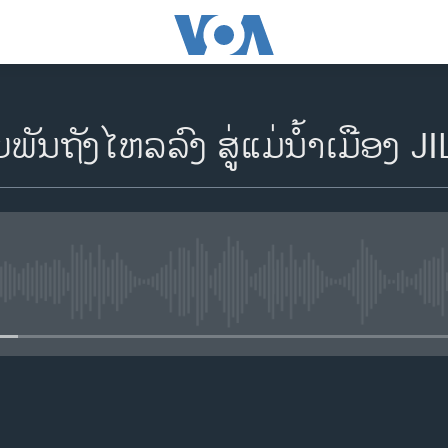
ັນຖັງ​ໄຫລລົງ ສູ່​ແມ່​ນໍ້າເມືອງ J
No media source currently availa