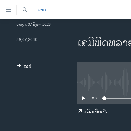
ລິ້ງ
ຂ່າວ
ສຳຫລັບ
ເຂົ້າ
ຄົ້ນຫາ
ວັນສຸກ, 07 ສິງຫາ 2026
ໂຮມເພຈ
ຫາ
ລາວ
ເຄມີພິດຫລາຍພ
29,07,2010
ຂ້າມ
ຂ້າມ
ອາເມຣິກາ
ຂ້າມ
ການເລືອກຕັ້ງ ປະທານາທີບໍດີ ສະຫະລັດ
ໄປ
2024
ແຊຣ໌
ຫາ
ຂ່າວ​ຈີນ
ຊອກ
ຄົ້ນ
ໂລກ
ເອເຊຍ
0:00
ອິດສະຫຼະພາບດ້ານການຂ່າວ
ຄລິກເພື່ອເປີດ
ຊີວິດຊາວລາວ
ຊຸມຊົນຊາວລາວ