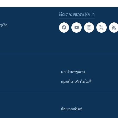
ຕິດຕາມພວກເຮົາ ທີ່
ເຮົາ
ລາວໃນຕ່າງແດນ
ທຸລະກິດ-ເທັກໂນໂລຈີ
ຟັງພອດແຄັສຕ໌