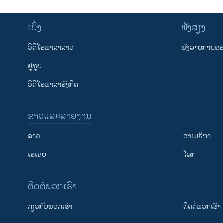
ເບິ່ງ
ຟັງສຽງ
ວີດີໂອພາສາລາວ
ຟັງລາຍການຂອງ
ຢູທູບ
ວີດີໂອພາສາອັງກິດ
ຂ່າວແລະລາຍງານ
ລາວ
ອາເມຣິກາ
ເອເຊຍ
ໂລກ
ຕິດຕໍ່ພວກເຮົາ
ກ່ຽວກັບພວກເຮົາ
ຕິດຕໍ່ພວກເຮົາ