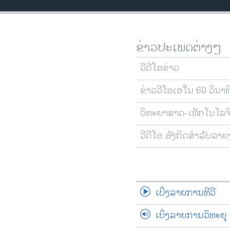
ວິທະຍາສາດ-ເທັກໂນໂລຈີ
ທຸລະກິດ
ຂ່າວປະເພດຕ່າງໆ
ພາສາອັງກິດ
ວີດີໂອ
ວີດີໂອຂ່າວ
ສຽງ
ຂ່າວວີໂອເອໃນ 60 ວິນາທ
ລາຍການກະຈາຍສຽງ
ວິທະຍາສາດ-ເທັກໂນໂລຈ
ລາຍງານ
ວີດີໂອ ອັງກິດສຳລັບລາ
ເບິ່ງລາຍການທີວີ
ເບິ່ງລາຍການວິທະຍຸ