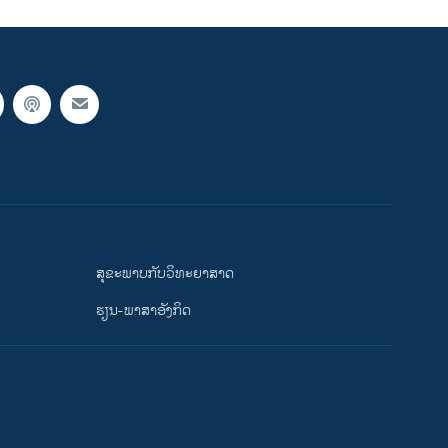
ສຸຂະພາບກັບວິທະຍາສາດ
ຮຽນ-ພາສາອັງກິດ