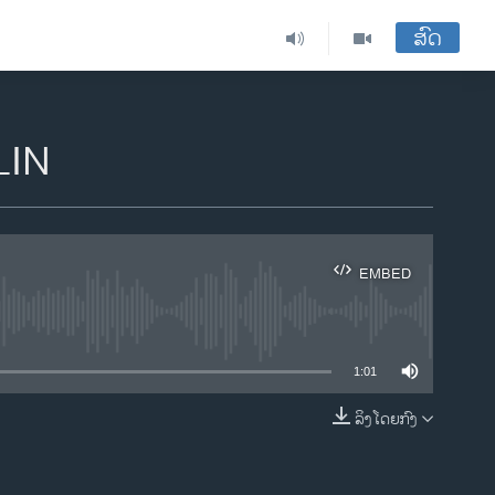
ສົດ
ILIN
EMBED
ble
1:01
ລິງໂດຍກົງ
EMBED