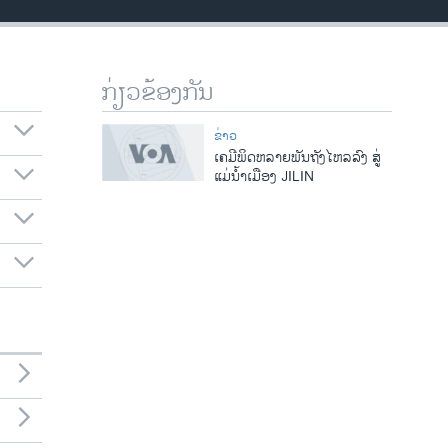
ກ່ຽວຂ້ອງກັນ
ຂ່າວ
ເຄມີພິດຫລາຍພັນຖັງ​ໄຫລລົງ ສູ່​
ແມ່​ນໍ້າເມືອງ JILIN