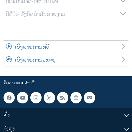
ວິທະຍາສາດ-ເທັກໂນໂລຈີ
ວີດີໂອ ອັງກິດສຳລັບລາຍງານ
ເບິ່ງລາຍການທີວີ
ເບິ່ງລາຍການວິທະຍຸ
ຕິດຕາມພວກເຮົາ ທີ່
ເບິ່ງ
ຟັງສຽງ