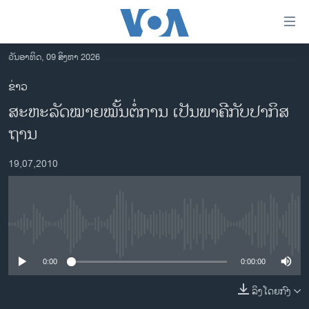
ລິ້ງ
ສຳຫລັບ
ເຂົ້າ
ວັນອາທິດ, 09 ສິງຫາ 2026
ຫາ
ໂຮມເພຈ
ຂ່າວ
ຂ້າມ
ລາວ
ສະຫະລັດໝາຍໝັ້ນຕໍ່ການ ເປັນພາຄີກັບປາກິສ
ຂ້າມ
ອາເມຣິກາ
ຂ້າມ
ຖານ
ໄປ
ການເລືອກຕັ້ງ ປະທານາທີບໍດີ ສະຫະລັດ 2024
ຫາ
19,07,2010
ຂ່າວ​ຈີນ
ຊອກ
ຄົ້ນ
ໂລກ
ເອເຊຍ
No media source currently available
ອິດສະຫຼະພາບດ້ານການຂ່າວ
0:00
0:00:00
ຊີວິດຊາວລາວ
ລິງໂດຍກົງ
ຊຸມຊົນຊາວລາວ