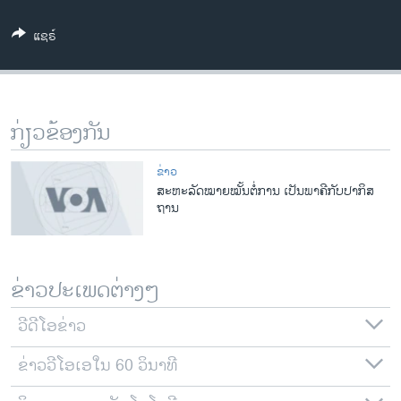
ວິທະຍາສາດ-ເທັກໂນໂລຈີ
ແຊຣ໌
ທຸລະກິດ
ພາສາອັງກິດ
ວີດີໂອ
ກ່ຽວຂ້ອງກັນ
ສຽງ
ຂ່າວ
ລາຍການກະຈາຍສຽງ
ສະຫະລັດໝາຍໝັ້ນຕໍ່ການ ເປັນພາຄີກັບປາກິສ
ຕິດຕາມພວກເຮົາ ທີ່
ຖານ
ລາຍງານ
ພາສາຕ່າງໆ
ຂ່າວປະເພດຕ່າງໆ
ວີດີໂອຂ່າວ
ຂ່າວວີໂອເອໃນ 60 ວິນາທີ