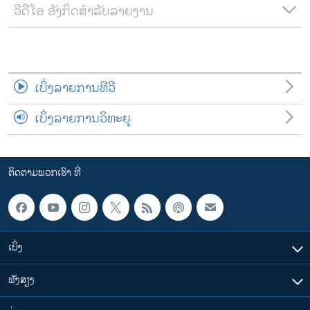
ວີດີໂອ ອັງກິດສຳລັບລາຍງານ
ເບິ່ງລາຍການທີວີ
ເບິ່ງລາຍການວິທະຍຸ
ຕິດຕາມພວກເຮົາ ທີ່
ເບິ່ງ
ຟັງສຽງ