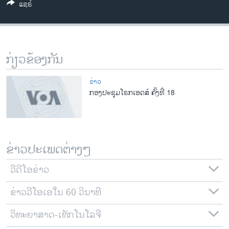
ແຊຣ໌
ວິທະຍາສາດ-ເທັກໂນໂລຈີ
ທຸລະກິດ
ພາສາອັງກິດ
ກ່ຽວຂ້ອງກັນ
ວີດີໂອ
ສຽງ
ຂ່າວ
ກອງປະຊຸມໂຣກເອດສ໌ ຄັ້ງທີ່ 18
ລາຍການກະຈາຍສຽງ
ຕິດຕາມພວກເຮົາ ທີ່
ລາຍງານ
ຂ່າວປະເພດຕ່າງໆ
ພາສາຕ່າງໆ
ວີດີໂອຂ່າວ
ຂ່າວວີໂອເອໃນ 60 ວິນາທີ
ວິທະຍາສາດ-ເທັກໂນໂລຈີ