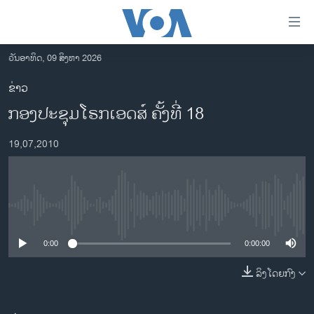
ລິ້ງ
ສຳຫລັບ
ເຂົ້າ
ວັນອາທິດ, 09 ສິງຫາ 2026
ຫາ
ໂຮມເພຈ
ຂ່າວ
ຂ້າມ
ລາວ
ກອງປະຊຸມໂຣກເອດສ໌ ຄັ້ງທີ່ 18
ຂ້າມ
ອາເມຣິກາ
ຂ້າມ
19,07,2010
ໄປ
ການເລືອກຕັ້ງ ປະທານາທີບໍດີ ສະຫະລັດ 2024
ຫາ
ຂ່າວ​ຈີນ
ຊອກ
ຄົ້ນ
ໂລກ
No media source currently available
ເອເຊຍ
0:00
0:00:00
ອິດສະຫຼະພາບດ້ານການຂ່າວ
ຊີວິດຊາວລາວ
ລິງໂດຍກົງ
ຊຸມຊົນຊາວລາວ