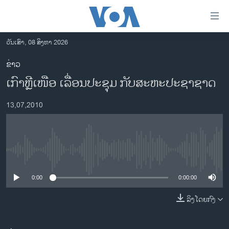
ລິ້ງ
ສຳຫລັບ
ເຂົ້າ
ວັນເສົາ, 08 ສິງຫາ 2026
ຫາ
ໂຮມເພຈ
ຂ່າວ
ຂ້າມ
ລາວ
ເກົາຫຼີເໜືອ ເລື່ອນປະຊຸມ ກັບສະຫະປະຊາຊາດ
ຂ້າມ
ອາເມຣິກາ
ຂ້າມ
13,07,2010
ໄປ
ການເລືອກຕັ້ງ ປະທານາທີບໍດີ ສະຫະລັດ 2024
ຫາ
ຂ່າວ​ຈີນ
ຊອກ
ຄົ້ນ
ໂລກ
No media source currently available
ເອເຊຍ
0:00
0:00:00
ອິດສະຫຼະພາບດ້ານການຂ່າວ
ຊີວິດຊາວລາວ
ລິງໂດຍກົງ
ຊຸມຊົນຊາວລາວ