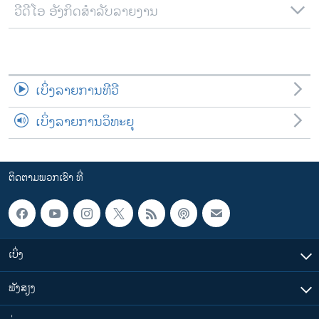
ວີດີໂອ ອັງກິດສຳລັບລາຍງານ
ເບິ່ງລາຍການທີວີ
ເບິ່ງລາຍການວິທະຍຸ
ຕິດຕາມພວກເຮົາ ທີ່
ເບິ່ງ
ຟັງສຽງ