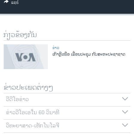
ແຊຣ໌
ວິທະຍາສາດ-ເທັກໂນໂລຈີ
ທຸລະກິດ
ພາສາອັງກິດ
ກ່ຽວຂ້ອງກັນ
ວີດີໂອ
ສຽງ
ຂ່າວ
ເກົາຫຼີເໜືອ ເລື່ອນປະຊຸມ ກັບສະຫະປະຊາຊາດ
ລາຍການກະຈາຍສຽງ
ຕິດຕາມພວກເຮົາ ທີ່
ລາຍງານ
ຂ່າວປະເພດຕ່າງໆ
ພາສາຕ່າງໆ
ວີດີໂອຂ່າວ
ຂ່າວວີໂອເອໃນ 60 ວິນາທີ
ວິທະຍາສາດ-ເທັກໂນໂລຈີ