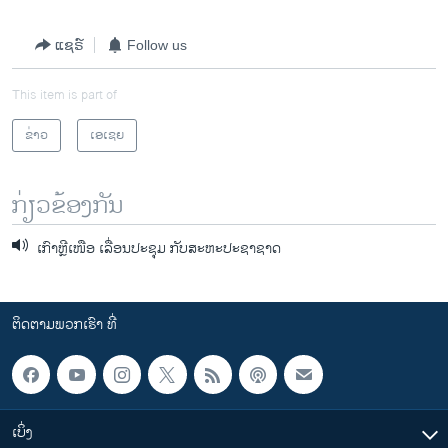
ແຊຣ໌
Follow us
This item is part of
ຂ່າວ
ເອເຊຍ
ກ່ຽວຂ້ອງກັນ
ເກົາຫຼີເໜືອ ເລື່ອນປະຊຸມ ກັບສະຫະປະຊາຊາດ
ຕິດຕາມພວກເຮົາ ທີ່
ເບິ່ງ