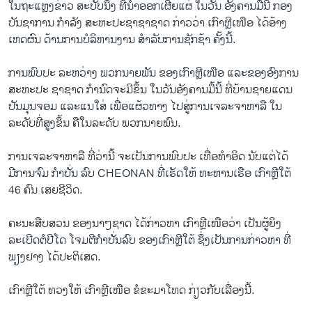
ໃນຖະແຫຼງຂ່າວ ສະບັບນຶ່ງ ທີ່ນຳອອກເຜີຍແຜ່ ໃນວັນ ອັງຄານມື້ນີ້ ກອງ
ວິທະຍາສາດ-ເທັກໂນໂລຈີ
ບັນຊາການ ກຳລັງ ສະຫະປະຊາຊາຊາດ ກ່າວວ່າ ເກົາຫຼີເໜືອ ໄດ້ອ້າງ
ທຸລະກິດ
ເຫດຜົນ ດ້ານ​ການບໍລິຫານງານ ສຳລັບການຊັກຊ້າ ຄັ້ງນີ້.
ພາສາອັງກິດ
ການພົບປະ ລະຫວ່າງ ພວກນາຍພັນ ຂອງເກົາຫຼີເໜືອ ແລະຂອງອົງການ
ວີດີໂອ
ສະຫະປະ ຊາຊາດ ​ກຳນົດຈະມີຂຶ້ນ ໃນວັນອັງຄານມື້ນີ້ ທີ່ບ້ານຊາຍແດນ
ປັນມຸນຈອມ ແລະ​ແນໃສ່ ​ເພື່ອແຜ້ວທາງ ໄປສູ່ການເຈລະຈາຫາລື ໃນ
ສຽງ
ລະດັບທີ່ສູງຂຶ້ນ ​ຄືໃນ​ລະດັບ ພວກນາຍພົນ.
ລາຍການກະຈາຍສຽງ
ຕິດຕາມພວກເຮົາ ທີ່
ການເຈລະຈາຫາລື ທີ່ວ່ານີ້ ຈະເປັນການພົບປະ ເທື່ອທຳອິດ ນັບແຕ່ໄດ້
ລາຍງານ
ມີການຈົມ ກຳປັ່ນ ລົບ CHEONAN ທີ່ເຮັດໃຫ້ ທະຫານເຮືອ ເກົາຫຼີໃຕ້
46 ຄົນ ເສຍຊີວິດ.
ພາສາຕ່າງໆ
ຄະນະສືບສວນ ຂອງນາໆຊາດ ໄດ້ກ່າວຫາ ເກົາຫຼີເໜືອວ່າ ເປັນຜູ້ຍິງ
ລະເບີດຕໍປີໂດ ໂຈມຕີກຳປັ່ນລົບ ຂອງເກົາຫຼີໃຕ້ ຊຶ່ງເປັນການກ່າວຫາ ທີ່
ພຽງຢາງ ໄດ້ປະຕິເສດ.
ເກົາຫຼີໃຕ້ ທວງໃຫ້ ເກົາຫຼີເໜືອ ຂໍຂະມາໂທດ ກ່ຽວກັບເລື່ອງນີ້.