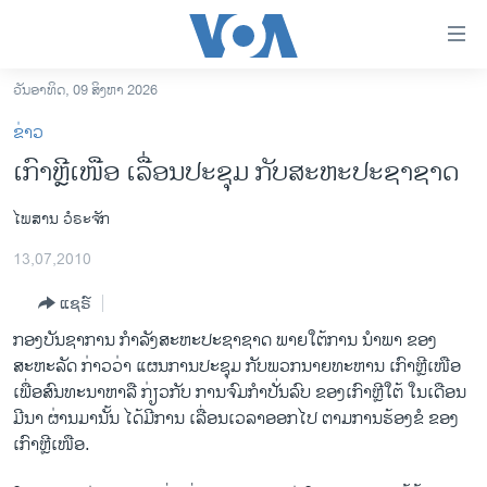
ລິ້ງ
ສຳຫລັບ
ເຂົ້າ
ວັນອາທິດ, 09 ສິງຫາ 2026
ຫາ
ໂຮມເພຈ
ຂ່າວ
ຂ້າມ
ລາວ
ເກົາຫຼີເໜືອ ເລື່ອນປະຊຸມ ກັບສະຫະປະຊາຊາດ
ຂ້າມ
ອາເມຣິກາ
ຂ້າມ
ໄພສານ ວໍຣະຈັກ
ໄປ
ການເລືອກຕັ້ງ ປະທານາທີບໍດີ ສະຫະລັດ 2024
ຫາ
13,07,2010
ຂ່າວ​ຈີນ
ຊອກ
ຄົ້ນ
ແຊຣ໌
ໂລກ
ກອງບັນຊາການ ກຳລັງສະຫະປະຊາຊາດ ພາຍໃຕ້ການ ນຳພາ ຂອງ
ເອເຊຍ
ສະຫະລັດ ກ່າວວ່າ ແຜນການປະຊຸມ ກັບພວກນາຍທະຫານ ເກົາຫຼີເໜືອ
ອິດສະຫຼະພາບດ້ານການຂ່າວ
ເພື່ອສົນທະນາຫາລື ກ່ຽວກັບ ການຈົມກຳປັ່ນລົບ ຂອງເກົາຫຼີໃຕ້ ໃນເດືອນ
ມີນາ ຜ່ານມານັ້ນ ໄດ້ມີການ ເລື່ອນເວລາອອກໄປ ຕາມການຮ້ອງຂໍ ຂອງ
ຊີວິດຊາວລາວ
ເກົາຫຼີເໜືອ.
ຊຸມຊົນຊາວລາວ