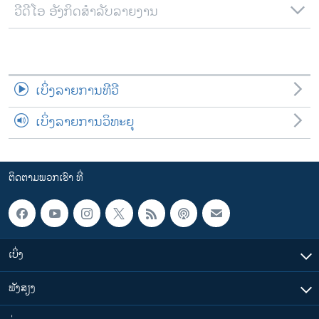
ວີດີໂອ ອັງກິດສຳລັບລາຍງານ
ເບິ່ງລາຍການທີວີ
ເບິ່ງລາຍການວິທະຍຸ
ຕິດຕາມພວກເຮົາ ທີ່
ເບິ່ງ
ຟັງສຽງ