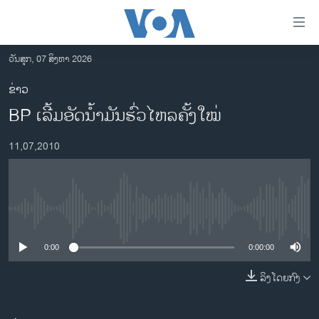
ລິ້ງ
ສຳຫລັບ
ເຂົ້າ
ວັນສຸກ, 07 ສິງຫາ 2026
ຫາ
ໂຮມເພຈ
ຂ່າວ
ຂ້າມ
ລາວ
BP ເລີ້ມອັດນ້ຳມັນຮົ່ວໄຫລຄັ້ງໃໝ່
ຂ້າມ
ອາເມຣິກາ
ຂ້າມ
11,07,2010
ໄປ
ການເລືອກຕັ້ງ ປະທານາທີບໍດີ ສະຫະລັດ 2024
ຫາ
ຂ່າວ​ຈີນ
ຊອກ
ຄົ້ນ
ໂລກ
No media source currently available
ເອເຊຍ
0:00
0:00:00
ອິດສະຫຼະພາບດ້ານການຂ່າວ
ຊີວິດຊາວລາວ
ລິງໂດຍກົງ
ຊຸມຊົນຊາວລາວ