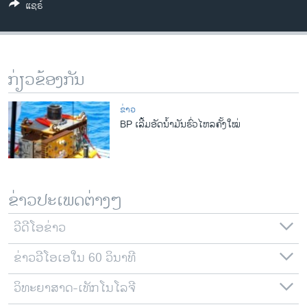
ແຊຣ໌
ວິທະຍາສາດ-ເທັກໂນໂລຈີ
ທຸລະກິດ
ພາສາອັງກິດ
ກ່ຽວຂ້ອງກັນ
ວີດີໂອ
ສຽງ
ຂ່າວ
BP ເລີ້ມອັດນ້ຳມັນຮົ່ວໄຫລຄັ້ງໃໝ່
ລາຍການກະຈາຍສຽງ
ຕິດຕາມພວກເຮົາ ທີ່
ລາຍງານ
ຂ່າວປະເພດຕ່າງໆ
ພາສາຕ່າງໆ
ວີດີໂອຂ່າວ
ຂ່າວວີໂອເອໃນ 60 ວິນາທີ
ວິທະຍາສາດ-ເທັກໂນໂລຈີ