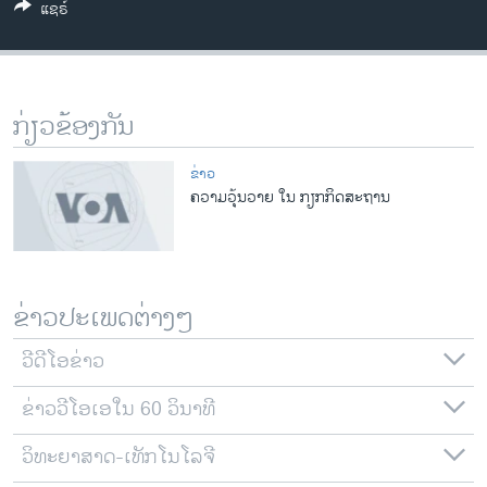
ແຊຣ໌
ວິທະຍາສາດ-ເທັກໂນໂລຈີ
ທຸລະກິດ
ພາສາອັງກິດ
ກ່ຽວຂ້ອງກັນ
ວີດີໂອ
ສຽງ
ຂ່າວ
ຄວາມວຸ້ນວາຍ ໃນ ກຽກກິດສະຖານ
ລາຍການກະຈາຍສຽງ
ຕິດຕາມພວກເຮົາ ທີ່
ລາຍງານ
ຂ່າວປະເພດຕ່າງໆ
ພາສາຕ່າງໆ
ວີດີໂອຂ່າວ
ຂ່າວວີໂອເອໃນ 60 ວິນາທີ
ວິທະຍາສາດ-ເທັກໂນໂລຈີ