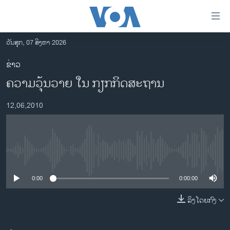
ລິ້ງ
ສຳຫລັບ
ເຂົ້າ
ວັນສຸກ, 07 ສິງຫາ 2026
ຫາ
ໂຮມເພຈ
ຂ່າວ
ຂ້າມ
ລາວ
ຄວາມວຸ້ນວາຍ ໃນ ກຽກກິດສະຖານ
ຂ້າມ
ອາເມຣິກາ
ຂ້າມ
12,06,2010
ໄປ
ການເລືອກຕັ້ງ ປະທານາທີບໍດີ ສະຫະລັດ 2024
ຫາ
ຂ່າວ​ຈີນ
ຊອກ
ຄົ້ນ
ໂລກ
No media source currently available
ເອເຊຍ
0:00
0:00:00
ອິດສະຫຼະພາບດ້ານການຂ່າວ
ຊີວິດຊາວລາວ
ລິງໂດຍກົງ
ຊຸມຊົນຊາວລາວ