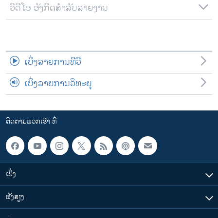
ວີດີໂອ ອັງກິດສຳລັບລາຍງານ
ເບິ່ງລາຍການທີວີ
ເບິ່ງລາຍການວິທະຍຸ
ຕິດຕາມພວກເຮົາ ທີ່
ເບິ່ງ
ຟັງສຽງ