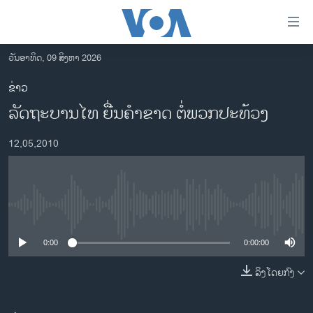
ລິ້ງ
ສຳຫລັບ
ເຂົ້າ
ວັນອາທິດ, 09 ສິງຫາ 2026
ຫາ
ໂຮມເພຈ
ຂ່າວ
ຂ້າມ
ລາວ
ລັດຖະບານໄທ ຍື່ນຄຳຂາດ ຕໍ່ພວກປະທ້ວງ
ຂ້າມ
ອາເມຣິກາ
ຂ້າມ
12,05,2010
ໄປ
ການເລືອກຕັ້ງ ປະທານາທີບໍດີ ສະຫະລັດ 2024
ຫາ
ຂ່າວ​ຈີນ
ຊອກ
ຄົ້ນ
ໂລກ
No media source currently available
ເອເຊຍ
0:00
0:00:00
ອິດສະຫຼະພາບດ້ານການຂ່າວ
ຊີວິດຊາວລາວ
ລິງໂດຍກົງ
ຊຸມຊົນຊາວລາວ