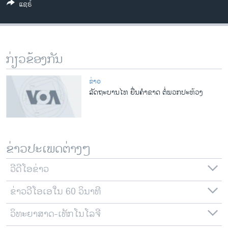
ແຊຣ໌
ວິທະຍາສາດ-ເທັກໂນໂລຈີ
ທຸລະກິດ
ພາສາອັງກິດ
ກ່ຽວຂ້ອງກັນ
ວີດີໂອ
ສຽງ
ຂ່າວ
ລັດຖະບານໄທ ຍື່ນຄຳຂາດ ຕໍ່ພວກປະທ້ວງ
ລາຍການກະຈາຍສຽງ
ຕິດຕາມພວກເຮົາ ທີ່
ລາຍງານ
ຂ່າວປະເພດຕ່າງໆ
ພາສາຕ່າງໆ
ວີດີໂອຂ່າວ
ຂ່າວວີໂອເອໃນ 60 ວິນາທີ
ວິທະຍາສາດ-ເທັກໂນໂລຈີ