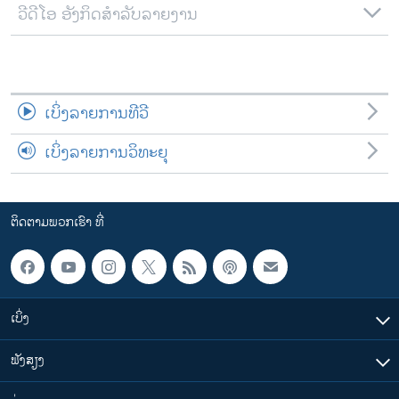
ວີດີໂອ ອັງກິດສຳລັບລາຍງານ
ເບິ່ງລາຍການທີວີ
ເບິ່ງລາຍການວິທະຍຸ
ຕິດຕາມພວກເຮົາ ທີ່
ເບິ່ງ
ຟັງສຽງ