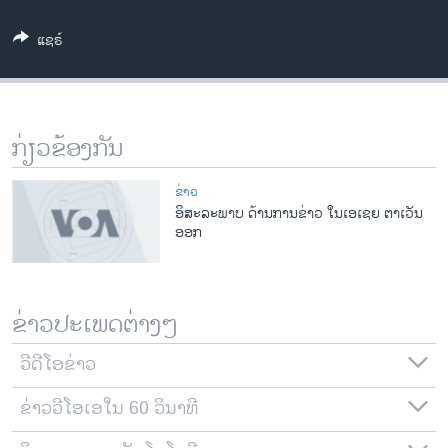
ວິທະຍາສາດ-ເທັກໂນໂລຈີ
ແຊຣ໌
ທຸລະກິດ
ພາສາອັງກິດ
ວີດີໂອ
ກ່ຽວຂ້ອງກັນ
ສຽງ
ຂ່າວ
ລາຍການກະຈາຍສຽງ
ອິສະລະພາບ ດ້ານການຂ່າວ ໃນເອເຊຍ ຕາເວັນ
ຕິດຕາມພວກເຮົາ ທີ່
ອອກ
ລາຍງານ
ພາສາຕ່າງໆ
ຂ່າວປະເພດຕ່າງໆ
ວີດີໂອຂ່າວ
ຂ່າວວີໂອເອໃນ 60 ວິນາທີ