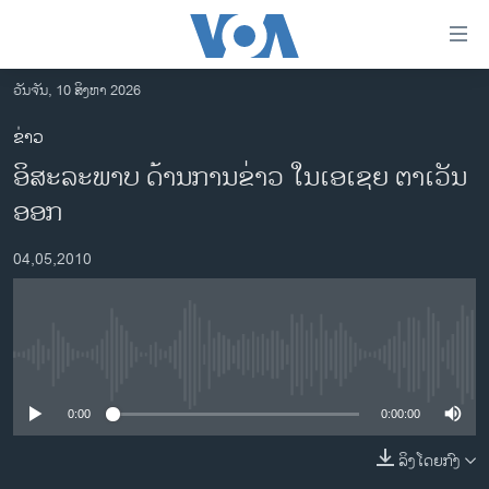
ລິ້ງ
ສຳຫລັບ
ເຂົ້າ
ວັນຈັນ, 10 ສິງຫາ 2026
ຫາ
ໂຮມເພຈ
ຂ່າວ
ຂ້າມ
ລາວ
ອິສະລະພາບ ດ້ານການຂ່າວ ໃນເອເຊຍ ຕາເວັນ
ຂ້າມ
ອາເມຣິກາ
ຂ້າມ
ອອກ
ໄປ
ການເລືອກຕັ້ງ ປະທານາທີບໍດີ ສະຫະລັດ 2024
ຫາ
04,05,2010
ຂ່າວ​ຈີນ
ຊອກ
ຄົ້ນ
ໂລກ
ເອເຊຍ
No media source currently available
ອິດສະຫຼະພາບດ້ານການຂ່າວ
0:00
0:00:00
ຊີວິດຊາວລາວ
ລິງໂດຍກົງ
ຊຸມຊົນຊາວລາວ