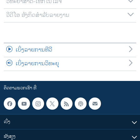
ວິທະຍາສາດ-ເທັກໂນໂລຈີ
ວີດີໂອ ອັງກິດສຳລັບລາຍງານ
ເບິ່ງລາຍການທີວີ
ເບິ່ງລາຍການວິທະຍຸ
ຕິດຕາມພວກເຮົາ ທີ່
ເບິ່ງ
ຟັງສຽງ