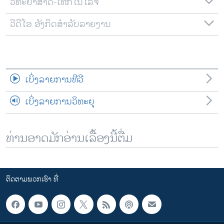
ວິທະຍາສາດ-ເທັກໂນໂລຈີ
ວີດີໂອ ອັງກິດສຳລັບລາຍງານ
ເບິ່ງລາຍການທີວີ
ເບິ່ງລາຍການວິທະຍຸ
ທ່ານອາດມັກອ່ານເລື້ອງນີ້ຕື່ມ
ຕິດຕາມພວກເຮົາ ທີ່