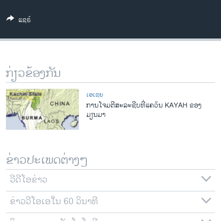
ວິທະຍາສາດ-ເທັກໂນໂລຈີ
ແຊຣ໌
ທຸລະກິດ
ພາສາອັງກິດ
ວີດີໂອ
ກ່ຽວຂ້ອງກັນ
ສຽງ
ເອເຊຍ
ລາຍການກະຈາຍສຽງ
ການໂຈມຕີສະລະຊີບທີ່ແຄວ້ນ KAYAH ຂອງ
ຕິດຕາມພວກເຮົາ ທີ່
ມຽນມາ
ລາຍງານ
ພາສາຕ່າງໆ
ຂ່າວປະເພດຕ່າງໆ
ວີດີໂອຂ່າວ
ຂ່າວວີໂອເອໃນ 60 ວິນາທີ