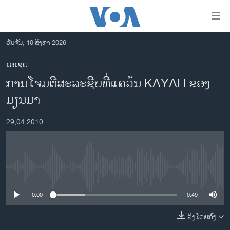
ລິ້ງ
ສຳຫລັບ
ເຂົ້າ
ວັນຈັນ, 10 ສິງຫາ 2026
ຫາ
ໂຮມເພຈ
ເອເຊຍ
ຂ້າມ
ລາວ
ການໂຈມຕີສະລະຊີບທີ່ແຄວ້ນ KAYAH ຂອງ
ຂ້າມ
ອາເມຣິກາ
ຂ້າມ
ມຽນມາ
ໄປ
ການເລືອກຕັ້ງ ປະທານາທີບໍດີ ສະຫະລັດ 2024
ຫາ
29,04,2010
ຂ່າວ​ຈີນ
ຊອກ
ຄົ້ນ
ໂລກ
ເອເຊຍ
No media source currently available
ອິດສະຫຼະພາບດ້ານການຂ່າວ
0:00
0:49
ຊີວິດຊາວລາວ
ລິງໂດຍກົງ
ຊຸມຊົນຊາວລາວ