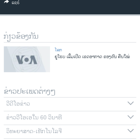
ແຊຣ໌
ວິທະຍາສາດ-ເທັກໂນໂລຈີ
ທຸລະກິດ
ພາສາອັງກິດ
ກ່ຽວຂ້ອງກັນ
ວີດີໂອ
ສຽງ
ໂລກ
ຢູໂຣບ ເລີ້ມເປີດ ເຂດອາກາດ ຂອງຕົນ ຄືນໃໝ່
ລາຍການກະຈາຍສຽງ
ຕິດຕາມພວກເຮົາ ທີ່
ລາຍງານ
ຂ່າວປະເພດຕ່າງໆ
ພາສາຕ່າງໆ
ວີດີໂອຂ່າວ
ຂ່າວວີໂອເອໃນ 60 ວິນາທີ
ວິທະຍາສາດ-ເທັກໂນໂລຈີ