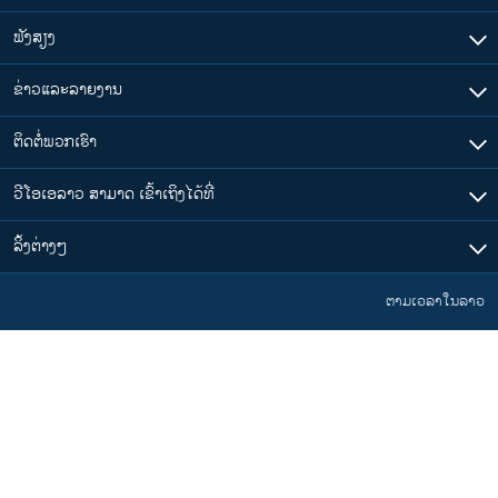
ຟັງສຽງ
ຂ່າວແລະລາຍງານ
ຕິດຕໍ່ພວກເຮົາ
ວີໂອເອລາວ ສາມາດ ເຂົ້າເຖິງໄດ້ທີ່
​ລິ້ງ​ຕ່າງໆ
ຕາມເວລາໃນລາວ