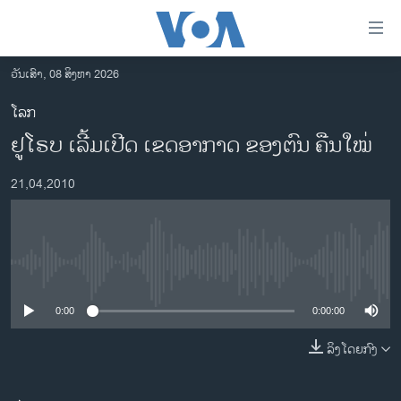
ລິ້ງ
ສຳຫລັບ
ເຂົ້າ
ວັນເສົາ, 08 ສິງຫາ 2026
ຫາ
ໂຮມເພຈ
ໂລກ
ຂ້າມ
ລາວ
ຢູໂຣບ ເລີ້ມເປີດ ເຂດອາກາດ ຂອງຕົນ ຄືນໃໝ່
ຂ້າມ
ອາເມຣິກາ
ຂ້າມ
21,04,2010
ໄປ
ການເລືອກຕັ້ງ ປະທານາທີບໍດີ ສະຫະລັດ 2024
ຫາ
ຂ່າວ​ຈີນ
ຊອກ
ຄົ້ນ
ໂລກ
No media source currently available
ເອເຊຍ
0:00
0:00:00
ອິດສະຫຼະພາບດ້ານການຂ່າວ
ຊີວິດຊາວລາວ
ລິງໂດຍກົງ
ຊຸມຊົນຊາວລາວ