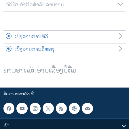
ວີດີໂອ ອັງກິດສຳລັບລາຍງານ
ເບິ່ງລາຍການທີວີ
ເບິ່ງລາຍການວິທະຍຸ
ທ່ານອາດມັກອ່ານເລື້ອງນີ້ຕື່ມ
ຕິດຕາມພວກເຮົາ ທີ່
ເບິ່ງ