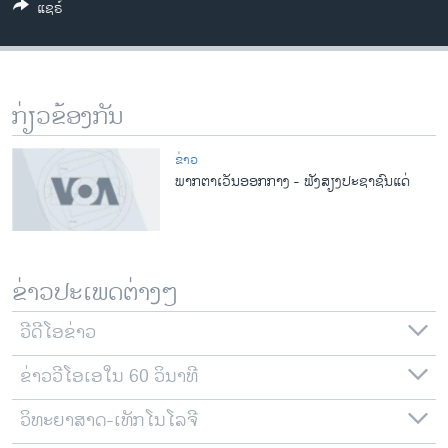
ແຊຣ໌
ວິທະຍາສາດ-ເທັກໂນໂລຈີ
ທຸລະກິດ
ພາສາອັງກິດ
ກ່ຽວຂ້ອງກັນ
ວີດີໂອ
ສຽງ
ຂ່າວ
ພາກຕາເວັນອອກກາງ - ຟັງສຽງປະຊາຊົນແດ່
ລາຍການກະຈາຍສຽງ
ຕິດຕາມພວກເຮົາ ທີ່
ລາຍງານ
ຂ່າວປະເພດຕ່າງໆ
ພາສາຕ່າງໆ
ວີດີໂອຂ່າວ
ຂ່າວວີໂອເອໃນ 60 ວິນາທີ
ວິທະຍາສາດ-ເທັກໂນໂລຈີ