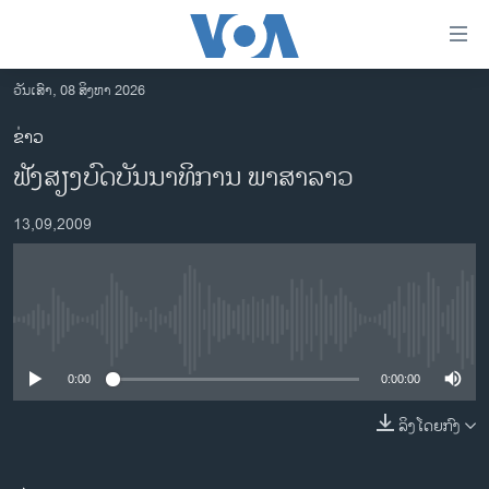
ລິ້ງ
ສຳຫລັບ
ເຂົ້າ
ວັນເສົາ, 08 ສິງຫາ 2026
ຫາ
ໂຮມເພຈ
ຂ່າວ
ຂ້າມ
ລາວ
ຟັງສຽງບົດບັນນາທິການ ພາສາລາວ
ຂ້າມ
ອາເມຣິກາ
ຂ້າມ
13,09,2009
ໄປ
ການເລືອກຕັ້ງ ປະທານາທີບໍດີ ສະຫະລັດ 2024
ຫາ
ຂ່າວ​ຈີນ
ຊອກ
ຄົ້ນ
ໂລກ
No media source currently available
ເອເຊຍ
0:00
0:00:00
ອິດສະຫຼະພາບດ້ານການຂ່າວ
ຊີວິດຊາວລາວ
ລິງໂດຍກົງ
ຊຸມຊົນຊາວລາວ