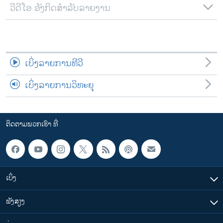
ວີດີໂອ ອັງກິດສຳລັບລາຍງານ
ເບິ່ງລາຍການທີວີ
ເບິ່ງລາຍການວິທະຍຸ
ຕິດຕາມພວກເຮົາ ທີ່
ເບິ່ງ
ຟັງສຽງ