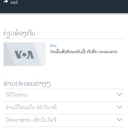
ແຊຣ໌
ວິທະຍາສາດ-ເທັກໂນໂລຈີ
ທຸລະກິດ
ພາສາອັງກິດ
ກ່ຽວຂ້ອງກັນ
ວີດີໂອ
ສຽງ
ຂ່າວ
ໄທເລີ້ມສົ່ງອົບພະຍົບມົ້ງ ກັບຄືນ ປະເທດລາວ
ລາຍການກະຈາຍສຽງ
ຕິດຕາມພວກເຮົາ ທີ່
ລາຍງານ
ຂ່າວປະເພດຕ່າງໆ
ພາສາຕ່າງໆ
ວີດີໂອຂ່າວ
ຂ່າວວີໂອເອໃນ 60 ວິນາທີ
ວິທະຍາສາດ-ເທັກໂນໂລຈີ