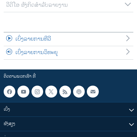
ວີດີໂອ ອັງກິດສຳລັບລາຍງານ
ເບິ່ງລາຍການທີວີ
ເບິ່ງລາຍການວິທະຍຸ
ຕິດຕາມພວກເຮົາ ທີ່
ເບິ່ງ
ຟັງສຽງ