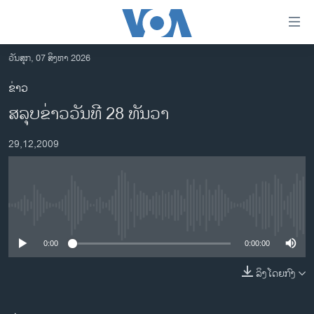
ລິ້ງ
ສຳຫລັບ
ເຂົ້າ
ວັນສຸກ, 07 ສິງຫາ 2026
ຫາ
ໂຮມເພຈ
ຂ່າວ
ຂ້າມ
ລາວ
ສລຸບຂ່າວວັນທີ 28 ທັນວາ
ຂ້າມ
ອາເມຣິກາ
ຂ້າມ
29,12,2009
ໄປ
ການເລືອກຕັ້ງ ປະທານາທີບໍດີ ສະຫະລັດ 2024
ຫາ
ຂ່າວ​ຈີນ
ຊອກ
ຄົ້ນ
ໂລກ
No media source currently available
ເອເຊຍ
0:00
0:00:00
ອິດສະຫຼະພາບດ້ານການຂ່າວ
ຊີວິດຊາວລາວ
ລິງໂດຍກົງ
ຊຸມຊົນຊາວລາວ