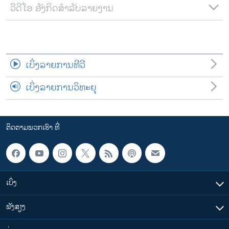
ວີດີໂອ ອັງກິດສຳລັບລາຍງານ
ເບິ່ງລາຍການທີວີ
ເບິ່ງລາຍການວິທະຍຸ
ຕິດຕາມພວກເຮົາ ທີ່
ເບິ່ງ
ຟັງສຽງ