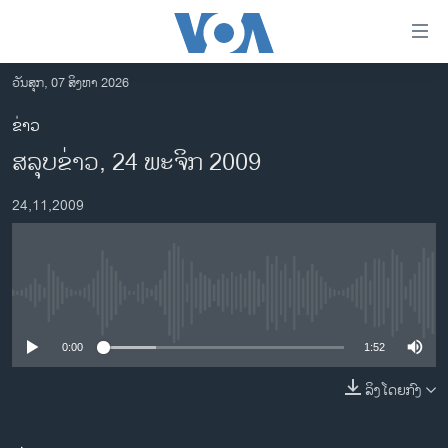
ລິ້ງ
ສຳຫລັບ
ເຂົ້າ
ວັນສຸກ, 07 ສິງຫາ 2026
ຫາ
ໂຮມເພຈ
ຂ່າວ
ຂ້າມ
ລາວ
ສລຸບຂ່າວ, 24 ພະຈິກ 2009
ຂ້າມ
ອາເມຣິກາ
ຂ້າມ
24,11,2009
ໄປ
ການເລືອກຕັ້ງ ປະທານາທີບໍດີ ສະຫະລັດ 2024
ຫາ
ຂ່າວ​ຈີນ
ຊອກ
ຄົ້ນ
ໂລກ
No media source currently available
ເອເຊຍ
0:00
1:52
ອິດສະຫຼະພາບດ້ານການຂ່າວ
ຊີວິດຊາວລາວ
ລິງໂດຍກົງ
ຊຸມຊົນຊາວລາວ