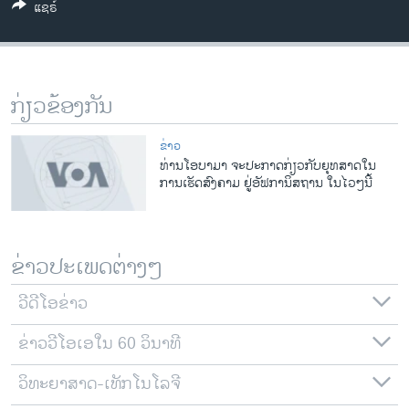
ແຊຣ໌
ວິທະຍາສາດ-ເທັກໂນໂລຈີ
ທຸລະກິດ
ພາສາອັງກິດ
ກ່ຽວຂ້ອງກັນ
ວີດີໂອ
ສຽງ
ຂ່າວ
ທ່ານໂອບາມາ ຈະປະກາດກ່ຽວກັບຍຸທສາດໃນ
ລາຍການກະຈາຍສຽງ
ການເຮັດສົງຄາມ ຢູ່ອັຟການິສຖານ ໃນໄວໆນີ້
ຕິດຕາມພວກເຮົາ ທີ່
ລາຍງານ
ຂ່າວປະເພດຕ່າງໆ
ພາສາຕ່າງໆ
ວີດີໂອຂ່າວ
ຂ່າວວີໂອເອໃນ 60 ວິນາທີ
ວິທະຍາສາດ-ເທັກໂນໂລຈີ