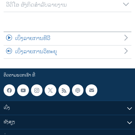
ວີດີໂອ ອັງກິດສຳລັບລາຍງານ
ເບິ່ງລາຍການທີວີ
ເບິ່ງລາຍການວິທະຍຸ
ຕິດຕາມພວກເຮົາ ທີ່
ເບິ່ງ
ຟັງສຽງ