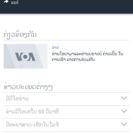
ແຊຣ໌
ວິທະຍາສາດ-ເທັກໂນໂລຈີ
ທຸລະກິດ
ພາສາອັງກິດ
ກ່ຽວຂ້ອງກັນ
ວີດີໂອ
ສຽງ
ຂ່າວ
ທ່ານໂອບາມາແລະທ່ານບຣາວນ໌ ກ່າວເນັ້ນ ໃນ
ລາຍການກະຈາຍສຽງ
ການເອົາ ມາຕການຮ່ວມກັນ
ຕິດຕາມພວກເຮົາ ທີ່
ລາຍງານ
ຂ່າວປະເພດຕ່າງໆ
ພາສາຕ່າງໆ
ວີດີໂອຂ່າວ
ຂ່າວວີໂອເອໃນ 60 ວິນາທີ
ວິທະຍາສາດ-ເທັກໂນໂລຈີ