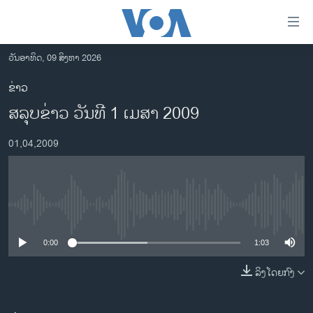
ລິ້ງ
ສຳຫລັບ
ເຂົ້າ
ວັນອາທິດ, 09 ສິງຫາ 2026
ຫາ
ໂຮມເພຈ
ຂ່າວ
ຂ້າມ
ລາວ
ສລຸບຂ່າວ ວັນທີ 1 ເມສາ 2009
ຂ້າມ
ອາເມຣິກາ
ຂ້າມ
01,04,2009
ໄປ
ການເລືອກຕັ້ງ ປະທານາທີບໍດີ ສະຫະລັດ 2024
ຫາ
ຂ່າວ​ຈີນ
ຊອກ
ຄົ້ນ
ໂລກ
No media source currently available
ເອເຊຍ
0:00
1:03
ອິດສະຫຼະພາບດ້ານການຂ່າວ
ຊີວິດຊາວລາວ
ລິງໂດຍກົງ
ຊຸມຊົນຊາວລາວ