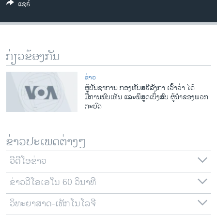
ແຊຣ໌
ວິທະຍາສາດ-ເທັກໂນໂລຈີ
ທຸລະກິດ
ພາສາອັງກິດ
ກ່ຽວຂ້ອງກັນ
ວີດີໂອ
ສຽງ
ຂ່າວ
ຜູ້ບັນຊາການ ກອງທັບສຣີລັງກາ ເວົ້າວ່າ ໄດ້
ລາຍການກະຈາຍສຽງ
ມີການພົບເຫັນ ແລະພິສູດເບິ່ງສົບ ຜູ້ນຳຂອງພວກ
ຕິດຕາມພວກເຮົາ ທີ່
ກະບົດ
ລາຍງານ
ຂ່າວປະເພດຕ່າງໆ
ພາສາຕ່າງໆ
ວີດີໂອຂ່າວ
ຂ່າວວີໂອເອໃນ 60 ວິນາທີ
ວິທະຍາສາດ-ເທັກໂນໂລຈີ