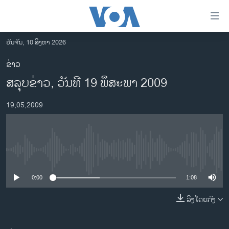
ລິ້ງ
ສຳຫລັບ
ເຂົ້າ
ວັນຈັນ, 10 ສິງຫາ 2026
ຫາ
ໂຮມເພຈ
ຂ່າວ
ຂ້າມ
ລາວ
ສລຸບຂ່າວ, ວັນທີ 19 ພຶສະພາ 2009
ຂ້າມ
ອາເມຣິກາ
ຂ້າມ
19,05,2009
ໄປ
ການເລືອກຕັ້ງ ປະທານາທີບໍດີ ສະຫະລັດ 2024
ຫາ
ຂ່າວ​ຈີນ
ຊອກ
ຄົ້ນ
ໂລກ
No media source currently available
ເອເຊຍ
0:00
1:08
ອິດສະຫຼະພາບດ້ານການຂ່າວ
ຊີວິດຊາວລາວ
ລິງໂດຍກົງ
ຊຸມຊົນຊາວລາວ