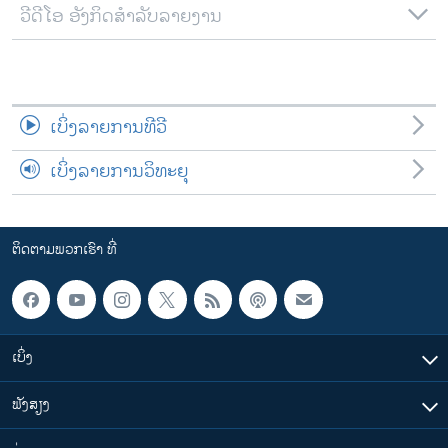
ວີດີໂອ ອັງກິດສຳລັບລາຍງານ
ເບິ່ງລາຍການທີວີ
ເບິ່ງລາຍການວິທະຍຸ
ຕິດຕາມພວກເຮົາ ທີ່
ເບິ່ງ
ຟັງສຽງ