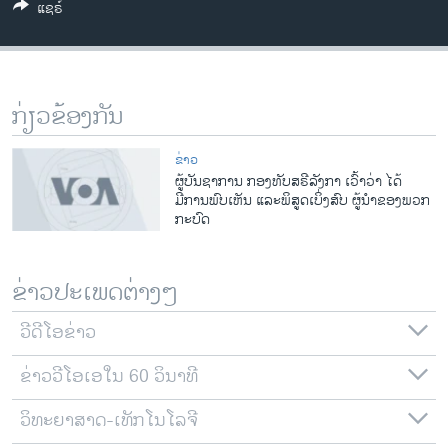
ແຊຣ໌
ວິທະຍາສາດ-ເທັກໂນໂລຈີ
ທຸລະກິດ
ພາສາອັງກິດ
ກ່ຽວຂ້ອງກັນ
ວີດີໂອ
ສຽງ
ຂ່າວ
ຜູ້ບັນຊາການ ກອງທັບສຣີລັງກາ ເວົ້າວ່າ ໄດ້
ລາຍການກະຈາຍສຽງ
ມີການພົບເຫັນ ແລະພິສູດເບິ່ງສົບ ຜູ້ນຳຂອງພວກ
ຕິດຕາມພວກເຮົາ ທີ່
ກະບົດ
ລາຍງານ
ຂ່າວປະເພດຕ່າງໆ
ພາສາຕ່າງໆ
ວີດີໂອຂ່າວ
ຂ່າວວີໂອເອໃນ 60 ວິນາທີ
ວິທະຍາສາດ-ເທັກໂນໂລຈີ