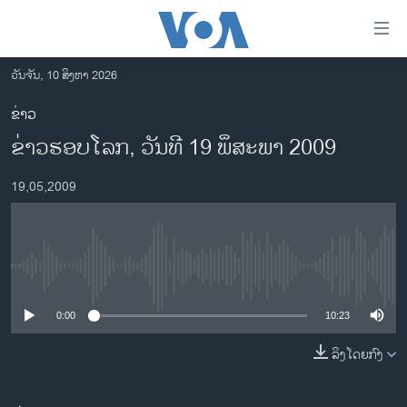
ລິ້ງ
ສຳຫລັບ
ເຂົ້າ
ວັນຈັນ, 10 ສິງຫາ 2026
ຫາ
ໂຮມເພຈ
ຂ່າວ
ຂ້າມ
ລາວ
ຂ່າວຮອບໂລກ, ວັນທີ 19 ພຶສະພາ 2009
ຂ້າມ
ອາເມຣິກາ
ຂ້າມ
19,05,2009
ໄປ
ການເລືອກຕັ້ງ ປະທານາທີບໍດີ ສະຫະລັດ 2024
ຫາ
ຂ່າວ​ຈີນ
ຊອກ
ຄົ້ນ
ໂລກ
No media source currently available
ເອເຊຍ
0:00
10:23
ອິດສະຫຼະພາບດ້ານການຂ່າວ
ຊີວິດຊາວລາວ
ລິງໂດຍກົງ
ຊຸມຊົນຊາວລາວ