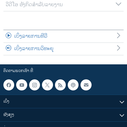
ວີດີໂອ ອັງກິດສຳລັບລາຍງານ
ເບິ່ງລາຍການທີວີ
ເບິ່ງລາຍການວິທະຍຸ
ຕິດຕາມພວກເຮົາ ທີ່
ເບິ່ງ
ຟັງສຽງ