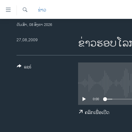
ລິ້ງ
ຂ່າວ
ສຳຫລັບ
ເຂົ້າ
ຄົ້ນຫາ
ວັນເສົາ, 08 ສິງຫາ 2026
ໂຮມເພຈ
ຫາ
ລາວ
ຂ່າວຮອບໂລກ
27,08,2009
ຂ້າມ
ຂ້າມ
ອາເມຣິກາ
ຂ້າມ
ການເລືອກຕັ້ງ ປະທານາທີບໍດີ ສະຫະລັດ
ໄປ
2024
ແຊຣ໌
ຫາ
ຂ່າວ​ຈີນ
ຊອກ
ຄົ້ນ
ໂລກ
ເອເຊຍ
0:00
ອິດສະຫຼະພາບດ້ານການຂ່າວ
ຄລິກເພື່ອເປີດ
ຊີວິດຊາວລາວ
ຊຸມຊົນຊາວລາວ