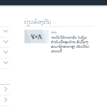
ກ່ຽວຂ້ອງກັນ
ຂ່າວ
ຈະເປີດໃຫ້ປະຊາຊົນ ໄປຢ້ຽມ
ຄຳນັບເທື່ອສຸດທ້າຍ ສົບມື້ລາງ
ສະມາຊິກສະພາສູງ ເອັດເວີຣ໌ດ
ເຄນເນດີ້