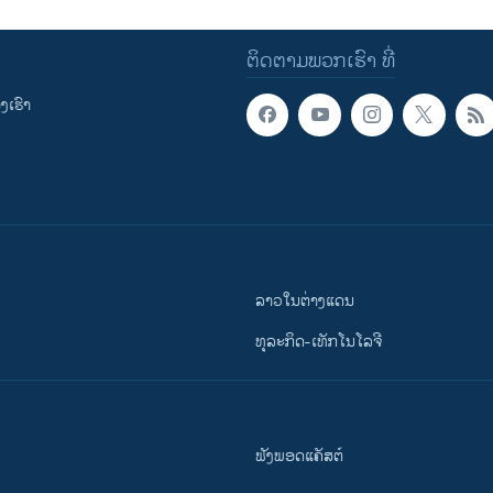
ຕິດຕາມພວກເຮົາ ທີ່
ເຮົາ
ລາວໃນຕ່າງແດນ
ທຸລະກິດ-ເທັກໂນໂລຈີ
ຟັງພອດແຄັສຕ໌