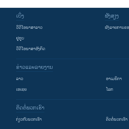
ເບິ່ງ
ຟັງສຽງ
ວີດີໂອພາສາລາວ
ຟັງລາຍການຂອງ
ຢູທູບ
ວີດີໂອພາສາອັງກິດ
ຂ່າວແລະລາຍງານ
ລາວ
ອາເມຣິກາ
ເອເຊຍ
ໂລກ
ຕິດຕໍ່ພວກເຮົາ
ກ່ຽວກັບພວກເຮົາ
ຕິດຕໍ່ພວກເຮົາ