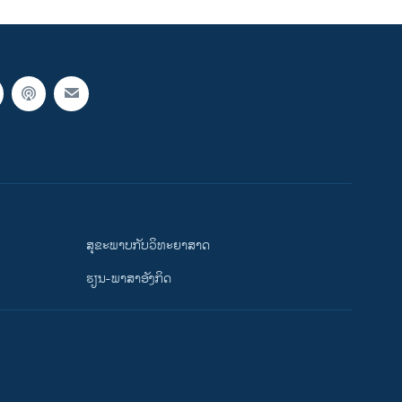
ສຸຂະພາບກັບວິທະຍາສາດ
ຮຽນ-ພາສາອັງກິດ