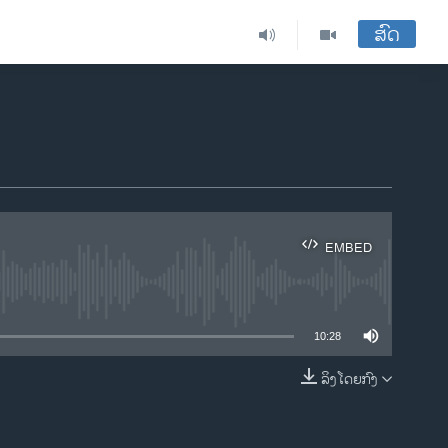
ສົດ
EMBED
ble
10:28
ລິງໂດຍກົງ
EMBED