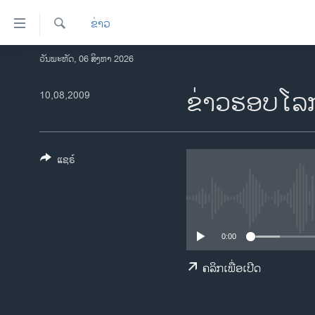
ລິ້ງ
ຂ່າວ
ສຳຫລັບ
ເຂົ້າ
ຄົ້ນຫາ
ວັນພະຫັດ, 06 ສິງຫາ 2026
ໂຮມເພຈ
ຫາ
ລາວ
ຂ່າວຮອບໂລກ
10,08,2009
ຂ້າມ
ຂ້າມ
ອາເມຣິກາ
ຂ້າມ
ການເລືອກຕັ້ງ ປະທານາທີບໍດີ ສະຫະລັດ
ໄປ
2024
ແຊຣ໌
ຫາ
ຂ່າວ​ຈີນ
ຊອກ
ຄົ້ນ
ໂລກ
ເອເຊຍ
0:00
ອິດສະຫຼະພາບດ້ານການຂ່າວ
ຄລິກເພື່ອເປີດ
ຊີວິດຊາວລາວ
ຊຸມຊົນຊາວລາວ