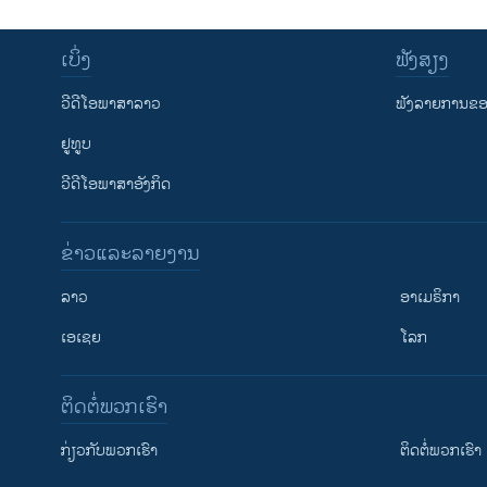
ເບິ່ງ
ຟັງສຽງ
ວີດີໂອພາສາລາວ
ຟັງລາຍການຂອງ
ຢູທູບ
ວີດີໂອພາສາອັງກິດ
ຂ່າວແລະລາຍງານ
ລາວ
ອາເມຣິກາ
ເອເຊຍ
ໂລກ
ຕິດຕໍ່ພວກເຮົາ
ກ່ຽວກັບພວກເຮົາ
ຕິດຕໍ່ພວກເຮົາ