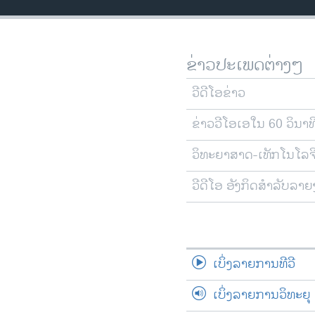
ວິທະຍາສາດ-ເທັກໂນໂລຈີ
ທຸລະກິດ
ຂ່າວປະເພດຕ່າງໆ
ພາສາອັງກິດ
ວີດີໂອ
ວີດີໂອຂ່າວ
ສຽງ
ຂ່າວວີໂອເອໃນ 60 ວິນາທ
ລາຍການກະຈາຍສຽງ
ວິທະຍາສາດ-ເທັກໂນໂລຈ
ລາຍງານ
ວີດີໂອ ອັງກິດສຳລັບລາ
ເບິ່ງລາຍການທີວີ
ເບິ່ງລາຍການວິທະຍຸ