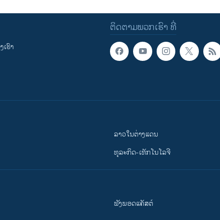
ຕິດຕາມພວກເຮົາ ທີ່
ເຮົາ
ລາວໃນຕ່າງແດນ
ທຸລະກິດ-ເທັກໂນໂລຈີ
ຟັງພອດແຄັສຕ໌