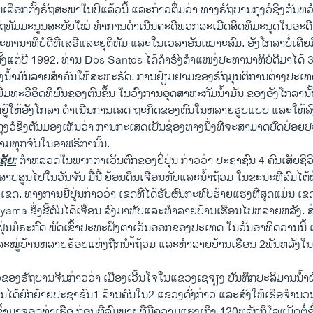
ນ​ເລືອກ​ຕັ້ງຣັຖສະພາ​ໃນ​ປີ​ແລ້ວ​ນີ້ ​ແລະ​ກ່າວ​ຕື່ມວ່າ ທາງຣັຖບານ​ກຸງ​ວໍຊິງ​ຕັນ​ຫວັ
ຖທັມມະ​ນູນ​ສະບັບໃໝ່ ທຳ​ການ​ດຳ​ເນີນຄະດີ​ພວກ​ລະ​ເມີດ​ສິດທິ​ມະນຸດ​ໃນ​ອະດີ
ທານາທິບໍດີ​ທ່ີ​ເສຣີ​ແລະ​ຍຸຕິ​ທັມ​ ແລະໃນ​ເວລາອັນ​ເໝາະ​ສົມ. ອັງ​ໂກ​ລາ​ບໍ່​ເຄີຍ​ມີ
ັ້ງ​ແຕ່​ປີ 1992. ທ່ານ Dos Santos ​ໄດ້​ດຳຣົງຕຳ​ແໜງ່ປະທານາທິບໍດີ​ມາ​ໄດ້ 30
ສົ່ງ​ນ້ຳມັນ​ລາຍ​ສຳຄັນ​ໃຫ້​ສະຫະຣັດ. ການ​ຢ້ຽມຢາມ​ຂອງຣັຖມຸນຕີ​ການ​ຕ່າງປະ​ເທດ
ເພີ່ມ​ທະວີ​ອິດ​ທິພົນ​ຂອງ​ຕົນ​ຂຶ້ນ ໃນວົງ​ການ​ອຸດສາຫະກັມ​ນ້ຳມັນ ຂອງ​ອັງ​ໂກ​ລາ​ນ
ຍູ້​ໃຫ້​ອັງ​ໂກລາ ດຳ​ເນີນ​ການ​ເສດ ຖະກິດ​ຂອງ​ຕົນ​ໃນ​ຫລາຍ​ຮູບ​ແບບ ​ແລະ​ໃຫ້​ລົງ
ຸງ​ວໍ​ຊິງ​ຕັນ​ມອງ​ເຫັນ​ວ່າ ການ​ກະ​ເສດ​ເປັນ​ຊ່ອງ​ທາງ​ນຶ່ງ​ທ່ີຈະ​ສາມາດປົດ​ປ່ອ
ວາມທຸກ​ຈົນ​ໃນ​ອາ​ຟຣິກາ​ນັ້ນ.
ເຊັຍ:
ຕຳຫລວດ​ໃນ​ພາກ​ຕາ​ເວັນ​ຕົກ​ຂອງ​ຍີ່​ປຸ່ນ ກ່າ​ວວ່າ ປະຊາຊົນ 4 ຄົນ​ເສັຍ​ຊີ
ສາບ​ສູນ​ໄປ​ໃນ​ວັນ​ຈັນ ມື້​ນີ້​ ຍ້ອນດິນ​ເຈື່ອນ​ທັບ​ແລະ​ນ້ຳ​ຖ້ວມ​ ໃນ​ຂະນະທີ່​ລົມ​ໄຕ້
ົງ​ເຂດ. ທາງ​ການ​ຍີ່​ປຸ່ນກ່າວ​ວ່າ ​ເຂດ​ທ່ີ​ໄດ້​ຮັບ​ຜົນ​ກະທົບ​ຮ້າຍ​ແຮງ​ທ່ີ​ສຸດ​ແມ່
ຊຶ່ງ​ຂີ້​ຕົມໄດ້​ເຈ່ືອນ ​ລົງ​ມາທັບ​ແລະ​ທຳລາຍ​ບ້ານ​ເຮືອນ​ໄປ​ຫລາຍ​ຫລັງ​. ສ່ວນ​
ຕ້​ຝຸ່ນ​ມໍຣະກົດ ພັດເຂົ້າປະ​ທະ​ຝ່ັງ​ຕາ​ເວັນ​ອອກ​ຂອງ​ປະ​ເທດ ໃນ​ວັນ​ອາທິດ​ວານ​ນີ້ ​
ດ​ ແລະໝູ່ບ້ານ​ຫລາຍ​ຮ້ອຍ​ແຫ່ງ​ຖືກ​ນຳ້​ຖ້ວມ ​ແລະ​ທຳລາຍ​ບ້ານ​ເຮືອນ 2ພັນ​ຫລັງ​ໃ
ວ​ຂອງຣັຖບາ​ນຈີນ​ກ່າວ​ວ່າ ​ເມືອງ​ເວີ້​ນ​ໂຈ​ໃນ​ແຂວງ​ເຊ​ຈຽງ​ ບັນທຶກ​ປະລິມານ​ນ້ຳ
ຈີນ​ໄດ້​ຍົກຍ້າຍ​ປະຊາຊົນ1 ລ້ານ​ຄົນ​ໃນ2 ​ແຂວງ​ດັ່ງກ່າວ ແລະ​ສັ່ງ​ໃຫ້ເຮືອ​ຈຳນ
ົ້າ​ມາ​ຈອດ​ທ່າ​ເຮືອ ກ່ອນທີ່​ລົມພາຍຸ​ທ່ີ​ມີ​ຄວາມ​ແຮງ​ເຖິງ 120ຫລັກ​ກິ​ໂລ​ແມັດ​ຕໍ່​