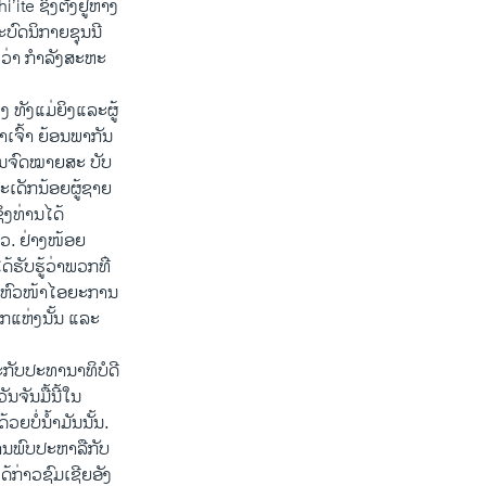
 ຊຶ່ງ​ຕັ້ງ​ຢູ່ຫ່າງ​
ະບົດ​ນິກາຍຊຸນ​ນີ
ຖິງ​ວ່າ ກຳລັງ​ສະຫະ
ທັງແມ່ຍິງ​ແລະ​ຜູ້​
ຂົາ​ເຈົ້າ​ ຍ້ອນພາກັນ
ຽນ​ຈົດໝາຍ​ສະ ບັບ​
ເດັກນ້ອຍ​ຜູ້​ຊາຍ​
່ງ​ທ່ານໄດ້​
່າວ. ຢ່າງ​ໜ້ອຍ
ຮັບ​ຮູ້​ວ່າ​ພວກ​ທ່ີ
 ຫົວໜ້າ​ໄອ​ຍະ​ການ​
ກ​ແຫ່ງ​ນັ້ນ ​ແລະ​
​ກັບ​ປະທານາທິບໍດີ
ນ​ມື້​ນີ້​ໃນ​
ວຍ​ບໍ່​ນ້ຳມັນ​ນັ້ນ.
ພົບ​ປະ​ຫາລື​ກັບ​
່າວ​ຊົມ​ເຊີຍ​ອັງ​