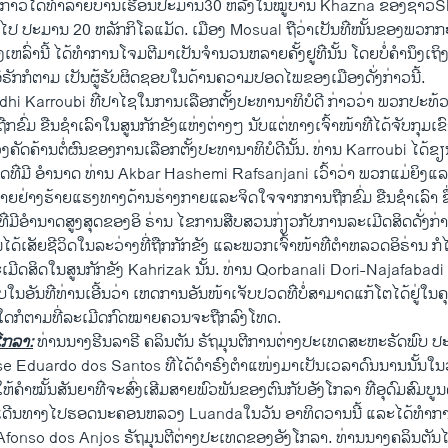
່ງກ່າວ​ໄດ້​ທຳລາຍ​ບ້ານ​ເຮືອນ​ປະມານ30 ຫລັງ​ໃນ​ໝູ່​ບ້ານ Khazna ​ຂອງ​ຊາວ​Shi’ite
ປ ​ປະມານ 20 ຫລັກ​ກິ​ໂລ​ແມັດ. ​ເມືອງ​ Mosual ຖື​ວ່າ​ເປັນ​ທ່ີ​ໜັ້ນຂອງ​ພວກ​ກ
​ເຫລົ່າ​ນີ້ ​ໄດ້​ທຳ​ການ​ໂຈມ​ຕີ​ມາ​ເປັນ​ຈຳນວນ​ຫລາຍ​ຄັ້ງຢູທ່ີ​ນັ້ນ ​ໂດຍ​ບໍ່​ຄຳ​ນຶງ​ເ
ຣັກກໍ​ຕາມ ​ເປັນ​ຜູ້​ຮັບຜິດຊອບ​ໃນ​ດ້ານ​ຄວາມ​ປອດ​ໄພ​ຂອງ​ເມືອງດັ່ງກ່າວ​ນີ້.
i Karroubi ທ່ີ​ປາ​ໄຊ​ໃນ​ການ​ເລືອກ​ຕັ້ງປະທານາທິບໍດີ ກ່າວ​ວ່າ ພວກ​ປະ​ທ້ວງ​ 
​ຂົ່ມ ຂືນ​ຊຳ​ເລົາ​ໃນ​ສູນ​ກັກ​ຂັງ​ແຫ່ງ​ຕ່າງໆ​ ນັບ​ແຕ່​ທາງເຈົ້າ​ໜ້າ​ທ່ີ​ໄດ້​ຈັບ​ກຸມ​ເ
ຄັດຄ້ານ​ຕໍ່ຜົນ​ຂອງ​ການ​ເລືອກ​ຕັ້ງ​ປະທານາທິບໍດີ​ນັ້ນ. ທ່ານ Karroubi ​ໄດ້​ຂ
ກບວດ​ທ່ີ​ມີ ອຳນາດ ທ່ານ Akbar Hashemi Rafsanjani ເວົ້າ​ວ່າ ພວກ​ແມ່ຍິງ​ແລະ​
າຍ​ຢ່າງ​ຮ້າຍ​ແຮງ​ທາງ​ດ້ານ​ຮ່າງກາຍ​ແລະ​ຈິດ​ໃຈ​ຈາກ​ການຖືກ​ຂົ່ມ ຂືນ​ຊຳ​ເລົາ​ ຊຶ
່ີ​ມີ​ອຳນາດ​ສູງ​ສຸດ​ຂອງອິ ຣ່ານ​ ໄຂ​ການ​ສື​ບສວນກ່ຽວ​ກັບ​ການລະ​ເມີດສິດ​ດັ່ງກ
້​ເສັຍ​ຊີວິດໃນ​ລະ​ວ່າງ​ທີ່​ຖືກກັກ​ຂັງ ​ແລະ​ພວກ​ເຈົ້າ​ໜ້າ​ທ່ີ​ຕຳຫລວດ​ອິຣ່ານ ກໍ​ໄດ້​
ກ​ລະ​ເມີດ​ສິດ​ໃນ​ສູນ​ກັກ​ຂັງ Kahrizak ນັ້ນ. ທ່ານ Qorbanali Dori-Najafabadi
ອັນ​ທ່ີ​ທ່ານ​ເອີ້ນ​ວ່າ ​ເຫດການ​ອັນ​ໜ້າເຈັບ​ປວດ​ທ່ີ​ບໍ່​ສາມາດແກ້​ໂຕໄດ້ຢູ່​ໃນ​ຄຸ
ູ້​ໃດ​ກໍ​ຕາມ​ທີ່​ລະ​ເມີດ​ກົດໝາຍ​ຄວນ​ຈະ​ຖືກລົງ​ໂທດ.
ໂກລາ:
ທ່ານ​ນາງ​ຮີນລາຣີ ຄລິນ​ຕັນ ຣັຖມຸນຕີ​ການ​ຕ່າງປະ​ເທດ​ສະຫະຣັດພົບ ປະ
 Eduardo dos Santos ທ່ີ​ໄດ້​ດຳຣົງຕຳ​ແໜ່​ງມາ​ເປັນ​ເວລາ​ດົນ​ນານ​ນັ້ນ​ໃນ​ວັນ​ຈັ
​ຄຳ​ໝັ້ນ​ສັນຍາ​ທ່ີ​ຈະ​ສົ່ງ​ເສີມ​ສາຍ​ພົວພັນ​ຂອງຕົນ​ກັບອັງ​ໂກລາ ​ທ່ີ​ອຸດົມສົມບູນ​ດ້
​ເດີນທາງ​ໄປ​ຮອດ​ນະຄອນຫລວງ Luanda​ໃນ​ວັນ ອາທິດ​ວານ​ນີ້ ​ແລະ​ໄດ້​ທຳ​ການ​
so dos Anjos ຣັຖມຸນຕີ​ຕ່າງປະ​ເທດ​ຂອງ​ອັງ​ໂກ​ລາ​. ທ່ານ​ນາງຄລິນ​ຕັນ​ໄດ້​ກ