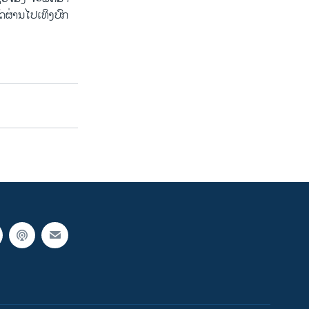
ດ​ຜ່ານ​ໄປເທິງ​ບົກ