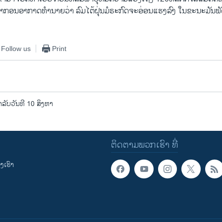
າກອນ​ອາກາດ​ທຳນາ​ຍວ່າ ລົມ​ໄຕ້​ຝຸ່ນ​ມໍຣະກົດຈະ​ອ່ອນ​ແຮງ​ລົງ​ ໃນ​ຂະນະ​ມັນ​ພັ
Follow us
Print
ັບວັນທີ 10 ສິງຫາ
ຕິດຕາມພວກເຮົາ ທີ່
ເຮົາ