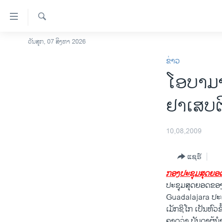
ລິ້ງ
ສຳຫລັບ
ເຂົ້າ
ຄົ້ນຫາ
ວັນສຸກ, 07 ສິງຫາ 2026
ໂຮມເພຈ
ຫາ
ຂ່າວ
ລາວ
ຂ້າມ
ໂອບາມາ
ຂ້າມ
ອາເມຣິກາ
ຂ້າມ
ການເລືອກຕັ້ງ ປະທານາທີບໍດີ ສະຫະລັດ
ຢາເສບຕິ
ໄປ
2024
ຫາ
ຂ່າວ​ຈີນ
ຊອກ
10,08,2009
ຄົ້ນ
ໂລກ
ແຊຣ໌
ເອເຊຍ
ກອງ​ປະຊຸມ​ສຸດ​ຍອດ​
ອິດສະຫຼະພາບດ້ານການຂ່າວ
ປະຊຸມ​ສຸດ​ຍອດ​ຂອງ​ພ
ຊີວິດຊາວລາວ
Guadalajara ປະ​ເທດ
ເມັກ​ຊິ​ໂກ​ ເປັນຫົວ​
ຊຸມຊົນຊາວລາວ
ຄາດ​ວ່າ ບັນດາ​ຜູ້