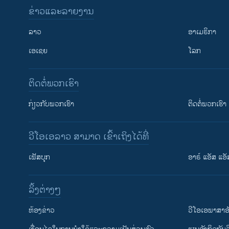
ຂ່າວແລະລາຍງານ
ລາວ
ອາເມຣິກາ
ເອເຊຍ
ໂລກ
ຕິດຕໍ່ພວກເຮົາ
ກ່ຽວກັບພວກເຮົາ
ຕິດຕໍ່ພວກເຮົາ
ວີໂອເອລາວ ສາມາດ ເຂົ້າເຖິງໄດ້ທີ່
ເຟັສບຸກ
ອາຣ໌ ແອັສ ແອັ
​ລິ້ງ​ຕ່າງໆ
ຕິດຕາມພວກເຮົາ ທີ່
​ຫ້ອງ​ຂ່າວ
ວີ​ໂອ​ເອ​ພາ​ສາ​ອ