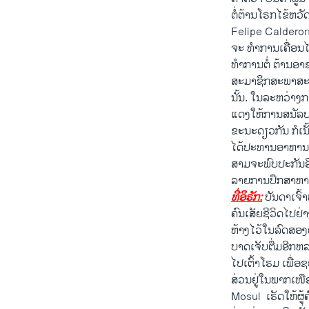
ວິທະຍາສາດ-ເທັກໂນໂລຈີ
ຕໍ່ຕ້ານ​ໂຣກ​ໄຂ້​ຫວ
Felipe Calderon ​ແ
ທຸລະກິດ
ຈະ ທຳ​ການ​ເຄື່ອນ​ໄຫ
ພາສາອັງກິດ
ທຳ​ການ​ຕໍ່​ ຕ້ານ​ອາ
ສະມາຊິກ​ສະພາ​ສະຫະ
ວີດີໂອ
ນັ້ນ. ​ໃນ​ລະຫວ່າງ​
ສຽງ
ແດງ​ໃຫ້ການ​ສນັລບສນ
ຂະນະ​ດຽວ​ກັນ ​ກໍເນັ
ລາຍການກະຈາຍສຽງ
ໄດ້​ປະທານ​ອາຫານ​ຄ
ສາມ​ຈະ​ພົບ​ປະກັນ​ອີກ
ລາຍງານ
ລາຍການ​ປຶກສາ​ຫາລື​
ທີ່ອິຣັກ:
ບັນດາ​ເຈົ້າ​
ຄົນ​ເສັຍ​ຊີວິດໄປ​ຢ່
ຫ້າງ​ໄວ້​ໃນ​ລົດ​ສອງ​
ບາດ​ເຈັບ​ຕື່ມ​ອີກ​ຫ
ໄປ​ເຕົ້າ​ໂຮມ​ ເພື່
ສ່ວນ​ຢູ່ໃນ​ພາກ​ເໜືອ​
Mosul ​ ເຮັດ​ໃຫ້​ຜູ້