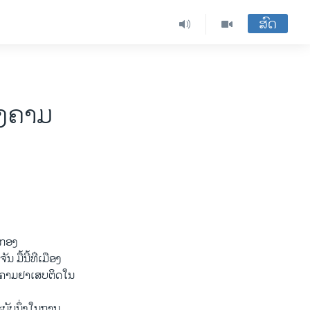
ສົດ
ົງຄາມ
ນ​ກອງ
ື້​ນີ້​ທ່ີ​ເມືອງ
ງຄາມຢາ​ເສບ​ຕິດ​ໃນ​
ບ​ນຶ່ງ​ໃນ​ການ​