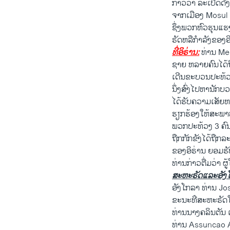
ກ່າວ​ວ່າ ລະ​ເບີດ​ດັ
ຈາກ​ເມືອງ Mosul ​ໄ
ຊຶ່ງ​ພວກ​ຫົວ​ຮຸນ​ແຮງ
ຣັດຫລື​ກຳລັງ​ຂອງ​ອິ
ທີ່ອິຣ່ານ:
ທ່ານ Medh
ຊາຍ ​ຫລາຍ​ຄົນ​ໄດ້​ຖືກ
ເດີນ​ຂະ​ບວນປະ​ທ້ວງ
ນຶ່ງ​ສົ່ງ​ໄປ​ຫາ​ນັ
ໄດ້​ຮັບ​ຄວາມ​ເສັຍ​ຫ
ຮຽກຮ້ອງ​ໃຫ້​ສະພາ​ທ
ພວກ​ປະ​ທ້ວງ 3 ຄົນ​ໄດ
ຖືກ​ກັກ​ຂັງ​ໄດ້​ຖື
ຂອງ​ອິຣ່ານ ຍອມຮັບໃນ
ທ່ານ​ກ່າວ​ຕື່ມ​ວ່າ ຜ
ສະຫະຣັດ​ແລະ​ອັງ
ອັງ​ໂກລາ​ ທ່ານ Jose
ຂະນະ​ທ່ີ​ສະຫະຣັດ​ໃຫ້
ທ່ານ​ນາງຄລິນ​ຕັນ 
ທ່ານ Assuncao Afon