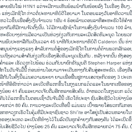
ັດ​ສາຍ​ພັນ​ໃໝ່ H1N1 ​ແຕ່​ຈະ​ມີການ​ເຫັນ​ພ້ອມ​ນຳ​ກັນ​ໜ້ອຍ​ລົງ​ ໃນ​ເຣື່ອງ ອື່ນ
ຫ່ງ​ເມັກ​ຊິ​ໂກ ກ່າວ​ຕໍ່​ປະທານາທິບໍດີ​ໂອ​ບາ​ມາ ​ໃນ​ຕອນ​ແລງ​ວັນ​ອາທິດ​ວານ​
ວ​ໄວ​ຂຶ້ນ​ເພື່ອ​ສົ່ງ​ເງິນ​ຈຳນວນ 1ພັນ 4 ຮ້ອຍ​ລ້ານດອນລາທ່ີ​ສະຫະຣັດ​ໃຫ້​ຄຳ​ໝັ້ນ
ຊຍາ​ກັມ​ທ່ີ​ມີ​ການຈັດ​ຕັ້ງ​ນັ້ນ. ​ໄດ້​ມີ​ການຊັກ​ຊ້າ​ໃນ​ການ​ສົ່ງ​ເງິນ​ຈຳນວນ 100 
ຣັດບາງ​ທ່ານ​ມີ​ຄວາມ​ເປັນ​ຫ່ວງ​ກ່ຽວ​ກັບ​ການລະ​ເມີດ​ສິດທິ​ມະນຸດ​ ​ໂດຍ​ພວກ
ການ​ພົບ​ປະ​ຫາລື​ກັນ​ເປັນ​ເວລາ 45 ນາທີ​ກັບ​ປະທານາທິບໍດີ Calderon ນັ້ນ ທ່ານ
ຸນຢ່າງ​ແຂງ​ແຮງ​ ສຳລັບ​ການ​ຕໍ່​ສູ້​ຂອງ​ເມັກ​ຊິ​ໂກ​ໃນ​ການ​ຕໍ່ຕ້ານ​ພວກ​ລັກລອບ​ຄ
້ນ​ເຖິງ​ຄວາມ​ສຳຄັນ​ກ່ຽວ​ກັບ​ເຣື່ອງສິດທິ​ມະນຸດ​ເຊັ່ນ​ກັນ . ຫລັງ​ຈາກ​ນັ້ນ​ ທັງ​ສອງ
່ຳແລະ​ ເຮັດ​ວຽກໄປ​ພ້ອມ ຮ່ວມກັບ​ນາຍົກຣັຖມຸນຕີ Stephen Harper ​ແຫ່ງກາ​
​ໃນ​ວັນ​ຈັນ​ມື້​ນີ້ ກ່ອນ​ທ່ານ​ໂອ​ບາ​ມາ​ຈະ​ເດີນທາງ​ກັບ​ຄືນ​ສູ່​ສະຫະຣັດ. ​ເຣື່ອງທ່ີ
ກັນ​ໃນ​ຄັ້ງ​ນີ້​ແມ່ນ​ຄວາມ​ພະຍາ ຍາມ​ເພື່ອ​ຟື້ນ​ຟູ​ການ​ເສດຖະກິດ​ຂອງ 3 ປະ​ເທ
ໜ້າ​ທ່ີ​ອິຣັກກ່າວ​ວ່າ ລະ​ເບີດ​ທ່ີ​ແຕກ​ຂຶ້ນ​ໃນ​ກຸງ​ແບກ​ແດ໊ດ​ແລະ​ໃນ​ພາກ​ເໜືອ​ຂອງ​ອິຣ
າງ​ນ້ອຍ 41 ຄົນ​ແລະ​ບາດ​ເຈັບ​ຕື່ມ​ອີກ​ຫລາຍ​ສິບ​ຄົນ. ຕຳຫລວດ​ໃນ​ກຸງ​ແບກ ​ແດ໊ດກ່
ຄັນໄດ້​ແຕກ​ຂຶ້ນ​ໃນ​ຕອນ​ເຊົ້າ​ວັນ​ຈັນ​ມື້​ນີ້ ​ເຮັດ​ໃຫ້​ປະຊາ ຊົນ​ເສັຍ​ຊີວິດ​ໄປ​ຢ່າງ​
ລາຍ​ກວ່າ 80 ຄົນ. ການວາງ​ລະ​ເບີດ​ເທື່ອ​ນີ້ ​ແມ່ນ​ແນ​ ເປົ້າ​ໝາຍ​ໃສ່​ພວກ​ກັມ​ກອນ
ອ​ຊອກ​ຫາ​ວຽກ​ເຮັດ​ໃນ​ຄຸ້ມ​ທ່ີມີປະຊາຊົນຊາວ Shi’ite ​ອາ​ໃສ​ຢູ່​ເປັນ​ສ່ວນ​ຫລາຍ
ຂອງ​ປະ​ເທດ ລະ​ເບີດ​ທ່ີ​ຫ້າງ​ໄວ້​ໃນ​ລົດ​ບັນທຸກ​ຄ້າຍໆ​ກັນ​ສອງ​ຄັນ​ ໄດ້​ລະ​ເບີດ​ຂຶ້
​ຄົນ​ເສັຍ​ຊີວິດ​ໄປ ຢ່າງ​ນ້ອຍ 25 ຄົນ ​ແລະ​ບາດ​ເຈັບ​ຕື່ມ​ອີກ​ຫລາຍ​ກວ່າ 75 ຄົນ. ບັນ