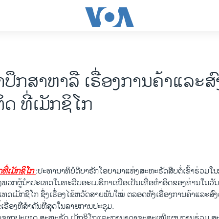
ປຶກສາຫາລື ເຣື່ອງການຄ້າແລະສ
ດ ທີ່ເມັກຊິໂກ
ທີ່ເມັກ​ຊິ​ໂກ
:ປະທານາທິບໍດີ​ບາຣັກ​ໂອ​ບາ​ມາ​ແຫ່ງ​ສະຫະຣັດສືບ​ຕໍ່​ເຂົ້າ​ຮ່ວມ​ໃ
ວກ​ຜູ້ນຳ​ປະ​ເທດ​ໃນ​ທະວີບ​ອະ​ເມຣິກາ​ເໜືອ​ເປັນ​ເທື່ອ​ທຳ​ອິດ​ຂອງ​ທ່ານ​ໃນ​ວັນ​ຈັນ​ ມ
​ເມັກ​ຊິ​ໂກ ຊຶ່ງ​ເຣື່ອງ​ໄຂ້ຫວັດ​ສາຍ​ພັນ​ໃໝ່ ຕລອດ​ທັງ​ເຣື່ອງການ​ຄ້າ​ແລະສົ
ຂໍ້​ເຣື່ອງທ່ີ​ສຳຄັນ​ທີ່​ສຸດ​ໃນລາຍການ​ປະຊຸມ​.
ນຳ​ຈາກປະ​ເທດ ສະຫະຣັດ ​ເມັກ​ຊິ​ໂກ​ແລະ​ກາ​ນາ​ດາຈະ​ສະ​ເໜີ​ແຜນການ​ຮ່ວມ ສະບັ