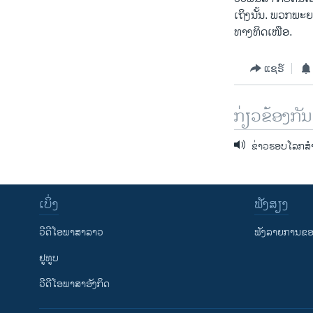
ເຖິງ​ນັ້ນ. ພວກ​ພະຍ
ທາງ​ທິດ​ເໜືອ​.
ແຊຣ໌
ກ່ຽວຂ້ອງກັນ
ຂ່າວຮອບໂລກສຳລ
ເບິ່ງ
ຟັງສຽງ
ວີດີໂອພາສາລາວ
ຟັງລາຍການຂອງ
ຢູທູບ
ວີດີໂອພາສາອັງກິດ