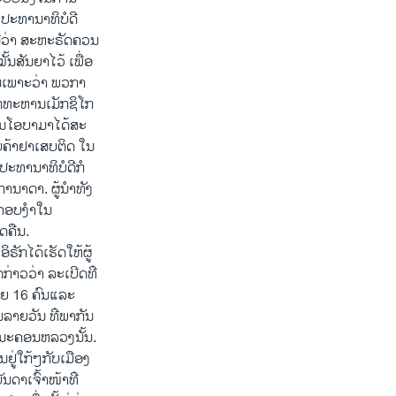
ໆ. ປະທານາທິບໍດີ
ນີ້​ວ່າ ສະຫະຣັດຄວນ​
​ສັນຍາ​ໄວ້ ​ເພື່ອ​
ລ້ານ​ເພາະວ່າ ພວກາ​
ທະຫານ​ເມັກ​ຊິ​ໂກ​
​ໂອ​ບາ​ມາ​ໄດ້​ສະ​
້າ​ຢາ​ເສບ​ຕິດ ​ໃນ​
​ປະທານາທິບໍດີ​ກໍ​
ນາ​ດາ. ຜູ້ນຳ​ທັງ​
​ຄອບ​ງຳ​ໃນ​
ດ​ຄືນ.
ັກ​ໄດ້​ເຮັດ​ໃຫ້​ຜູ້​
າວ​ວ່າ ລະ​ເບີດ​ທ່ີ​
ນ້ອຍ 16 ຄົນ​ແລະ​
​ລາຍ​ວັນ ທ່ີ​ພາກັນ​
​ໃນ​ນະຄອນຫລວງ​ນັ້ນ.
ນ​ຢູ່​ໃກ້ໆ​ກັບເມືອງ
ດາ​ເຈົ້າ​ໜ້າ​ທ່ີ​