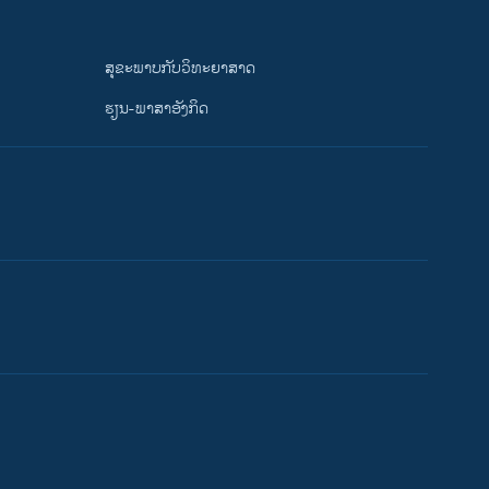
ສຸຂະພາບກັບວິທະຍາສາດ
ຮຽນ-ພາສາອັງກິດ