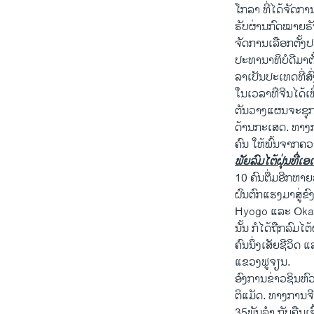
ໂກລາ ທີ່​ໄດ້​ຈັດ​ກາ
ຮັບ​ຜ່ານ​ກົດໝາຍຣັ
ຈັດການ​ເລືອກ​ຕັ້ງ​ປະ
ປະທານາທິບໍດີ​ມາ​ຕ
ລາ​ເປັນ​ປະ​ເທດ​ທີ່
ໃນ​ເວລາ​ທ່ີຈີນ​ໄດ້​
ຕັນ​ວາງ​ແຜນ​ຈະ​ຊຸກ
ດ້ານ​ກະ​ເສດ. ທາງ​ກ
ຄົນ ​ໃຫ້​ພົ້ນ​ຈາກ​ຄ
ພັຍລົມ​ໄຕ້​ຝຸ່ນທີ່ເອ​
10 ຄົນ​ຕື່ມ​ອີກ​ຫາຍ​
ຝົນຕົກ​ແຮງ​ມາ​ສູ່​ຂ
Hyogo ​ແລະ Okayama 
ນັ້ນ ກໍ​ໄດ້​ຖືກລົມ​ໄ
ຄົນ​ນຶ່ງ​ເສັຍ​ຊີວິ
ແຂວງ​ຟູ​ຈຽນ​.
ອົງການ​ຂ່າວ​ຊິນ​ຫົ
ຕິ​ແມັດ​. ທາງ​ການ​
35ພັນ​ລຳ ​ກັບ​ຄືນ​ເຂ