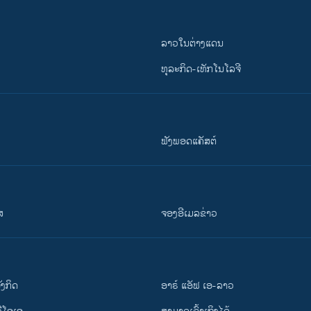
ລາວໃນຕ່າງແດນ
ທຸລະກິດ-ເທັກໂນໂລຈີ
ຟັງພອດແຄັສຕ໌
ສ
ຈອງອີເມລຂ່າວ
ັງ​ກິດ
ອາຣ໌ ແອັຟ ເອ-ລາວ