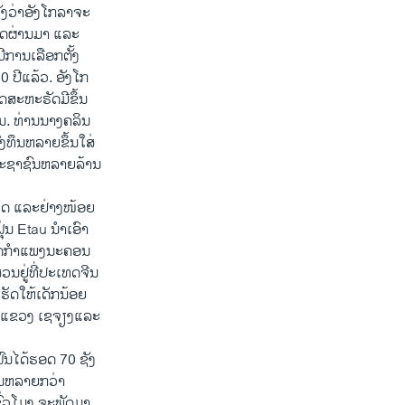
ງ​ວ່າ​ອັງ​ໂກລາ​ຈະ​
ດ​ຜ່ານ​ມາ ​ແລະ
​ການ​ເລືອກ​ຕັ້ງ​
 ປີ​ແລ້ວ. ອັງ​ໂກ
​ສະຫະຣັດມີ​ຂຶ້ນ​
ັ້ນ. ທ່ານ​ນາງຄລິນ​
ທຶນ​ຫລາຍ​ຂຶ້ນ​ໃສ່​
ຍປະຊາຊົນ​ຫລາຍ​ລ້ານ​
ວິດ​ ແລະ​ຢ່າງ​ໜ້ອຍ
​ຝຸ່ນ Etau ນຳ​ເອົາ
ນ ​ເຂດ​ກຳ​ແພງນະຄອນ
ຢູ່​ທີ່​ປະ​ເທດ​ຈີນ​
ເຮັດ​ໃຫ້​ເດັກນ້ອຍ​
ນ​ແຂວງ​ ເຊ​ຈຽງ​ແລະ​
​ຝົນໄດ້ຮອດ 70 ຊັງ​
ວນ​ຫລາຍ​ກວ່າ
ຊົ່ວ​ໂມງ ຈະ​ພັດມາ​