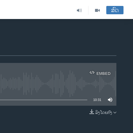
ສົດ
EMBED
ble
10:31
ລິງໂດຍກົງ
EMBED