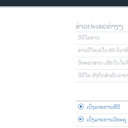
ວິທະຍາສາດ-ເທັກໂນໂລຈີ
ທຸລະກິດ
ຂ່າວປະເພດຕ່າງໆ
ພາສາອັງກິດ
ວີດີໂອ
ວີດີໂອຂ່າວ
ສຽງ
ຂ່າວວີໂອເອໃນ 60 ວິນາທ
ລາຍການກະຈາຍສຽງ
ວິທະຍາສາດ-ເທັກໂນໂລຈ
ລາຍງານ
ວີດີໂອ ອັງກິດສຳລັບລາ
ເບິ່ງລາຍການທີວີ
ເບິ່ງລາຍການວິທະຍຸ