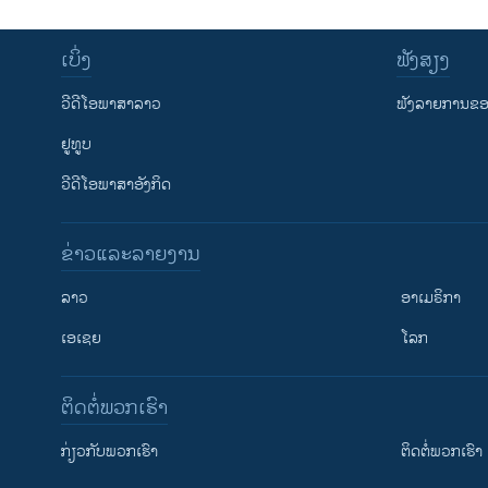
ເບິ່ງ
ຟັງສຽງ
ວີດີໂອພາສາລາວ
ຟັງລາຍການຂອງ
ຢູທູບ
ວີດີໂອພາສາອັງກິດ
ຂ່າວແລະລາຍງານ
ລາວ
ອາເມຣິກາ
ເອເຊຍ
ໂລກ
ຕິດຕໍ່ພວກເຮົາ
ກ່ຽວກັບພວກເຮົາ
ຕິດຕໍ່ພວກເຮົາ