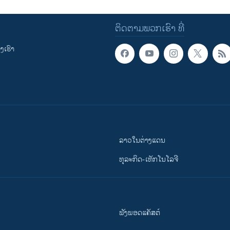
ຕິດຕາມພວກເຮົາ ທີ່
ເຮົາ
ລາວໃນຕ່າງແດນ
ທຸລະກິດ-ເທັກໂນໂລຈີ
ຟັງພອດແຄັສຕ໌