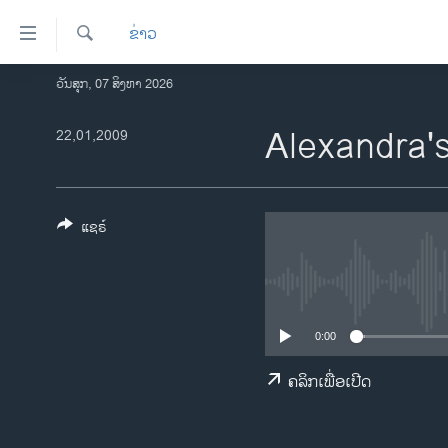
ລິ້ງ
ຂ່າວ
ສຳຫລັບ
ເຂົ້າ
ຄົ້ນຫາ
ວັນສຸກ, 07 ສິງຫາ 2026
ໂຮມເພຈ
ຫາ
ລາວ
Alexandra's
22,01,2009
ຂ້າມ
ຂ້າມ
ອາເມຣິກາ
ຂ້າມ
ການເລືອກຕັ້ງ ປະທານາທີບໍດີ ສະຫະລັດ
ໄປ
2024
ແຊຣ໌
ຫາ
ຂ່າວ​ຈີນ
ຊອກ
ຄົ້ນ
ໂລກ
ເອເຊຍ
0:00
ອິດສະຫຼະພາບດ້ານການຂ່າວ
ຄລິກເພື່ອເປີດ
ຊີວິດຊາວລາວ
ຊຸມຊົນຊາວລາວ