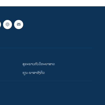
ສຸຂະພາບກັບວິທະຍາສາດ
ຮຽນ-ພາສາອັງກິດ