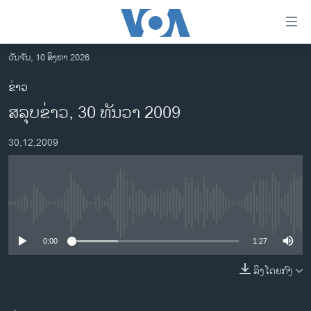
ລິ້ງ
ສຳຫລັບ
ເຂົ້າ
ວັນຈັນ, 10 ສິງຫາ 2026
ຫາ
ໂຮມເພຈ
ຂ່າວ
ຂ້າມ
ລາວ
ສລຸບຂ່າວ, 30 ທັນວາ 2009
ຂ້າມ
ອາເມຣິກາ
ຂ້າມ
30,12,2009
ໄປ
ການເລືອກຕັ້ງ ປະທານາທີບໍດີ ສະຫະລັດ 2024
ຫາ
ຂ່າວ​ຈີນ
ຊອກ
ຄົ້ນ
ໂລກ
No media source currently available
ເອເຊຍ
0:00
1:27
ອິດສະຫຼະພາບດ້ານການຂ່າວ
ຊີວິດຊາວລາວ
ລິງໂດຍກົງ
ຊຸມຊົນຊາວລາວ