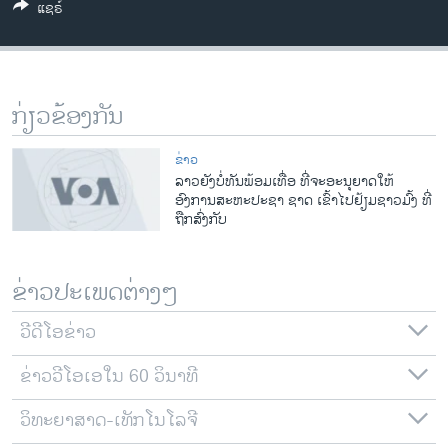
ແຊຣ໌
ວິທະຍາສາດ-ເທັກໂນໂລຈີ
ທຸລະກິດ
ພາສາອັງກິດ
ກ່ຽວຂ້ອງກັນ
ວີດີໂອ
ສຽງ
ຂ່າວ
ລາວຍັງບໍ່ທັນພ້ອມເທື່ອ ທີ່ຈະອະນຸຍາດໃຫ້
ລາຍການກະຈາຍສຽງ
ອົງການສະຫະປະຊາ ຊາດ ເຂົ້າໄປຢ້ຽມຊາວມົ້ງ ທີ່
ຕິດຕາມພວກເຮົາ ທີ່
ຖືກສົ່ງກັບ
ລາຍງານ
ຂ່າວປະເພດຕ່າງໆ
ພາສາຕ່າງໆ
ວີດີໂອຂ່າວ
ຂ່າວວີໂອເອໃນ 60 ວິນາທີ
ວິທະຍາສາດ-ເທັກໂນໂລຈີ