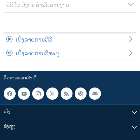
ວີດີໂອ ອັງກິດສຳລັບລາຍງານ
ເບິ່ງລາຍການທີວີ
ເບິ່ງລາຍການວິທະຍຸ
ຕິດຕາມພວກເຮົາ ທີ່
ເບິ່ງ
ຟັງສຽງ