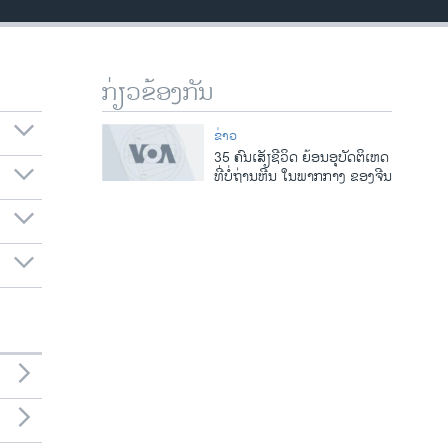
ກ່ຽວຂ້ອງກັນ
ຂ່າວ
35 ຄົນເສັຽຊີວິດ ຍ້ອນອຸບັດຕິເຫດ
ທີ່ບໍ່ຖ່ານຫີນ ໃນພາກກາງ ຂອງຈີນ