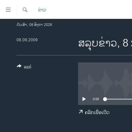
ລິ້ງ
ຂ່າວ
ສຳຫລັບ
ເຂົ້າ
ຄົ້ນຫາ
ວັນເສົາ, 08 ສິງຫາ 2026
ໂຮມເພຈ
ຫາ
ລາວ
ສລຸບຂ່າວ, 8
08,09,2009
ຂ້າມ
ຂ້າມ
ອາເມຣິກາ
ຂ້າມ
ການເລືອກຕັ້ງ ປະທານາທີບໍດີ ສະຫະລັດ
ໄປ
2024
ແຊຣ໌
ຫາ
ຂ່າວ​ຈີນ
ຊອກ
ຄົ້ນ
ໂລກ
ເອເຊຍ
0:00
ອິດສະຫຼະພາບດ້ານການຂ່າວ
ຄລິກເພື່ອເປີດ
ຊີວິດຊາວລາວ
ຊຸມຊົນຊາວລາວ