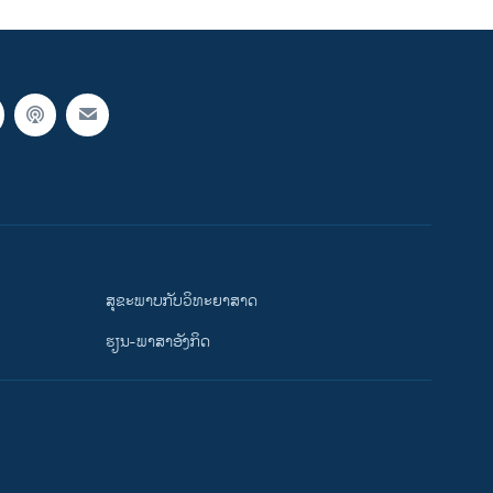
ສຸຂະພາບກັບວິທະຍາສາດ
ຮຽນ-ພາສາອັງກິດ