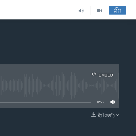
ສົດ
EMBED
ble
0:56
ລິງໂດຍກົງ
EMBED