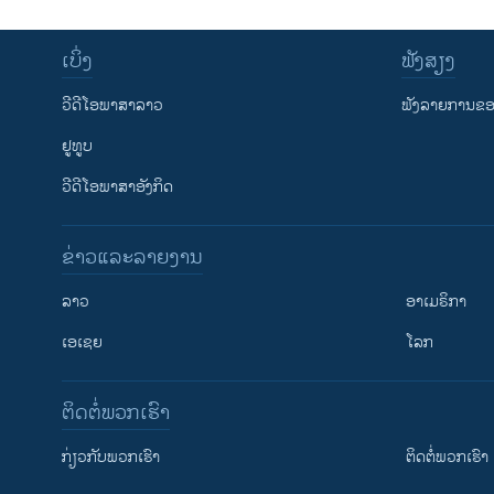
ເບິ່ງ
ຟັງສຽງ
ວີດີໂອພາສາລາວ
ຟັງລາຍການຂອງ
ຢູທູບ
ວີດີໂອພາສາອັງກິດ
ຂ່າວແລະລາຍງານ
ລາວ
ອາເມຣິກາ
ເອເຊຍ
ໂລກ
ຕິດຕໍ່ພວກເຮົາ
ກ່ຽວກັບພວກເຮົາ
ຕິດຕໍ່ພວກເຮົາ