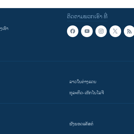
ຕິດຕາມພວກເຮົາ ທີ່
ເຮົາ
ລາວໃນຕ່າງແດນ
ທຸລະກິດ-ເທັກໂນໂລຈີ
ຟັງພອດແຄັສຕ໌