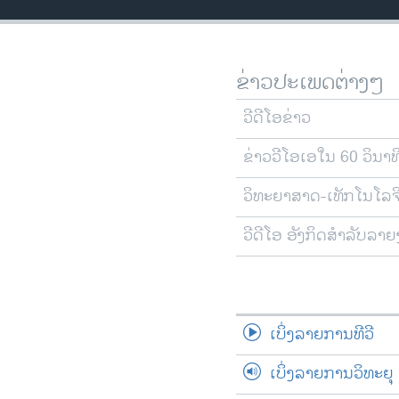
ວິທະຍາສາດ-ເທັກໂນໂລຈີ
ທຸລະກິດ
ຂ່າວປະເພດຕ່າງໆ
ພາສາອັງກິດ
ວີດີໂອ
ວີດີໂອຂ່າວ
ສຽງ
ຂ່າວວີໂອເອໃນ 60 ວິນາທ
ລາຍການກະຈາຍສຽງ
ວິທະຍາສາດ-ເທັກໂນໂລຈ
ລາຍງານ
ວີດີໂອ ອັງກິດສຳລັບລາ
ເບິ່ງລາຍການທີວີ
ເບິ່ງລາຍການວິທະຍຸ