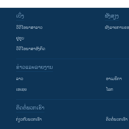
ເບິ່ງ
ຟັງສຽງ
ວີດີໂອພາສາລາວ
ຟັງລາຍການຂອງ
ຢູທູບ
ວີດີໂອພາສາອັງກິດ
ຂ່າວແລະລາຍງານ
ລາວ
ອາເມຣິກາ
ເອເຊຍ
ໂລກ
ຕິດຕໍ່ພວກເຮົາ
ກ່ຽວກັບພວກເຮົາ
ຕິດຕໍ່ພວກເຮົາ