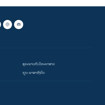
ສຸຂະພາບກັບວິທະຍາສາດ
ຮຽນ-ພາສາອັງກິດ