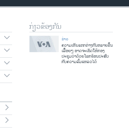
ກ່ຽວຂ້ອງກັນ
ຂ່າວ
ຄວາມເຫັນແຕກຕ່າງກັນຫລາຍຂຶ້ນ
ເລື້ອຍໆ ອາດຈະເຮັດໃຫ້ກອງ
ປະຊຸມວ່າດ້ວຍໂລກຮ້ອນປະສົບ
ກັບຄວາມລົ້ມແຫລວໄດ້