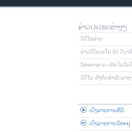
ວິທະຍາສາດ-ເທັກໂນໂລຈີ
ທຸລະກິດ
ຂ່າວປະເພດຕ່າງໆ
ພາສາອັງກິດ
ວີດີໂອ
ວີດີໂອຂ່າວ
ສຽງ
ຂ່າວວີໂອເອໃນ 60 ວິນາທ
ລາຍການກະຈາຍສຽງ
ວິທະຍາສາດ-ເທັກໂນໂລຈ
ລາຍງານ
ວີດີໂອ ອັງກິດສຳລັບລາ
ເບິ່ງລາຍການທີວີ
ເບິ່ງລາຍການວິທະຍຸ