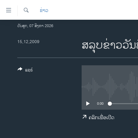
ລິ້ງ
ຂ່າວ
ສຳຫລັບ
ເຂົ້າ
ຄົ້ນຫາ
ວັນສຸກ, 07 ສິງຫາ 2026
ໂຮມເພຈ
ຫາ
ລາວ
ສລຸບຂ່າວວັນ
15,12,2009
ຂ້າມ
ຂ້າມ
ອາເມຣິກາ
ຂ້າມ
ການເລືອກຕັ້ງ ປະທານາທີບໍດີ ສະຫະລັດ
ໄປ
2024
ແຊຣ໌
ຫາ
ຂ່າວ​ຈີນ
ຊອກ
ຄົ້ນ
ໂລກ
ເອເຊຍ
0:00
ອິດສະຫຼະພາບດ້ານການຂ່າວ
ຄລິກເພື່ອເປີດ
ຊີວິດຊາວລາວ
ຊຸມຊົນຊາວລາວ