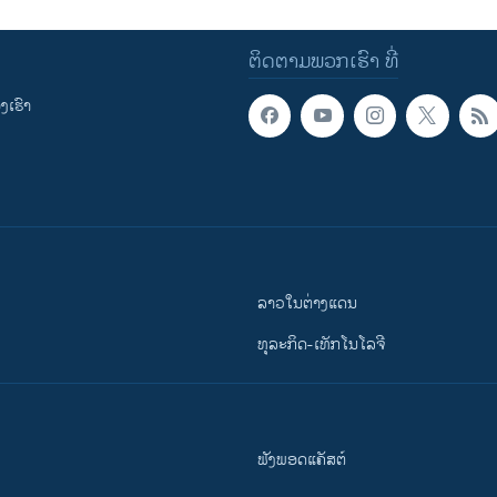
ຕິດຕາມພວກເຮົາ ທີ່
ເຮົາ
ລາວໃນຕ່າງແດນ
ທຸລະກິດ-ເທັກໂນໂລຈີ
ຟັງພອດແຄັສຕ໌