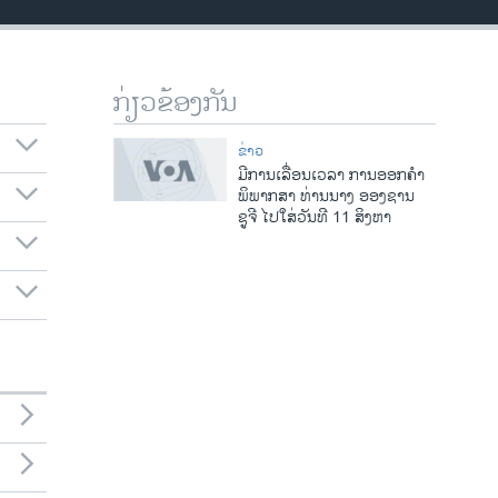
ກ່ຽວຂ້ອງກັນ
ຂ່າວ
ມີການເລື່ອນເວລາ ການອອກຄຳ
ພິພາກສາ ທ່ານນາງ ອອງຊານ
ຊູຈີ ໄປໃສ່ວັນທີ 11 ສິງຫາ