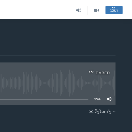
ສົດ
EMBED
ble
9:44
ລິງໂດຍກົງ
EMBED