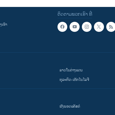
ຕິດຕາມພວກເຮົາ ທີ່
ເຮົາ
ລາວໃນຕ່າງແດນ
ທຸລະກິດ-ເທັກໂນໂລຈີ
ຟັງພອດແຄັສຕ໌