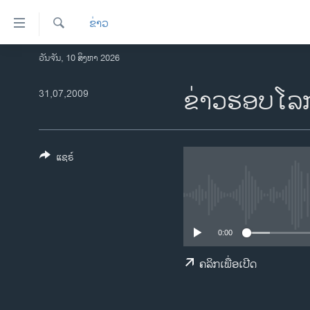
ລິ້ງ
ຂ່າວ
ສຳຫລັບ
ເຂົ້າ
ຄົ້ນຫາ
ວັນຈັນ, 10 ສິງຫາ 2026
ໂຮມເພຈ
ຫາ
ລາວ
ຂ່າວຮອບໂລກ,
31,07,2009
ຂ້າມ
ຂ້າມ
ອາເມຣິກາ
ຂ້າມ
ການເລືອກຕັ້ງ ປະທານາທີບໍດີ ສະຫະລັດ
ໄປ
2024
ແຊຣ໌
ຫາ
ຂ່າວ​ຈີນ
ຊອກ
ຄົ້ນ
ໂລກ
ເອເຊຍ
0:00
ອິດສະຫຼະພາບດ້ານການຂ່າວ
ຄລິກເພື່ອເປີດ
ຊີວິດຊາວລາວ
ຊຸມຊົນຊາວລາວ