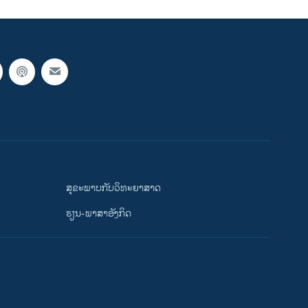
ສຸຂະພາບກັບວິທະຍາສາດ
ຮຽນ-ພາສາອັງກິດ