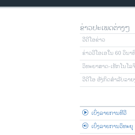
ວິທະຍາສາດ-ເທັກໂນໂລຈີ
ທຸລະກິດ
ຂ່າວປະເພດຕ່າງໆ
ພາສາອັງກິດ
ວີດີໂອ
ວີດີໂອຂ່າວ
ສຽງ
ຂ່າວວີໂອເອໃນ 60 ວິນາທ
ລາຍການກະຈາຍສຽງ
ວິທະຍາສາດ-ເທັກໂນໂລຈ
ລາຍງານ
ວີດີໂອ ອັງກິດສຳລັບລາ
ເບິ່ງລາຍການທີວີ
ເບິ່ງລາຍການວິທະຍຸ