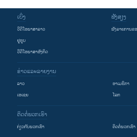
ເບິ່ງ
ຟັງສຽງ
ວີດີໂອພາສາລາວ
ຟັງລາຍການຂອງ
ຢູທູບ
ວີດີໂອພາສາອັງກິດ
ຂ່າວແລະລາຍງານ
ລາວ
ອາເມຣິກາ
ເອເຊຍ
ໂລກ
ຕິດຕໍ່ພວກເຮົາ
ກ່ຽວກັບພວກເຮົາ
ຕິດຕໍ່ພວກເຮົາ