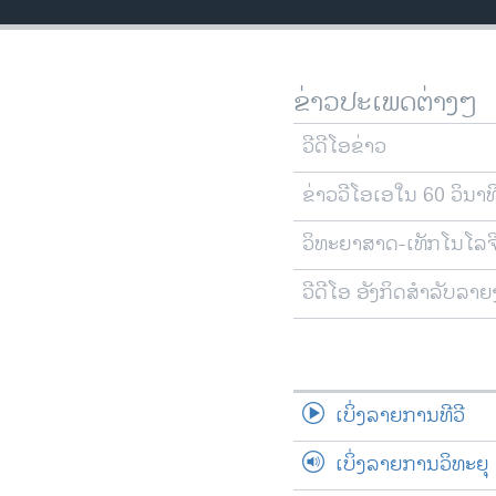
ວິທະຍາສາດ-ເທັກໂນໂລຈີ
ທຸລະກິດ
ຂ່າວປະເພດຕ່າງໆ
ພາສາອັງກິດ
ວີດີໂອ
ວີດີໂອຂ່າວ
ສຽງ
ຂ່າວວີໂອເອໃນ 60 ວິນາທ
ລາຍການກະຈາຍສຽງ
ວິທະຍາສາດ-ເທັກໂນໂລຈ
ລາຍງານ
ວີດີໂອ ອັງກິດສຳລັບລາ
ເບິ່ງລາຍການທີວີ
ເບິ່ງລາຍການວິທະຍຸ