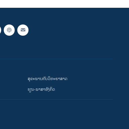
ສຸຂະພາບກັບວິທະຍາສາດ
ຮຽນ-ພາສາອັງກິດ