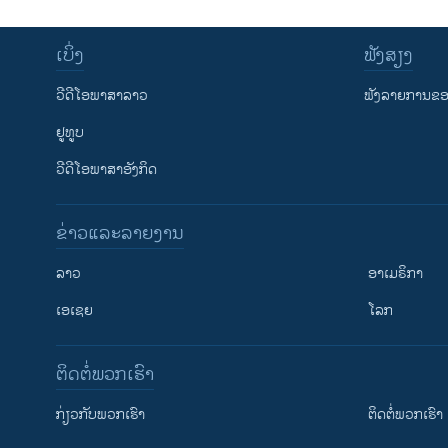
ເບິ່ງ
ຟັງສຽງ
ວີດີໂອພາສາລາວ
ຟັງລາຍການຂອງ
ຢູທູບ
ວີດີໂອພາສາອັງກິດ
ຂ່າວແລະລາຍງານ
ລາວ
ອາເມຣິກາ
ເອເຊຍ
ໂລກ
ຕິດຕໍ່ພວກເຮົາ
ກ່ຽວກັບພວກເຮົາ
ຕິດຕໍ່ພວກເຮົາ