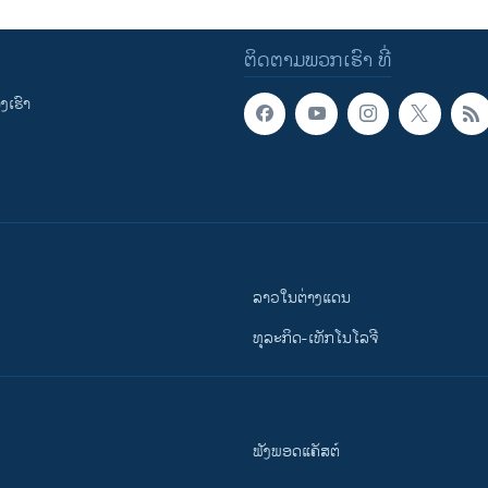
ຕິດຕາມພວກເຮົາ ທີ່
ເຮົາ
ລາວໃນຕ່າງແດນ
ທຸລະກິດ-ເທັກໂນໂລຈີ
ຟັງພອດແຄັສຕ໌