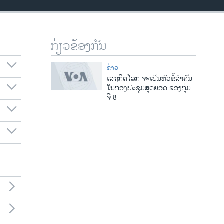
ກ່ຽວຂ້ອງກັນ
ຂ່າວ
ເສຖກິດໂລກ ຈະເປັນຫົວຂໍ້ສຳຄັນ
ໃນກອງປະຊຸມສຸດຍອດ ຂອງກຸ່ມ
ຈີ 8