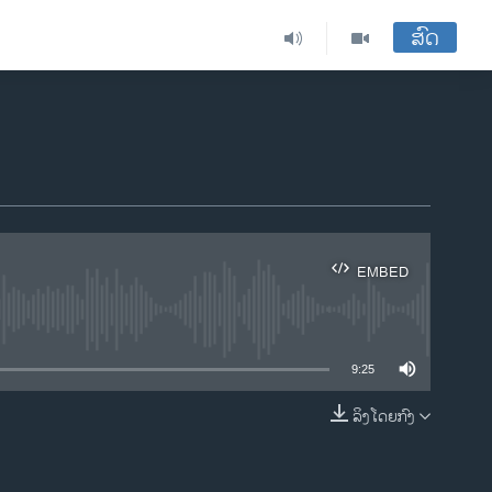
ສົດ
EMBED
ble
9:25
ລິງໂດຍກົງ
EMBED