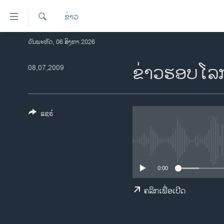
ລິ້ງ
ຂ່າວ
ສຳຫລັບ
ເຂົ້າ
ຄົ້ນຫາ
ວັນພະຫັດ, 06 ສິງຫາ 2026
ໂຮມເພຈ
ຫາ
ລາວ
ຂ່າວຮອບໂລກ
08,07,2009
ຂ້າມ
ຂ້າມ
ອາເມຣິກາ
ຂ້າມ
ການເລືອກຕັ້ງ ປະທານາທີບໍດີ ສະຫະລັດ
ໄປ
2024
ແຊຣ໌
ຫາ
ຂ່າວ​ຈີນ
ຊອກ
ຄົ້ນ
ໂລກ
ເອເຊຍ
0:00
ອິດສະຫຼະພາບດ້ານການຂ່າວ
ຄລິກເພື່ອເປີດ
ຊີວິດຊາວລາວ
ຊຸມຊົນຊາວລາວ