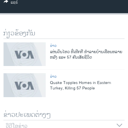
ແຊຣ໌
ວິທະຍາສາດ-ເທັກໂນໂລຈີ
ທຸລະກິດ
ພາສາອັງກິດ
ກ່ຽວຂ້ອງກັນ
ວີດີໂອ
ສຽງ
ຂ່າວ
ແຜ່ນດິນໄຫວ ທີ່ເທີກກີ ທຳລາຍບ້ານເຮືອນຫລາຍ
ລາຍການກະຈາຍສຽງ
ຫລັງ ແລະ 57 ຄົນເສັຍຊີວິດ
ຕິດຕາມພວກເຮົາ ທີ່
ລາຍງານ
ຂ່າວ
Quake Topples Homes in Eastern
ພາສາຕ່າງໆ
Turkey, Killing 57 People
ຂ່າວປະເພດຕ່າງໆ
ວີດີໂອຂ່າວ