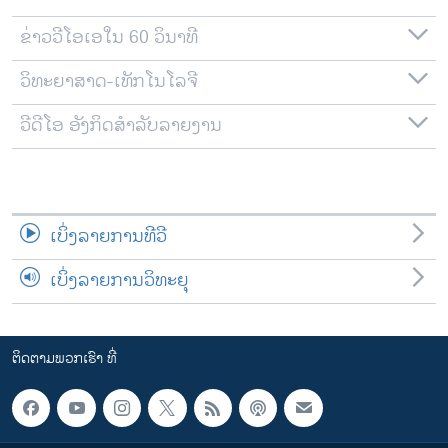
ຂ່າວວີໂອເອໃນ 60 ວິນາທີ
ວິທະຍາສາດ-ເທັກໂນໂລຈີ
ວີດີໂອ ອັງກິດສຳລັບລາຍງານ
ເບິ່ງລາຍການທີວີ
ເບິ່ງລາຍການວິທະຍຸ
ຕິດຕາມພວກເຮົາ ທີ່