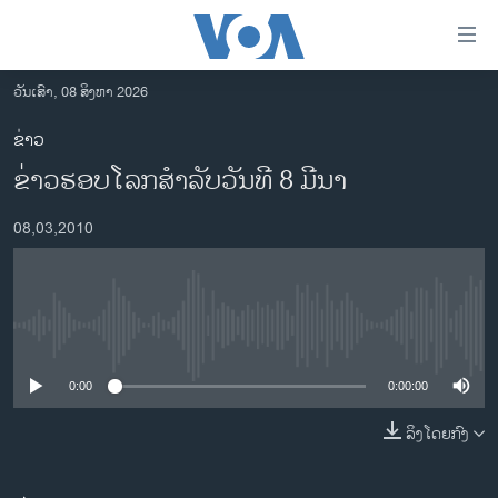
ລິ້ງ
ສຳຫລັບ
ເຂົ້າ
ວັນເສົາ, 08 ສິງຫາ 2026
ຫາ
ໂຮມເພຈ
ຂ່າວ
ຂ້າມ
ລາວ
ຂ່າວຮອບໂລກສຳລັບວັນທີ 8 ມີນາ
ຂ້າມ
ອາເມຣິກາ
ຂ້າມ
08,03,2010
ໄປ
ການເລືອກຕັ້ງ ປະທານາທີບໍດີ ສະຫະລັດ 2024
ຫາ
ຂ່າວ​ຈີນ
ຊອກ
ຄົ້ນ
ໂລກ
No media source currently available
ເອເຊຍ
0:00
0:00:00
ອິດສະຫຼະພາບດ້ານການຂ່າວ
ຊີວິດຊາວລາວ
ລິງໂດຍກົງ
ຊຸມຊົນຊາວລາວ