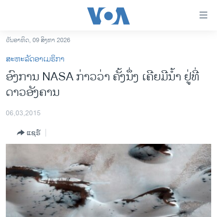
ລິ້ງ
ສຳຫລັບ
ເຂົ້າ
ວັນອາທິດ, 09 ສິງຫາ 2026
ຫາ
ໂຮມເພຈ
ສະຫະລັດອາເມຣິກາ
ຂ້າມ
ລາວ
ອົງການ NASA ກ່າວ​ວ່າ ​ຄັ້ງນຶ່ງ ​ເຄີຍມີນ້ຳ ຢູ່​ທີ່​
ຂ້າມ
ອາເມຣິກາ
ດາວ​ອັງຄານ
ຂ້າມ
ໄປ
ການເລືອກຕັ້ງ ປະທານາທີບໍດີ ສະຫະລັດ 2024
ຫາ
06,03,2015
ຂ່າວ​ຈີນ
ຊອກ
ແຊຣ໌
ຄົ້ນ
ໂລກ
ເອເຊຍ
ອິດສະຫຼະພາບດ້ານການຂ່າວ
ຊີວິດຊາວລາວ
ຊຸມຊົນຊາວລາວ