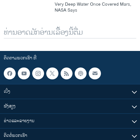
Very Deep Water Once Covered Mars,
NASA Says
ທ່ານອາດມັກອ່ານເລື້ອງນີ້ຕື່ມ
ຕິດຕາມພວກເຮົາ ທີ່
ເບິ່ງ
ຟັງສຽງ
ຂ່າວແລະລາຍງານ
ຕິດຕໍ່ພວກເຮົາ