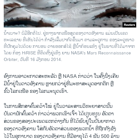
ວິທະຍາສາດ-ເທັກໂນໂລຈີ
ທຸລະກິດ
ພາສາອັງກິດ
ນ້ຳເບາະ? ບໍ່ມີອີກຕໍ່ໄປ. ຢູ່ທາງພາກເໜືອສຸດຂອງດາວອັງຄານ ແມ່ນເປັນເຂດ
ວີດີໂອ
ທະເລຊາຍ ທີ່ເຫັນໄດ້ວ່າ ກຳລັງເລີ້ມປາກົດຂຶ້ນມາ ຕາມລະດູການ ຂອງລະດູໜາວ
ທີ່ປົກຄຸມໄປດ້ວຍ ກາບອນ ດາຍອອກສ໌ໄຊ້ ຫຼືນ້ຳກ້ອນແຫ້ງ ຢູ່ໃນພາບທີ່ໄດ້ມາຈາກ
ສຽງ
ໂດຍ ກ້ອງ HiRISE ທີ່ຕິດຕັ້ງຢູ່ເທິງ ຍານ NASA's Mars Reconnaissance
Orbiter, ວັນທີ 16 ມັງກອນ 2014.
ລາຍການກະຈາຍສຽງ
ຕິດຕາມພວກເຮົາ ທີ່
ລາຍງານ
ອົງການ​ອາ​ວະ​ກາດ​ສະຫະ​ລັດ ຫຼື NASA ກ່າວ​ວ່າ ​ໃນຄັ້ງນຶ່ງ​ເຄີຍ
​ມີນ້ຳຢູ່​ໃນ​ດາວ​ອັງຄານ ຫຼາຍກວ່າຢູ່​ທີ່​ມະຫາສະມຸດອາກຕິກ ຫຼື
ຂົ້ວ​ໂ​ລກເໜືອ ຂອງໂລກມະນຸດເຮົາ.
ພາສາຕ່າງໆ
​ໃນ​ການ​ສຶກສາຄົ້ນຄວ້າໃໝ່ ຢູ່​ໃນ​ວາລະສານວິທະຍາສາດນັ້ນ
ບັນດານັກຄົ້ນຄວ້າ ກ່າວ​ວ່າ​ພວກ​ເຂົາ​ເຈົ້າ ​ໄດ້​ປຽບທຽບ ອັດຕາ
ສ່ວນ​ຂອງສອງ​ປະ​ເພດ​ແຕກ​ຕ່າງ​ກັນ ທີ່ໄດ້ພົບຢູ່​ໃນ​ບັນຍາກາດ
​ຂອງ​ດາວ​ອັງຄານ ​ໃສ່​ກັບ​ອັດຕາ​ສ່ວນ​ຂອງພວກ​ນ້ຳ ທີ່​ຖືກ​ກັງຂັງ
ໄວ້​ໃນອຸ​ກາ​ບາດ​ ຂອງ​ດາວ​ອັງຄານ ທີ່​ມີ​ອາຍຸ​ໄດ້ 4 ພັນ 500 ​ລ້ານ