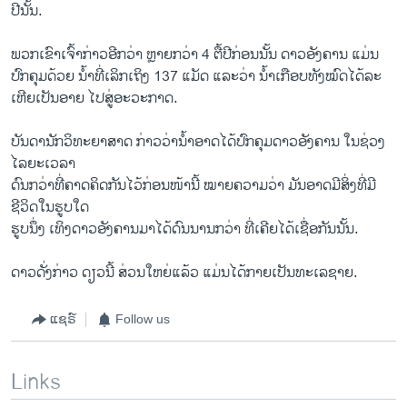
ປີນັ້ນ.
ພວກ​ເຂົາ​ເຈົ້າກ່າວ​ອີກ​ວ່າ ຫຼາຍກວ່າ 4 ຕື້​ປີ​ກ່ອນ​ນັ້ນ ດາວ​ອັງຄານ ​ແມ່ນ​
ປົກ​ຄຸມ​ດ້ວຍ ນ້ຳທີ່​ເລິກ​ເຖິງ 137 ​ແມັດ ​ແລະ​ວ່າ ​ນ້ຳເກືອບ​ທັງໝົດ​ໄດ້ລະ
ເຫີຍເປັນ​ອາຍ ​ໄປສູ່​ອະ​ວະ​ກາດ.
ບັນດາ​ນັກວິທະຍາສາດ ກ່າວ​ວ່າ​ນ້ຳອາດໄດ້​ປົກ​ຄຸມ​ດາວ​ອັງຄານ ​ໃນ​ຊ່ວງ
ໄລຍະ​ເວລາ
ດົນກວ່າທີ່​ຄາດ​ຄິດກັນ​ໄວ້​ກ່ອນ​ໜ້າ​ນີ້ ໝາຍ​ຄວາມ​ວ່າ ມັນ​ອາດມີ​ສິ່ງ​ທີ່​ມີ​
ຊີວິດ​ໃນຮູບ​ໃດ​
ຮູບ​ນຶ່ງ ເທິງ​ດາວ​ອັງຄານມາ​ໄດ້​ດົນນານກວ່າ ທີ່ເຄີຍໄດ້​ເຊື່ອ​ກັນນັ້ນ.
ດາວ​ດັ່ງ​ກ່າວ ດຽວ​ນີ້ ສ່ວນ​ໃຫຍ່​ແລ້ວ ແມ່ນໄດ້ກາຍ​ເປັນ​ທະ​ເລ​ຊາຍ.
ແຊຣ໌
Follow us
Links