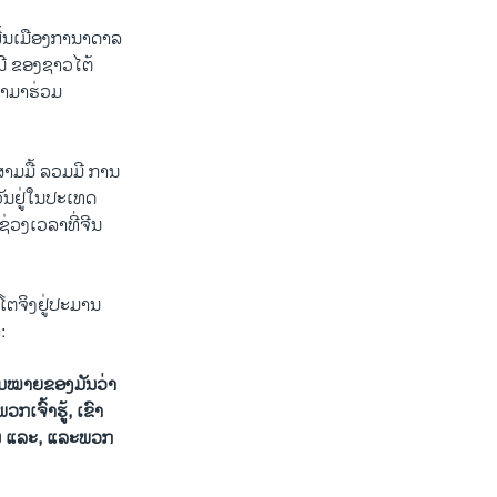
ພື້ນເມືອງການາດາລ
ນີ ຂອງຊາວໄຕ້
ົ້າມາຮ່ວມ
ລາສາມມື້ ລວມມີ ການ
ັນຢູ່ໃນປະເທດ
່ວງເວລາທີ່ຈີນ
ນໂຕຈິງຢູ່ປະມານ
:
ວາມໝາຍຂອງມັນວ່າ
ກເຈົ້າຮູ້, ເຂົາ
ເປັນ ແລະ, ແລະພວກ