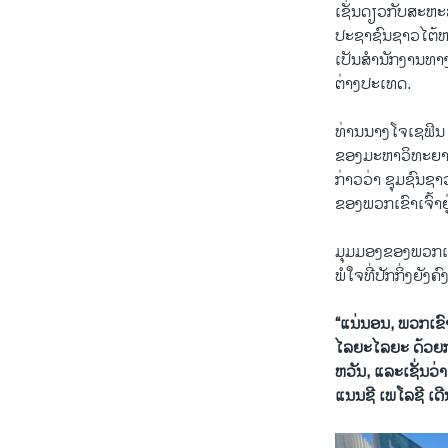
ເຊັ່ນດຽວກັບສະຫະ
ປະຊາຊົນຊາວໄຕ້ຫວັ
ເປັນສໍານັກງານທາ
ຕ່າງປະເທດ.
ທ່ານນາງໂຈເຊຟິນ
ຂອງມະຫາວິທະຍາໄ
ກ່າວວ່າ ຊຸມຊົນຊາວ
ຂອງພວກເຂົາເຈົ້າ
ມຸມມອງຂອງພວກເຂົ
ພໍໃຈທີ່ປັກກິ່ງຍັງ
“ແນ່ນອນ, ພວກເຂົາ
ໄລຍະໄລຍະ ດ້ວຍກາ
ຫວັນ, ແລະເຊັ່ນວ່
ແນນຊີ ເພໂລຊີ ເດ