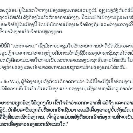
ງລະດູຮ້ອນ ຢູ່ໃນເຂດ​ໃຈ​ກາງເມືອງຂອງນະຄອນເວນຄູເວີ, ສຽງເພງວົງດົນຕຣີ
ວໄຕ້ຫວັນ ດັງກ້ອງໄປທົ່ວຕຶກອາຄານຕ່າງໆ. ນີ້ແມ່ນພິທີເປີດງານບຸນປະເພ
ານປະຈໍາປີຢູ່ໃນເມືອງນີ້ ໂດຍມີນັກການເມືອງປະຈໍາທ້ອງຖິ່ນ ແລະຕ່າງແຂວງເຂ
ເຂົ້າມາໃນງານເປັນຈໍານວນຫຼວງຫຼາຍ.
ີນີ້ຄື “ເອກ​ກະ​ລາດ,” ເຊິ່ງມີ​ການ​ປະ​ຊຸມ​ໃນ​ລັກ​ສະ​ນະ​ການ​ປະ​ຕິ​ບັດເປັນເວ
ຍ​ຮູບ​ເງົາ ແລະການ ສະແດງກ່ຽວກັບການດໍາລົງຊີວິດຂອງປະຊາຊົນຊາວໄຕ້ຫວ
ຫຍັງຄື​ຄວາມ​ໝາຍໃນ​ການເປັນ​ເອກ​ກະ​ລາດຂອງປະຊາຊົນຊາວໄຕ້ຫວັນ ໃນຊ
ູ່ຢ່າງ​ຮ້າຍ​ແຮງ ແລະ​ເອົາ​ມາດ​ຕະ​ການ​ແບບ​ຮຸກ​ຮານ​ຂ້າມຊ່ອງແຄບໄຕ້ຫວັນ.
rlie Wu), ຜູ້ຈັດງານບຸນດັ່ງກ່າວໄດ້ຄາດການວ່າ ໃນປີນີ້ຈະມີຜູ້ເຂົ້າຮ່ວມງາ
ຍໃຫ້ຄວາມສົນໃຈເປັນພິເສດໃນຮູບແບບຂອງງານ, ເຊິ່ງທ່ານຊາລີ ຫວູ ກ່າວວ່າ
ະຍາຍາມຮຽກຮ້ອງໃຫ້ທຸກໆຄົນ ເຂົ້າໃຈຄໍາວ່າເອກ
​ກະ​ລາດທີ່ ແທ້ຈິງ ແລະຄ
້ບໍ, ນັກສິນລະປິນທຸກຄົນທີ່ພວກເຮົາເຊີນມາ ລວມມີເລື້ອງລາວຢູ່ນັ້ນທັງໝົດ. ພວ
ຄືສິ່ງທີ່ພວກເຂົາຕ້ອງການ, ເຈົ້າຮູ້ວ່າແມ່ນຫຍັງທີ່ພວກເຮົາຕ້ອງ ການທີ່ຈະ
ຈະບອກເລື້ອງລາວຂອງພວກເຂົາແນວໃດ.”