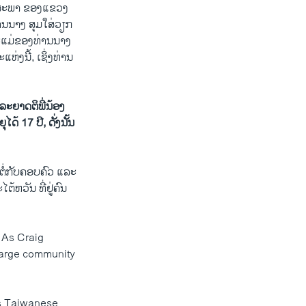
ິກສະພາ ຂອງແຂວງ
ານນາງ ສຸມໃສ່ວຽກ
ລະແມ່ຂອງທ່ານນາງ
່ງນີ້, ເຊິ່ງທ່ານ
ລະຍາດຕິພີ່ນ້ອງ
ດ້ 17 ປີ, ດັ່ງນັ້ນ
ດຕໍ່ກັບຄອບຄົວ ແລະ
ຕ້ຫວັນ ທີ່ຢູ່ຄົນ
 As Craig
large community
us Taiwanese