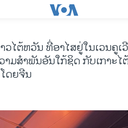
າວໄຕ້ຫວັນ ທີ່ອາໄສຢູ່ໃນເວນຄູເວີ
າມສໍາພັນອັນໃກ້ຊິດ ກັບເກາະໄຕ້ຫ
ູ່ໂດຍຈີນ