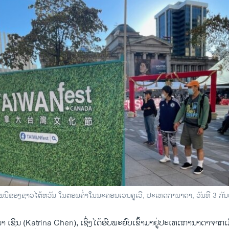
ພນີຂອງຊາວໄຕ້ຫວັນ ໃນຕອນຄໍ່າໃນນະຄອນເວນຄູເວີ, ປະເທດການາດາ, ວັນທີ 3 ກັ
າ ເຊິນ (Katrina Chen), ເຊິ່ງໄດ້ອົບພະຍົບເຂົ້າມາຢູ່ປະເທດການາດາຈາກເ