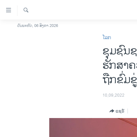
ລິ້ງ
ສຳຫລັບ
ເຂົ້າ
ຄົ້ນຫາ
ວັນພະຫັດ, 06 ສິງຫາ 2026
ໂຮມເພຈ
ຫາ
ໂລກ
ລາວ
ຂ້າມ
ຊຸມຊົນຊ
ຂ້າມ
ອາເມຣິກາ
ຂ້າມ
ການເລືອກຕັ້ງ ປະທານາທີບໍດີ ສະຫະລັດ
ຮັກສາຄວ
ໄປ
2024
ຫາ
ຖືກຂົ່ມຂ
ຂ່າວ​ຈີນ
ຊອກ
ຄົ້ນ
ໂລກ
10,09,2022
ເອເຊຍ
ອິດສະຫຼະພາບດ້ານການຂ່າວ
ແຊຣ໌
ຊີວິດຊາວລາວ
ຊຸມຊົນຊາວລາວ