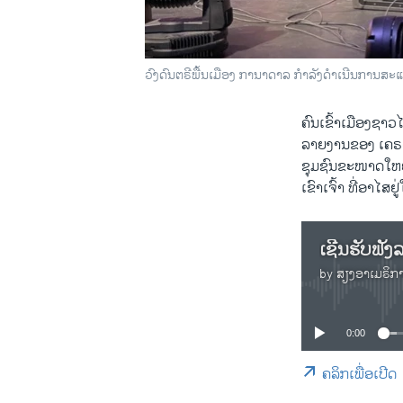
ວົງດົນຕຣີພື້ນເມືອງ ການາດາລ ກໍາລັງດໍາເນີນການສະ
ຄົນ​ເຂົ້າ​ເມືອງຊ
ລາຍງານຂອງ ເຄຣດຈ
ຊຸມຊົນຂະໜາດໃຫຍ່
ເຂົາເຈົ້າ ທີ່ອາໄ
by
ສຽງອາເມຣິກ
0:00
ຄລິກເພື່ອເປີດ