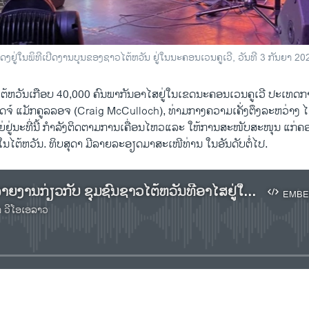
ແດງຢູ່ໃນພິທີເປີດງານບຸນຂອງຊາວໄຕ້ຫວັນ ຢູ່ໃນນະຄອນເວນຄູເວີ, ວັນທີ 3 ກັນຍາ 20
າວໄຕ້ຫວັນເກືອບ 40,000 ຄົນພາກັນອາໄສຢູ່​ໃນ​ເຂດນະຄອນເວນຄູເວີ ປະເທດການາດ
໌ ແມັກຄູລລອຈ (Craig McCulloch), ທ່າມກາງຄວາມເຄັ່ງຕຶງລະຫວ່າງ ໄ
ຢູ່ນະທີ່ນີ້ ກໍາລັງຕິດຕາມການເຄື່ອນໄຫວແລະ ໃຫ້ການສະໜັບສະໜຸນ ແກ
ສຢູ່ໃນໄຕ້ຫວັນ. ທິບສຸດາ ມີລາຍລະອຽດມາສະເໜີທ່ານ ໃນອັນດັບຕໍ່ໄປ.
ເຊີນຮັບຟັງລາຍງານກ່ຽວກັບ ຊຸມຊົນຊາວໄຕ້ຫວັນທີ່ອາໄສຢູ່ໃນນະຄອນເວນຄູເວີ
EMBE
າ ວີໂອເອລາວ
No media source currently available
EMBED