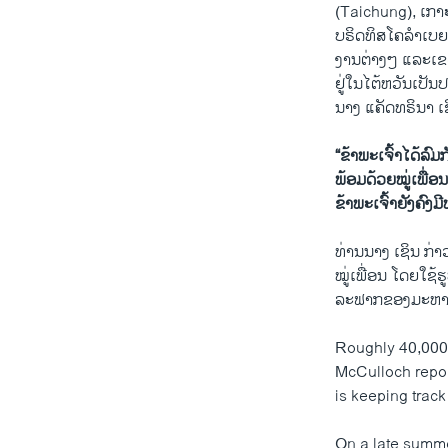
(Taichung), ເກາ
ບຣິດທິສໂຄລໍາເບຍ
ງານຕ່າງໆ ແລະເຂດ
ຢູ່ໃນໄຕ້ຫວັນເປັນ
ນາງ ແຄັດທຣິນາ ເຊ
“ຂ້າພະເຈົ້າໄດ້ລົ
ພ້ອມດ້ວຍໝູ່ເພື່ອນຢ
ຂ້າພະເຈົ້າຍັງຄົງມີ
ທ່ານນາງ ເຊິນ ກ່າ
ໝູ່ເພື່ອນ ໂດຍໃຊ້ຮ
ລະຟາກຂອງມະຫາສະ
Roughly 40,000
McCulloch repo
is keeping track
On a late summ