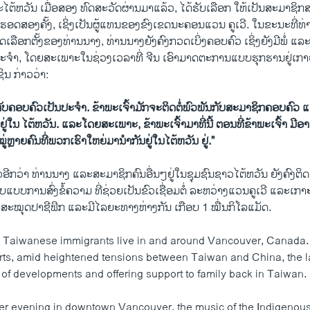
ະໄຕ້ຫວັນ ເມື່ອສອງ ທົດສະວັດຜ່ານມາແລ້ວ, ໄດ້ຮັບເລືອກ ໃຫ້ເປັນສະມາຊ
ຮອດສອງຄັ້ງ, ເຊິ່ງເປັນຜູ້ແທນຂອງຂົງເຂດນະຄອນແວນ ຄູເວີ. ໃນຂະນະທີ່ທ່
ເລືອກຕັ້ງຂອງທ່ານນາງ, ທ່ານນາງຍັງຄົງກວດເບິ່ງຄອບຄົວ ເຊິ່ງຍັງມີພໍ່ ແ
ປະຈໍາ, ໂດຍສະເພາະໃນຊ່ວງເວລາທີ່ ຈີນ ເອົາມາດ​ຕະການ​ແບບຮຸກຮານຢູ່ເກາະແຫ
ິນ ກ່າວວ່າ:
ມກັບຄອບຄົວເປັນປະ
​ຈຳ. ຂ້າພະເຈົ້າມັກຈະຕິດຕໍ່ພົວພັນກັບສະມາຊິກຄອບຄົວ ແ
ູ່ໃນ ໄຕ້ຫວັນ. ແລະໂດຍສະເພາະ, ຂ້າພະເຈົ້າມາທີ່ນີ້ ຕອນທີ່ຂ້າພະເຈົ້າ ມີອາຍຸໄ
ໝູ່ຫຼາຍຄົນທີ່ພວກເຮົາໃຫຍ່ມານໍາກັນຢູ່ໃນໄຕ້ຫວັນ ຢູ່.”
ວອີກວ່າ ທ່ານນາງ ແລະສະມາຊິກຄົນອື່ນໆຢູ່ໃນຊຸມຊົນຊາວໄຕ້ຫວັນ ຍັງຄົງຕິ
ູບແບບການສົ່ງຂໍ້ຄວາມ ທີ່ຊ່ວຍເປັນຂົວເຊື່ອມຕໍ່ ລະຫວ່າງແວນຄູເວີ ແລະເກາະໄ
ໝຸດປາຊີຟິກ ແລະມີໄລຍະທາງຫ່າງກັນ ເກືອບ 1 ໝື່ນກິໂລແມັດ.
 Taiwanese immigrants live in and around Vancouver, Canada.
rts, amid heightened tensions between Taiwan and China, the 
 of developments and offering support to family back in Taiwan.
er evening in downtown Vancouver, the music of the Indigeno