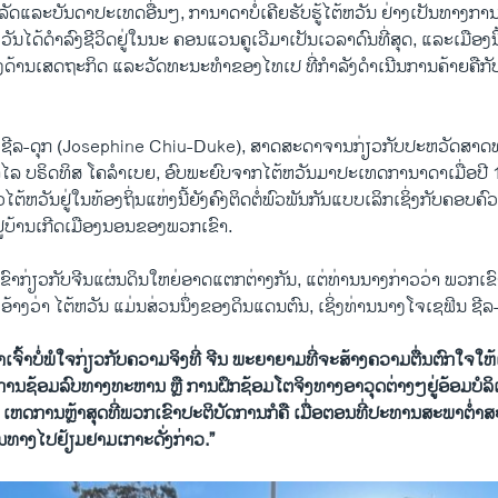
ລັດແລະບັນດາປະເທດອື່ນໆ, ການາດາບໍ່ເຄີຍຮັບຮູ້ໄຕ້ຫວັນ ຢ່າງເປັນທາງການ
ນໄດ້ດໍາລົງຊີວິດຢູ່ໃນນະ ຄອນແວນຄູເວີມາເປັນເວລາດົນທີ່ສຸດ, ແລະເມືອງນ
ງດ້ານເສດຖະກິດ ແລະວັດທະນະທໍາຂອງໄທເປ ທີ່ກໍາລັງດໍາເນີນການຄ້າຍຄືກ
 ຊີລ-ດຸກ (Josephine Chiu-Duke), ສາດສະດາຈານກ່ຽວກັບປະຫວັດສາດທ
ລ ບຣິດທິສ ໂຄລໍາເບຍ, ອົບພະຍົບຈາກໄຕ້ຫວັນມາປະເທດການາດາເມື່ອປີ 
ໄຕ້ຫວັນຢູ່ໃນທ້ອງຖິ່ນແຫ່ງນີ້ຍັງຄົງຕິດຕໍ່ພົວພັນກັນແບບເລິກເຊິ່ງກັບຄອບຄົ
ຢູ່ບ້ານເກີດເມືອງນອນຂອງພວກເຂົາ.
າກ່ຽວກັບຈີນແຜ່ນດິນໃຫຍ່ອາດແຕກຕ່າງກັນ, ແຕ່ທ່ານນາງກ່າວວ່າ ພວກເຂົາ
ຄົງອ້າງວ່າ ໄຕ້ຫວັນ ແມ່ນສ່ວນນຶ່ງຂອງດິນແດນຕົນ, ເຊິ່ງທ່ານນາງໂຈເຊຟິນ ຊີລ-
ເຈົ້າບໍ່ພໍໃຈກ່ຽວກັບຄວາມຈິງທີ່ ຈີນ ພະຍາຍາມທີ່ຈະສ້າງ
​ຄວາມ​ຕື່ນ​ຕົກ​ໃຈ​ໃຫ
ນຊ້ອມລົບທາງທະຫານ ຫຼື ການຝຶກຊ້ອມໂຕຈິງທາງອາວຸດຕ່າງໆຢູ່ອ້ອມບໍລ
າ ເຫດການຫຼ້າສຸດທີ່ພວກເຂົາປະຕິບັດການກໍຄື ເມື່ອຕອນທີ່ປະທານສະພາຕໍ່າ
ີນທາງໄປຢ້ຽມຢາມເກາະດັ່ງກ່າວ.”