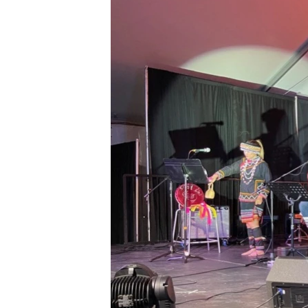
ວິທະຍາສາດ-ເທັກໂນໂລຈີ
ທຸລະກິດ
ພາສາອັງກິດ
ວີດີໂອ
ສຽງ
ລາຍການກະຈາຍສຽງ
ລາຍງານ