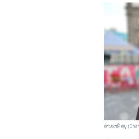
ທ່ານຊາລີ ຫວູ (Char