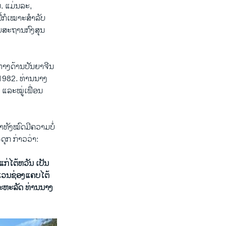
. ແມ່ນລະ,
ີ້ກໍເໝາະສໍາລັບ
ັບສະຖານກົງສຸນ
າງດ້ານປັນຍາຈີນ
1982. ທ່ານນາງ
ວ ແລະໝູ່ເພື່ອນ
ທັງໝົດມີຄວາມບໍ່
ດຸກ ກ່າວວ່າ:
້​ແກ່ໄຕ້ຫວັນ ເປັນ
ິເວນຊ່ອງແຄບໄຕ້
ສະຫະລັດ ທ່ານນາງ