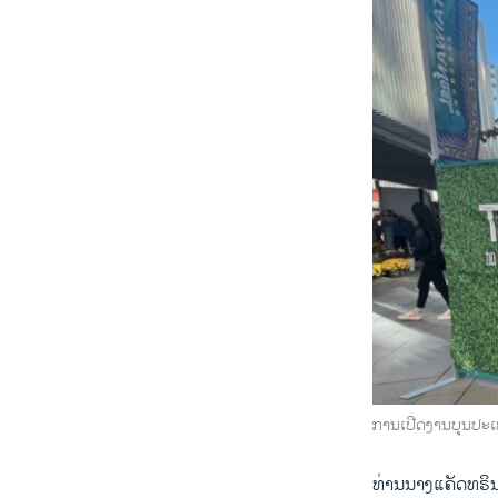
ການເປີດງານບຸນປະເ
ທ່ານນາງແຄັດທຣິນ