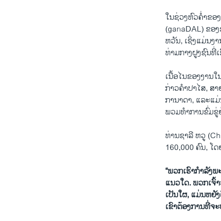
ໃນຊ່ວງຫົວຄໍ່າຂອ
(ganaDAL) ຂອງຊາ
ຫວັນ, ເຊິ່ງແມ່ນງ
ທ່າມກາງຝູງຊົນທີ່
​ເນື້ອ​ໄນຂອງງານໃນປ
ກ່າວຄໍາປາໄສ, ສາ
ການາດາ, ແລະແມ່ນ
ພວມ​ທຳ​ການ​ຂົ່ມ​ຂ
ທ່ານຊາລີ ຫວູ (Cha
160,000 ຄົນ, ໂດ
“ພວກເຮົາກໍາລັງພ
ແນວໃດ. ພວກເຈົ້າຮູ
ເປັນໃຜ, ແມ່ນຫຍັງ
ເຂົາຕ້ອງການທີ່