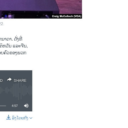
22.
າ. ​ດັ່ງ​ທີ່
ຕ້ຫວັນ ແລະຈີນ,
່ຄອບຄົວຂອງພວກ
D
SHARE
4:57
ລິງໂດຍກົງ
SHARE