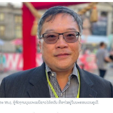
lie Wu), ຜູ້ຈັດງານບຸນປະເພນີຊາວໄຕ້ຫວັນ ທີ່ອາໄສຢູ່ໃນນະຄອນເວນຄູເວີ.