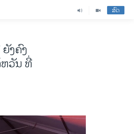
ສົດ
 ຍັງຄົງ
ວັນ ທີ່