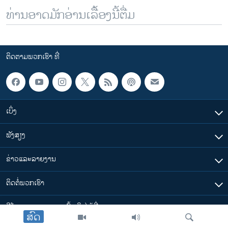
ທ່ານອາດມັກອ່ານເລື້ອງນີ້ຕື່ມ
ຕິດຕາມພວກເຮົາ ທີ່
ເບິ່ງ
ຟັງສຽງ
ຂ່າວແລະລາຍງານ
ຕິດຕໍ່ພວກເຮົາ
ວີໂອເອລາວ ສາມາດ ເຂົ້າເຖິງໄດ້ທີ່
ສົດ