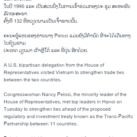
​ໃນ​ປີ 1995 ​ແລະ ​ເປັນ​ສ່ວນ​ນຶ່ງ​ໃນການເຂົ້າຮ່ວມກອງປະ ຊຸມ ສະຫະພັນ
ລັດຖະສະພາ
ຄັ້ງທີ 132 ທີ່ຫວຽດນາມເປັນເຈົ້າພາບນັ້ນ.
ຄະນະ​ຜູ້​ແທນ​ຂອງທ່ານ​ນາງ Pelosi ​ແມ່ນ​ຍັງ​ມີ​ກຳນົດ​ ທີ່​ຈະໄດ້ເດີນທາງ​
ໄປ​ຢ້ຽມຢາມ
ປະ​ເທດ ມຽນມາ ​ເກົາຫຼີ​ໃຕ້ ​ແລະ ຍີ່ປຸ່ນ ອີກ​ດ້ວຍ.
A U.S. bipartisan delegation from the House of
Representatives visited Vietnam to strengthen trade ties
between the two countries.
Congresswoman Nancy Pelosi, the minority leader of the
House of Representatives, met top leaders in Hanoi on
Tuesday to strengthen ties ahead of the proposed
regulatory and investment treaty known as the Trans-Pacific
Partnership between 11 countries.