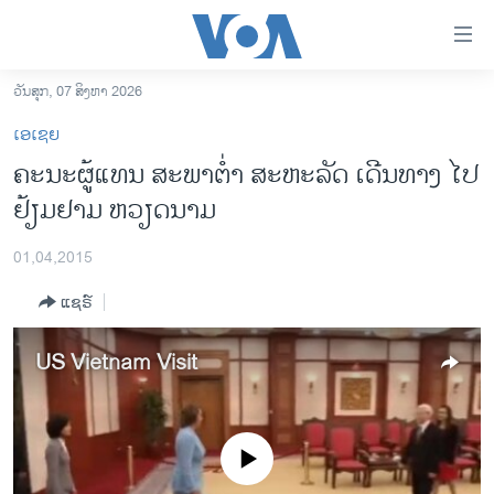
ລິ້ງ
ສຳຫລັບ
ເຂົ້າ
ວັນສຸກ, 07 ສິງຫາ 2026
ຫາ
ໂຮມເພຈ
ເອເຊຍ
ຂ້າມ
ລາວ
ຄະນະ​ຜູ້​ແທນ​ ສະພາ​ຕ່ຳ​ ສະຫະລັດ ເດີນທາງ ໄປ
ຂ້າມ
ອາເມຣິກາ
ຢ້ຽມຢາມ ຫວຽດນາມ
ຂ້າມ
ໄປ
ການເລືອກຕັ້ງ ປະທານາທີບໍດີ ສະຫະລັດ 2024
ຫາ
01,04,2015
ຂ່າວ​ຈີນ
ຊອກ
ແຊຣ໌
ຄົ້ນ
ໂລກ
ເອເຊຍ
US Vietnam Visit
ອິດສະຫຼະພາບດ້ານການຂ່າວ
ຊີວິດຊາວລາວ
No media source currently available
ຊຸມຊົນຊາວລາວ