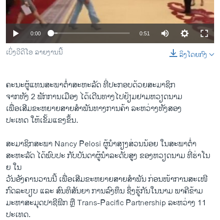
ວິທະຍາສາດ-ເທັກໂນໂລຈີ
ທຸລະກິດ
0:00
0:51
ພາສາອັງກິດ
ເບິ່ງວີດີໂອ ລາຍງານນີ້
ລິງໂດຍກົງ
ວີດີໂອ
ສຽງ
ຄະນະ​ຜູ້​ແທນ​ສະພາ​ຕ່ຳ​ສະຫະລັດ ທີ່​ປະກອບ​ດ້ວຍ​ສະມາຊິກ​
ຈາກທັງ 2 ພັກ​ການ​ເມືອງ ​ໄດ້​ເດີນທາງ​ໄປ​ຢ້ຽມຢາມ​ຫວຽດນາມ
ລາຍການກະຈາຍສຽງ
ຕິດຕາມພວກເຮົາ ທີ່
​ເພື່ອ​ເສີມ​ຂະຫຍາຍ​ສາຍສຳພັນ​ທາງ​ການ​ຄ້າ​ ລະຫວ່າງ​ທັງ​ສອງ​
ລາຍງານ
ປະ​ເທດ ​ໃຫ້​ເຂັ້ມ​ແຂງຂຶ້ນ.
ສະມາຊິກ​ສະພາ Nancy Pelosi ຜູ້​ນໍາ​ສຽງ​ສ່ວນ​ນ້​ອຍ​ ໃນ​ສະພາຕ່ຳ
ພາສາຕ່າງໆ
ສະຫະລັດ ​ໄດ້​ພົບປະ ​ກັບບັນດາ​ຜູ້ນຳ​ລະດັບ​ສູງ​ ຂອງ​ຫວຽດນາມ ທີ່​ຮ່າ​ໂນ​
ຍ ​ໃນ​
ວັນ​ອັງຄານ​ວານ​ນີ້ ​ເພື່ອ​ເສີມ​ຂະຫຍາຍສາຍ​ສຳພັນ ກ່ອນ​ໜ້າການ​ສະເໜີ
ກົດ​ລະບຽບ ​ແລະ ສົນທິສັນຍາ ການ​ລົງທຶນ​ ​ຊຶ່ງ​ຮູ້ກັນໃນນາມ ພາຄີ​ຂ້າມ​
ມະຫາ​ສະມຸດ​ປາຊີ​ຟິກ ຫຼື Trans-Pacific Partnership ລະຫວ່າງ 11
ປະ​ເທດ.