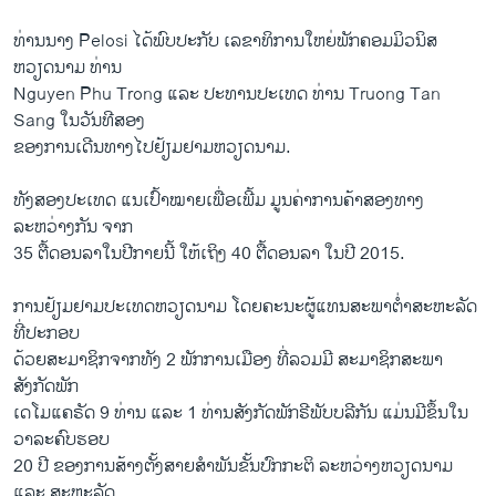
ທ່ານ​ນາງ Pelosi ​ໄດ້​ພົບ​ປະ​ກັບ ​ເລຂາ​ທິການ​ໃຫຍ່​ພັກ​ຄອມ​ມິ​ວນິສ
ຫວຽດນາມ ທ່ານ
Nguyen Phu Trong ​ແລະ ປ​ະທານ​ປະ​ເທດ ທ່ານ Truong Tan
Sang ​ໃນ​ວັນ​ທີ​ສອງ
​ຂອງ​ການ​ເດີນທາງ​ໄປ​ຢ້ຽມຢາມ​ຫວຽດນາມ.
ທັງ​ສອງ​ປະ​ເທດ ​ແນ​ເປົ້າໝາຍ​ເພື່ອ​ເພີ້​ມ ມູນ​ຄ່າ​ການ​ຄ້າສອງທາງ​
ລະຫວ່າງ​ກັນ ຈາກ
35 ຕື້​ດອນ​ລາໃນ​ປີ​ກາຍ​ນີ້ ​ໃຫ້​ເຖິງ 40 ຕື້​ດອນ​ລາ ​ໃນ​ປີ 2015.
ການ​ຢ້ຽມຢາມ​ປະ​ເທດ​ຫວຽດນາມ ​ໂດຍຄະນະ​ຜູ້​ແທນ​ສະພາ​ຕ່ຳ​ສະຫະລັດ
ທີ່​ປະກອບ​
ດ້ວຍ​ສະມາຊິກ​ຈາກທັງ 2 ພັກ​ການ​ເມືອງ ທີ່​ລວມມີ ສະມາຊິກ​ສະພາ​
ສັງກັດ​ພັກ
​ເດ​ໂມ​ແຄຣັດ 9 ທ່ານ ​ແລະ 1 ທ່ານ​ສັງກັດ​ພັກຣີພັບ​ບລີ​ກັນ ​ແມ່ນ​ມີ​ຂຶ້ນ​ໃນ​
ວາລະຄົບຮອບ
20 ປີ ຂອງ​ການ​ສ້າງຕັ້ງສາຍສຳພັນຂັ້ນ​ປົກກະຕິ ລະຫວ່າງ​ຫວຽດນາມ ​
ແລະ ສະຫະລັດ