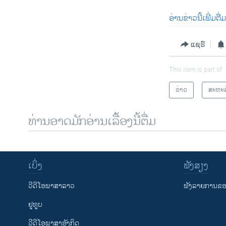
ອ່ານ​ຂ່າວ​ນີ້​ເພີ່ມຕື
ແຊຣ໌
This item is part of
ຂ່າວ
ສະຫະລ
ທ່ານອາດມັກອ່ານເລື້ອງນີ້ຕື່ມ
ເບິ່ງ
ຟັງສຽງ
ວີດີໂອພາສາລາວ
ຟັງລາຍການຂອງ
ຢູທູບ
ວີດີໂອພາສາອັງກິດ