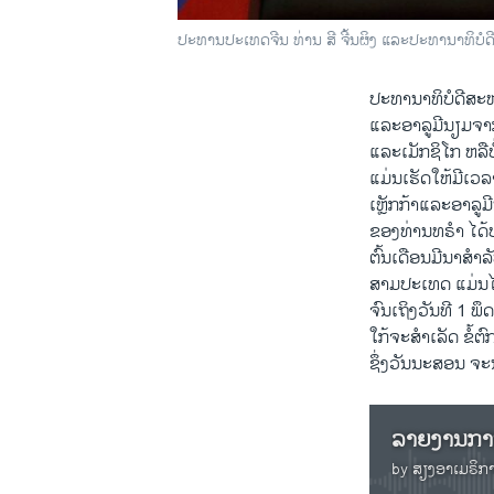
ປະທານປະເທດຈີນ ທ່ານ ສີ ຈີ້ນຜິງ ແລະປະທານາທິບໍດີ
ປະທານາທິບໍດີ​ສະຫະລັ
ແລະ​ອາ​ລູມີ​ນຽ​ມຈ
ແລະ​ເມັກ​ຊິ​ໂກ ຫລື
ແມ່ນເຮັດໃຫ້ມີ​ເວລາ
ເຫຼັກ​ກ້າ​ແລະ​ອາ​ລ
ຂອງ​ທ່ານ​ທຣຳ ​ໄດ້​ປ
ຕົ້ນເດືອນມີນາສຳລັບ
ສາມປະເທດ ແມ່ນໄດ້​
ຈົນ​ເຖິງວັນ​ທີ 1 
ໃກ້ຈະ​ສຳ​ເລັດ ​ຂໍ້
ຊຶ່ງວັນນະ​ສອນ ຈະນຳ
by
ສຽງອາເມຣິກ