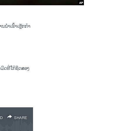
ຳ​ເຂົ້າ​ເຫຼັກ​ກ້າ​
ະ​ມິດທີ່ໃກ້ຊິດສອງ
D
SHARE