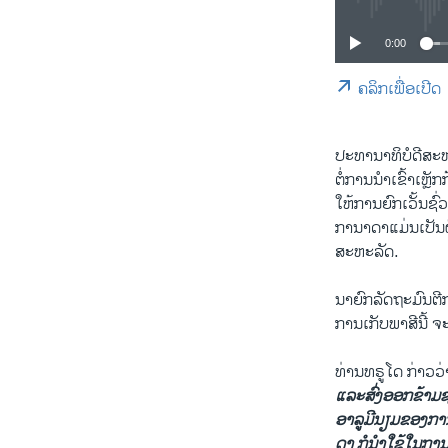
0:00
ຄລິກເພື່ອເປີດ
ປະທານາທິບໍດີ​ສະຫ
​ຕໍ່​ການ​ນຳ​ເຂົ້າ​ເຫ
ໃຫ້ການຍົກ​ເວັ້ນຊົ່
ກາ​ນາ​ດາແມ່ນ​ເປັນ​ຜ
ສະຫະລັດ.
ນາຍົກລັດຖະມົນຕີການ
ການເກັບ​ພາສີ​ນີ້ ຈ
ທ່ານ​ທຣູ​ໂດ ກ່າວ​ວ່
ແລະ​ສົ່ງອອກ​ຂ້າມ​ຊ
​ອາ​ລູມີ​ນຽ​ມຂອງກ
ດາ ​ກໍນຳໃຊ້​ໃນ​ການ