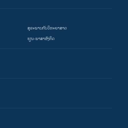
ສຸຂະພາບກັບວິທະຍາສາດ
ຮຽນ-ພາສາອັງກິດ