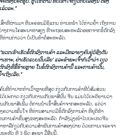
ະ​ຕ້ອງ​ປະຕິ​ຮູບ. ຜູ້​ໃດ​ກໍ​ຕາມ ທີ່​ບໍ່​ເຂົ້າ​ໃຈກ່ຽວກັບເລື່ອງນີ້ ຕ້ອງ​
ແລ້ວ​ລະ.”
ົ້າທີ່​ຜ່ານ​ມາ ​ທີ່ນະຄອນມິ​ຊິ​ແກນ ທ່ານ​ທຣຳ ​ໄດ້​ກ່າວ​ຢ້ຳ ເຖິງ​ກາ​ນ
າງ​ການໂຄສະນາຫາສຽງ ທີ່​ຈະ​ຖອນສະຫະລັດອອກ​ຈາກ​ຂໍ້​ຕົກລົງ​
ີ່ທ່ານກ່າວວ່າ ບໍ່​ເປັນທຳ​ຕໍ່​ສະຫະລັດ​.
“ພວກ​ເຮົາ​ເຮັດຂໍ້ຕົກລົງການ​ຄ້າ ​ແລະມີຫລາຍໆຄົນຢູ່​ວໍ​ຊີງ​ຕັນ ​
ທາະ, ຢ່າ​ເຮັດ​ແບບ​ນັ້ນ​ເລີຍ’ ​ແລະ​ຂ້າພະ​ເຈົ້າ​ກໍ​ເວົ້າ​ວ່າ ດຽວ​
ຕົກລົງ​ທີ່​ຂີ້ຮ້າຍ​ຫຼາຍ​ ໃນ​ຂໍ້ຕົກລົງການ​ຄ້າ​ນີ້ ​ແລະ​ການ​ຄ້າ​ນັ້ນ,
ົ້າ​ເຖິງເລີ​ຍ.”
ຄົນທີ່ກ້າປາກກ້າເວົ້າຫຼາຍທີ່ສຸດ ກ່ຽວກັບການຄ້າທີ່ບໍ່ສົມສ່ວນ
ນ​ໄດ້​ປະກາດ ​ກ່ຽວກັບການເກັບ​ພາສີນັ້ນ ຈີນ​ ແມ່ນ​ໄດ້​ປະຕິຍານ​ວ່າ
ກັບ​ພາສີ​ເພີ່ມ​ ຕໍ່​ການ​ນຳ​ເຂົ້າ​ສິ້ນ​ຄ້າຈາກ​ສະຫະລັດ. ​ແຕ່​ວ່າ​
ວາມ​ໝັ້ນ​ໃຈ ທີ່​ທ່ານ​ສາມາດມີ​ຂໍ້​ຕົກລົງ​ການຄ້າ ​ທີ່​ຍຸຕິທຳ
​ການ​ຄ້າ​ຂັ້ນ​ສູງ​ຂອງ​ສະຫະລັດ ​ ​ກຳລັງ​ມຸ່ງ​ໜ້າ​ໄປ​ປະເທດ​ຈີນ
ນທະນາ​ຫາລືກ່ຽວກັບຄວາມສຳພັນການ​ຄ້າ​ສອງ​ຝ່າຍ ດ້ວຍ​ການເຈລະຈາ​
ວັນ​ພະຫັດ​ ​ທີ 3 ພຶດ ສະພາ ມື້​ອື່ນ​ນີ້.