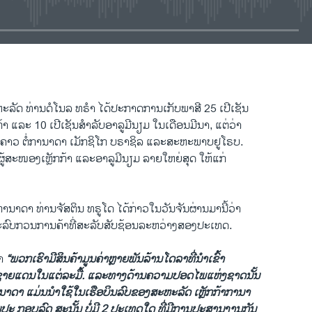
EMBED
ະລັດ ທ່ານດໍ​ໂນ​ລ ທຣຳ ໄດ້ປະກາດການ​ເກັບພາສີ 25 ​ເປີ​ເຊັນ
ຼັກ​ກ້າ ​ແລະ 10 ​ເປີ​ເຊັນສຳລັບອາລູມີນຽມ ​ໃນ​ເດືອນ​ມີນາ, ແຕ່​ວ່າ​
ວ​ຄາວ ຕໍ່​ກາ​ນາ​ດາ ເມັກ​ຊິ​ໂກ ບຣາຊິ​ລ ​ແລະສະຫະພາບຢູ​ໂຣບ.
ູ້​ສະໜອງເຫຼັກ​ກ້າ ​ແລະ​ອາ​ລູມີ​ນຽ​ມ ລາຍໃຫຍ່ສຸດ ​ໃຫ້ແກ່​
າດາ ທ່ານ​ຈັສຕິນ ທຣູ​ໂດ ​ໄດ້​ກ່າວ​ໃນ​ວັນ​ຈັນ​ຜ່ານ​ມາ​ນີ້​ວ່າ
ະ​ລົບກວນການ​ຄ້າ​ທີ່​ສະ​ລັບ​ສັບ​ຊ້ອນ​ລະຫວ່າງ​ສອງ​ປະ​ເທດ.
າ​
“ພວກ​ເຮົາ​ມີ​ສິນ​ຄ້າມູນ​ຄ່າ​ຫຼາຍພັນລ້ານໂດລາທີ່​ນຳເຂົ້າ ​
າຍ​ແດນ​ໃນ​ແຕ່​ລະ​ມື້. ​ແລະ​ທາງ​ດ້ານ​ຄວາມ​ປອດ​ໄພ​ແຫ່ງ​ຊາດນັ້ນ
ານາດາ ແມ່ນນຳໃຊ້ໃນ​ເຮືອ​ບິ​ນລົບ​ຂອງສະຫະລັດ ​ເຫຼັກ​ກ້າການາ
​ປະ ກອບ​ລົດ ສະ​ນັ້ນ ​ບໍ່​ມີ​ 2 ປະ​ເທດໃດ ທີ່ມີການ​ປະສານງານກັນ