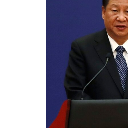
ວິທະຍາສາດ-ເທັກໂນໂລຈີ
ທຸລະກິດ
ພາສາອັງກິດ
ວີດີໂອ
ສຽງ
ລາຍການກະຈາຍສຽງ
ລາຍງານ