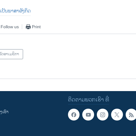
່ມ​ເປັນ​ພາສາ​ອັງກິດ
Follow us
Print
ັດອາເມຣິກາ
ຕິດຕາມພວກເຮົາ ທີ່
ເຮົາ