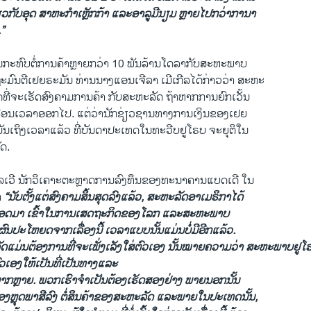
ວກັບອຸດ ສາຫະກຳເຫຼັກ​ກ້າ ​ແລະ​ອາ​ລູມີ​ນຽ​ມ ຫຼາຍໄປກວ່າ​ກາ​ນາ​
”
ົນກະທົບ​ຕໍ່ການຄ້າຫຼາຍ​ກວ່າ 10 ພັນ​ລ້ານ​ໂດ​ລາ​ກັບ​ສະຫະພາບ​
ະມົນຕີເຢຍຣະມັນ ​ທ່ານ​ນາງແອນ​ເຈີ​ລາ ​ເມີ​ເກີລໄດ້​ກ່າວ​ວ່າ ສະຫະ
ີ່​ຈະ​ເຮັດ​ສົງຄາມ​ການຄ້າ ກັບ​ສະຫະລັດ ຖ້າ​ຫາກ​ການ​ຍົກ​ເວັ້ນ
ເລື່ອນ​ເວລາອອກ​ໄປ. ​ແຕ່​ວ່າ​ນັກ​ຊ່ຽວຊານ​ທາງ​ການ​ເງິນ​ຂອງ​ເຢຍ
ມັນ​ເຖິງ​ເວລາ​ແລ້ວ ​ທີ່​ບັນດາ​ປະ​ເທດ​ໃນທະວີບຢູ​ໂຣບ ຈະ​ຍຸຕິ​ໃນ
ັດ.
າ​ລ​ເວີ ນັກວິ​ເຄາະຕະຫຼາດການລົງທຶນ​ຂອງ​ທະນາຄານ​ແບ​ດ​ເດີ ​ໃນ​
າ
“ນັບ​ຕັ້ງ​ແຕ່ສົງຄາມສິ້ນ​ສຸດ​ລົງ​ແລ້ວ, ສະຫະລັດ​ອາ​ເມຣິກາໄດ້
ມາ​ ​ເຂົ້າ​ໃນ​ການ​ເສດ​ຖະກິດ​ຂອງ​ໂລກ ​ແລະສະຫະພາບ​
​ຜົນ​ປະ​ໂຫຍ​ດຈາກ​ເລື່ອງນີ້ ​ເວລາ​ແບບ​ນັ້ນ​ແມ່ນ​ບໍ່​ມີ​ອີກ​ແລ້ວ.
ັດ​ແມ່ນຕ້ອງການ​ທີ່​ຈະ​ເພັ່ງ​ເລັງ​ໃສ່​ຕົວ​ເອງ ນັ້ນ​ໝາຍ​ຄວາມ​ວ່າ ສະຫະພາບ​ຢູ​ໂຣບ
ວ​ເອງ​ໃຫ້​ເປັນ​ທີ່​ເປັນ​ທາງແລະ​
ຍາກ​ຫຼາຍ. ພວກ​ເຮົາ​ຈຳ​ເປັນ​ຕ້ອງເຮັດສອງ​ຢ່າງ ພາຍ​ນອກ​ນັ້ນ
ອງຫຼຸດພາສີ​ລົງ ​ຕໍ່​ສິນຄ້າ​ຂອງ​ສະຫະລັດ ​ແລະ​ພາຍ​ໃນ​ປະ​ເທດນັ້ນ,