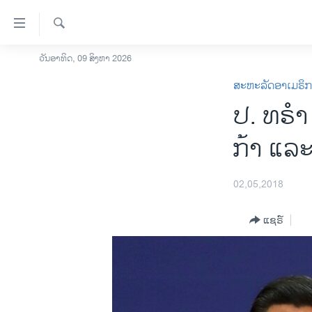
ລິ້ງ
ສຳຫລັບ
ເຂົ້າ
ຄົ້ນຫາ
ວັນອາທິດ, 09 ສິງຫາ 2026
ໂຮມເພຈ
ຫາ
ສະຫະລັດອາເມຣິ
ລາວ
ຂ້າມ
ປ. ທຣຳ ​ເ
ຂ້າມ
ອາເມຣິກາ
ຂ້າມ
ການເລືອກຕັ້ງ ປະທານາທີບໍດີ ສະຫະລັດ
ກ້າ ແລະອ
ໄປ
2024
ຫາ
ຂ່າວ​ຈີນ
ຊອກ
02,05,2018
ຄົ້ນ
ໂລກ
ແຊຣ໌
ເອເຊຍ
ອິດສະຫຼະພາບດ້ານການຂ່າວ
ຊີວິດຊາວລາວ
ຊຸມຊົນຊາວລາວ