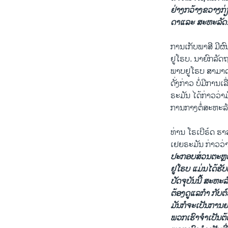
​ຢ່າງ​ກວ້າງຂວາງກ່ຽ
ດາ​ແລະ ສະຫະລັດ.
ການ​ເກັບ​ພາສີ ມີຜ
ຢູ​ໂຣບ. ​ນາຍົກລັດຖ
ພາບ​ຢູ​ໂຣບ ສາມາດ​ທ
ດັ່ງກ່າວ ບໍ່​ມີການ
ຣະມັນ ​ໄດ້​ກ່າວ​ວ່າ
​ການ​ກາງ​ຕໍ່​ສະຫະລ
ທ່ານ ​ໂຣ​ເບີຣ໌ດ ຮ
ເຢຍຣະມັນ ກ່າວ​ວ່
ປະກອບສ່ວນຕະຫຼອດ​
ຢູ​ໂຣບ​ ແມ່ນ​ໄດ້​ຮັບ
ປັດຈຸ​ບັນ​ນີ້ ສະຫະລ
ຕ້ອງ​ດູ​ແລ​ກຳ ກັບ​ຕົ
ມັນ​ກໍ​ຈະ​ເປັນການ​
ພວກ​ເຮົາຈຳ​ເປັນ​ຕ້