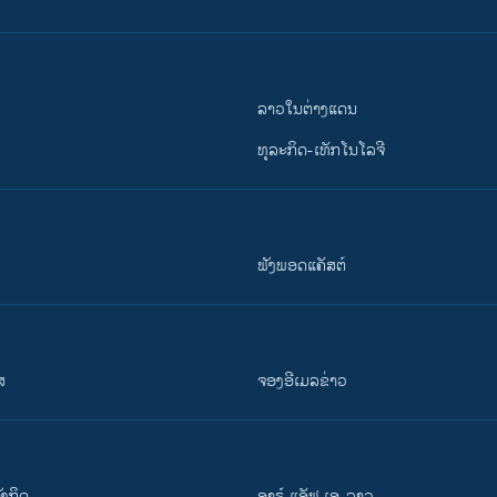
ລາວໃນຕ່າງແດນ
ທຸລະກິດ-ເທັກໂນໂລຈີ
ຟັງພອດແຄັສຕ໌
ສ
ຈອງອີເມລຂ່າວ
ັງ​ກິດ
ອາຣ໌ ແອັຟ ເອ-ລາວ