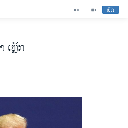
ສົດ
​ ເຫຼັກ