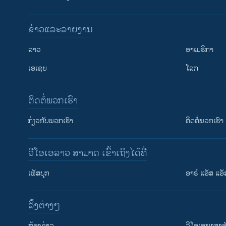
ຂ່າວແລະລາຍງານ
ລາວ
ອາເມຣິກາ
ເອເຊຍ
ໂລກ
ຕິດຕໍ່ພວກເຮົາ
ກ່ຽວກັບພວກເຮົາ
ຕິດຕໍ່ພວກເຮົາ
ວີໂອເອລາວ ສາມາດ ເຂົ້າເຖິງໄດ້ທີ່
ເຟັສບຸກ
ອາຣ໌ ແອັສ ແອັ
​ລິ້ງ​ຕ່າງໆ
ຕິດຕາມພວກເຮົາ ທີ່
​ຫ້ອງ​ຂ່າວ
ວີ​ໂອ​ເອ​ພາ​ສາ​ອ