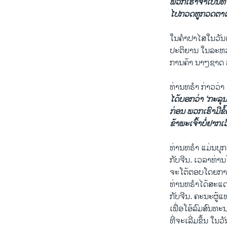
ພວກ​ເຮົາ​ຈຳ​ເປັນທີ່​ຈ
ໄປ​ກວດ​ຫູ​ກວດ​ຕາ​
​ໃນ​ຄຳປາໄສໃນ​ວັນ​ເສ
ປະຕິຍານ ໃນລະຫວ່
ການ​ຄ້າ​ ​ນາໆ​ຊາດ ທ
ທ່ານ​ທຣຳ ກ່າວ​ວ່າ
ໄດ້​ບອກວ່າ ‘ກະລຸນາ​ເ
ກ່ອນ ພວກ​ເຮົາ​ມີ​ຂໍ້​
ຂ້າພະ​ເຈົ້າ​ບໍ່​ຢາກ​ເວ
ທ່ານ​ທຣຳ ​ແມ່ນ​ບຸກ
​ກັບ​ຈີນ. ເວລາ​ທ່າ
​ຈະ​ໂຕ້​ຕອບໂດຍ​ການ​ເ
ທ່ານ​ທຣຳ​ໄດ້​ສະແດງຄ
ກັບ​ຈີນ. ຄະນະຜູ້ແທນ
​ເພື່ອ​ໂອ້​ລົມ​ສົ
ທີ່​ຈະ​ເລີ່​ມຂຶ້ນ ​ໃນ​