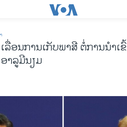
ກາ
ລື່ອນ​ການ​​ເກັບພາສີ ຕໍ່​ການ​ນຳ​ເຂົ້າ
າ​ລູມີ​ນຽ​ມ