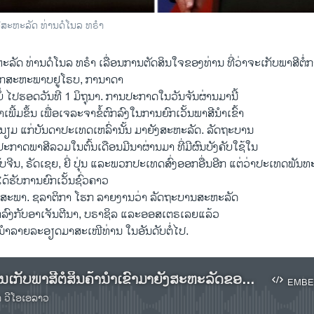
​ສະຫະລັດ ທ່ານດໍ​ໂນ​ລ ທຣຳ
ດ ທ່ານດໍ​ໂນ​ລ ທຣຳ ​ເລື່ອນ​ການ​ຕັດສິນ​ໃຈ​ຂອງ​ທ່ານ ທີ່​ວ່າ​ຈະ​ເກັບພາສີຕໍ່​ການ​ນ
າກ​ສະຫະພາບຢູ​ໂຣບ, ກາ​ນາ​ດາ ​
ບໍ່ ໄປຮອດວັນ​ທີ 1 ມິຖຸນາ. ການ​ປະກາດ​ໃນ​ວັນຈັນຜ່ານມານີ້ ​
ເພີ້ມຂຶ້ນ ເພື່ອເຈລະຈາຂໍ້​ຕົກລົງໃນການ​ຍົກ​ເວັ້ນພາສີ​ນຳ​ເຂົ້າ
ູມີ​ນຽມ ແກ່​ບັນດາ​ປະ​ເທດ​ເຫລົ່ານັ້ນ ມາ​ຍັງ​ສະຫະລັດ. ລັດຖະບານ​
ະກາດ​ພາສີ​ລວມ​ໃນ​ຕົ້ນ​ເດືອນ​ມີນາຜ່ານມາ ທີ່​ມີ​ຜົນ​ບັງຄັບ​ໃຊ້ໃນ
​ຈີນ, ຣັດ​ເຊຍ, ຍີ່ ປຸ່ນ ​ແລະ​ພວກປະເທດ​ສົ່ງ​ອອກອື່ນອີກ ​ແຕ່​ວ່າ​ປະເທດພັນທ
ຮັບ​ການ​ຍົກ​ເວັ້ນຊົ່ວ​ຄາວ
ພຶດສະພາ. ຊລາ​ຕິ​ກາ ​ໂຮ​ກ ລາຍ​ງານວ່າ ​ລັດຖະບານ​ສະຫະລັດ
​ຕົກລົງກັບ​ອາເຈັນ​ຕີ​ນາ, ບຣາຊິ​ລ ​ແລະ​ອອສ​ເຕຣ​ເລຍແລ້ວ
​ລາຍລະ​ອຽດມາສະ​ເໜີ​ທ່ານ ​ໃນ​ອັນ​ດັບ​ຕໍ່​ໄປ.
ລາຍງານການເກັບພາສີຕໍ່ສິນຄ້ານຳເຂົ້າມາຍັງສະຫະລັດຂອງສະຫະລັດ
EMBE
າ ວີໂອເອລາວ
No media source currently available