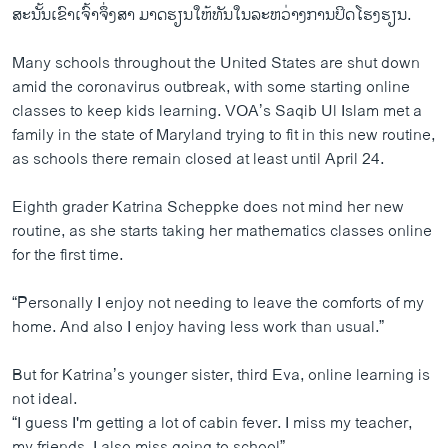
ສະນັ້ນເຂົາເຈົ້າຈຶ່ງສາ ມາດຮຽນໃຫ້ທັນໃນລະຫວ່າງການປິດໂຮງຮຽນ.
Many schools throughout the United States are shut down
amid the coronavirus outbreak, with some starting online
classes to keep kids learning. VOA’s Saqib Ul Islam met a
family in the state of Maryland trying to fit in this new routine,
as schools there remain closed at least until April 24.
Eighth grader Katrina Scheppke does not mind her new
routine, as she starts taking her mathematics classes online
for the first time.
“Personally I enjoy not needing to leave the comforts of my
home. And also I enjoy having less work than usual.”
But for Katrina’s younger sister, third Eva, online learning is
not ideal.
“I guess I'm getting a lot of cabin fever. I miss my teacher,
my friends. I also miss going to school”.