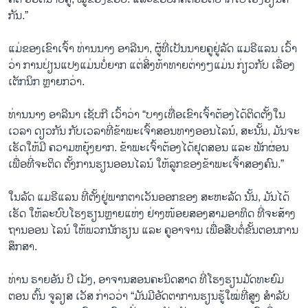
ກັນ.”
ແມ່ຂອງເຂົາເຈົ້າ ທ່ານນາງ ອາລີນາ, ຜູ້ທີ່ເປັນນາຍຄູຢູ່ລັດ ແມຣີແລນ ເວົ້າ
ວ່າ ການປ່ຽນແປງແມ່ນບໍ່ຍາກ ແຕ່ສິ່ງທ້າທາຍຕ່າງໆແມ່ນ ກ່ຽວກັບ ເລື່ອງ
ເຕັກນິກ ຫຼາຍກວ່າ.
ທ່ານນາງ ອາລີນາ ເຊັບກີ ເວົ້າວ່າ “ບາງເທື່ອເຂົາເຈົ້າຕ້ອງໄດ້ຕິດຕັ້ງໃນ
ເວລາ ດຽວກັນ ກັບເວລາທີ່ຂ້າພະເຈົ້າສອນທາງອອນໄລນ໌,​ ສະນັ້ນ, ມັນຈະ
ເຮັດໃຫ້ມີ ຄວາມຫຍຸ້ງຍາກ. ຂ້າພະເຈົ້າຕ້ອງໄດ້ຢຸດສອນ ແລະ ພັກຜ່ອນ
ເພື່ອທີ່ຈະຕິດ ຕັ້ງການຮຽນອອນໄລນ໌ ໃຫ້ລູກຂອງຂ້າພະເຈົ້າສອງຄົນ.”
ໃນລັດ ແມຣີແລນ ທີ່ຕັ້ງຢູ່ພາກຕາເວັນອອກຂອງ ສະຫະລັດ ນັ້ນ, ມັນໄດ້
ເຮັດ ໃຫ້ລະບົບໂຮງຮຽນຫຼາຍແຫ່ງ ຢ່າງໜ້ອຍສອງສາມອາທິດ ທີ່ຈະສ້າງ
ຖານອອນ ໄລນ໌ ໃຫ້ພວກນັກຮຽນ ແລະ ຄູອາຈານ ເພື່ອສືບຕໍ່ຂັ້ນຕອນການ
ສຶກສາ.
ທ່ານ ຣາຍອັນ ບີ ເມັງ, ອາຈານສອນຄະນິດສາດ ທີ່ໂຮງຮຽນມັດທະຍົມ
ຕອນ ຕົ້ນ ຈູລຽສ ເວັສ ກ່າວວ່າ “ມັນມີອັດຕາການຮຽນຮູ້ໃໝ່ທີ່ສູງ ສຳລັບ