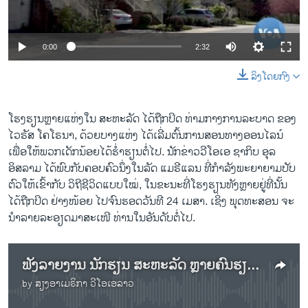
ວິທະຍາສາດ-ເທັກໂນໂລຈີ
ທຸລະກິດ
0:00
2:32
ພາສາອັງກິດ
ລິງໂດຍກົງ
ວີດີໂອ
ສຽງ
ໂຮງຮຽນຫຼາຍແຫ່ງໃນ ສະຫະລັດ ໄດ້ຖືກປິດ ທ່າມກາງການລະບາດ ຂອງ
ໄວຣັສ ໂຄໂຣນາ, ດ້ວຍບາງແຫ່ງ ໄດ້ເລີ່ມຕົ້ນການສອນທາງອອນໄລນ໌
ລາຍການກະຈາຍສຽງ
ຕິດຕາມພວກເຮົາ ທີ່
ເພື່ອໃຫ້ພວກເດັກນ້ອຍໄດ້ຮໍ່າຮຽນຕໍ່ໄປ. ນັກຂ່າວວີໂອເອ ຊາກິບ ອຸລ
ລາຍງານ
ອິສລາມ ໄດ້ພົບກັບຄອບຄົວນຶ່ງໃນລັດ ແມຣີແລນ ທີ່ກຳລັງພະຍາຍາມປັບ
ຕົວໃຫ້ເຂົ້າກັບ ວິຖີຊີວິດແບບໃໝ່, ໃນຂະນະທີ່ໂຮງຮຽນທັງຫຼາຍຢູ່ທີ່ນັ້ນ
ໄດ້ຖືກປິດ ຢ່າງໜ້ອຍ ໄປຈົນຮອດວັນທີ 24 ເມສາ. ເຊິ່ງ ພຸດທະສອນ ຈະ
ພາສາຕ່າງໆ
ນຳລາຍລະອຽດມາສະເໜີ ທ່ານໃນອັນດັບຕໍ່ໄປ.
ຟັງລາຍງານ ນັກຮຽນ ສະຫະລັດ ຫຼາຍຄົນຮຽນໜັງສື ທາງອອນໄລນ໌ ເປັນຄັ້ງທຳອິດ
by
ສຽງອາເມຣິກາ ວີໂອເອລາວ
No media source currently available