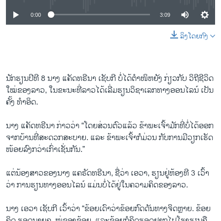
0:00
3:09
ລິງໂດຍກົງ
ນັກຮຽນປີທີ 8 ນາງ ແຄັດທຣີນາ ເຊັບກີ ບໍ່ໄດ້ຕຳໜິຫຍັງ ກ່ຽວກັບ ວິຖີຊີວິດ
ໃໝ່ຂອງລາວ, ໃນຂະນະທີ່ລາວໄດ້ເລີ່ມຮຽນວິຊາເລກທາງອອນໄລນ໌ ເປັນ
ຄັ້ງ ທຳອິດ.
ນາງ ແຄັດທຣີນາ ກ່າວວ່າ “ໂດຍສ່ວນຕົວແລ້ວ ຂ້າພະເຈົ້າມັກທີ່ບໍ່ໄດ້ອອກ
ຈາກບ້ານທີ່ສະດວກສະບາຍ. ແລະ ຂ້າພະເຈົ້າກໍມ່ວນ ກັບການມີວຽກເຮັດ
ໜ້ອຍລົງກວ່າເກົ່າເຊັ່ນກັນ.”
ແຕ່ນ້ອງສາວຂອງນາງ ແຄຣັດທຣີນາ, ຊື່ວ່າ ເອວາ, ຮຽນຢູ່ຫ້ອງທີ 3 ເວົ້າ
ວ່າ ການຮຽນທາງອອນໄລນ໌ ແມ່ນບໍ່ໄດ້ຢູ່ໃນຄວາມຄິດຂອງລາວ.
ນາງ ເອວາ ເຊັບກີ ເວົ້າວ່າ “ຂ້ອຍເດົາວ່າຂ້ອຍກົດດັນທາງຈິດຫຼາຍ. ຂ້ອຍ
ຄິດ ຮອດນາຍຄູ, ໝູ່ຂອງຂ້ອຍ. ແລະຂ້ອຍກໍຄິດຮອດຢາກໄປໂຮງຮຽນຄື