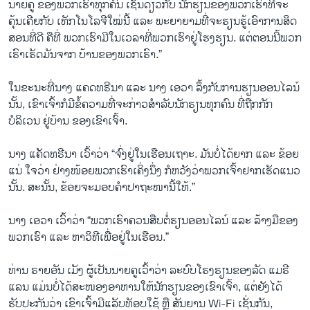
ນາຍຄູ ຂອງພວກເຮົາທຸກຄົນ ເຊັ່ນດຽວກັບ ນັກຮຽນຂອງພວກເຮົາທີ່ຈະ
ຄຸ້ນເຄີຍກັບ ເທັກໂນໂລຈີໃໝ່ນີ້ ແລະ ພະຍາຍາມທີ່ຈະຮຽນຮູ້ເອົາການສິດ
ສອນທີ່ດີ ຄືທີ່ ພວກເຮົາມີໃນເວລາທີ່ພວກເຮົາຢູ່ໂຮງຮຽນ. ແຕ່ຕອນນີ້ພວກ
ເຮົາເຮັດມັນຈາກ ບ້ານຂອງພວກເຮົາ.”
ໃນຂະນະທີ່ນາງ ແຄດທຣີນາ ແລະ ນາງ ເອວາ ລຶ້ງກັບການຮຽນອອນໄລນ໌
ນັ້ນ, ເຂົາເຈົ້າກໍມີຂໍ້ຄວາມທີ່ຈະກ່າວສຳລັບນັກຮຽນທຸກຄົນ ທີ່ຖືກກັກ
ບໍລິເວນ ຢູ່ບ້ານ ຂອງເຂົາເຈົ້າ.
ນາງ ແຄັດທຣີນາ ເວົ້າວ່າ “ຈົ່ງຢູ່ໃນເຮືອນເຖາະ. ມັນບໍ່ໄດ້ຍາກ ແລະ ຂ້ອຍ
ແນ່ ໃຈວ່າ ຢ່າງໜ້ອຍພວກເຮົາເຄິ່ງນຶ່ງ ກໍຫວັງວ່າພວກເຈົ້າຢາກເຮັດແນວ
ນັ້ນ. ສະນັ້ນ, ຂ້ອຍຈະມອບຄຳປາຖະໜານີ້ໃຫ້.”
ນາງ ເອວາ ເວົ້າວ່າ “ພວກເຮົາຄວນສືບຕໍ່ຮຽນອອນໄລນ໌ ແລະ ລ້າງມືຂອງ
ພວກເຮົາ ແລະ ຫາວິທີເພື່ອຢູ່ໃນເຮືອນ.”
ທ່ານ ຣາຍອັນ ເມັງ ຜູ້ເປັນນາຍຄູເວົ້າວ່າ ລະບົບໂຮງຮຽນຂອງລັດ ແມຣີ
ແລນ ແມ່ນບໍ່ໄດ້ສະໜອງອາຫານໃຫ້ນັກຮຽນຂອງເຂົາເຈົ້າ, ແຕ່ຍັງໄດ້
ຮັບປະກັນວ່າ ເຂົາເຈົ້າມີແລັບທັອບໃຊ້ ຫຼື ສັນຍານ Wi-Fi ເຊັ່ນກັນ,