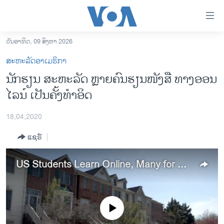
ລິ້ງ
ສຳຫລັບ
ເຂົ້າ
ວັນອາທິດ, 09 ສິງຫາ 2026
ຫາ
ໂຮມເພຈ
ສະຫະລັດອາເມຣິກາ
ຂ້າມ
ລາວ
ນັກຮຽນ ສະຫະລັດ ຫຼາຍຄົນຮຽນໜັງສື ທາງອອນ
ຂ້າມ
ອາເມຣິກາ
ໄລນ໌ ເປັນຄັ້ງທຳອິດ
ຂ້າມ
ໄປ
ການເລືອກຕັ້ງ ປະທານາທີບໍດີ ສະຫະລັດ 2024
ຫາ
18,04,2020
ຂ່າວ​ຈີນ
ຊອກ
ແຊຣ໌
ຄົ້ນ
ໂລກ
ເອເຊຍ
US Students Learn Online, Many for First Time
ອິດສະຫຼະພາບດ້ານການຂ່າວ
ຊີວິດຊາວລາວ
No media source currently available
ຊຸມຊົນຊາວລາວ