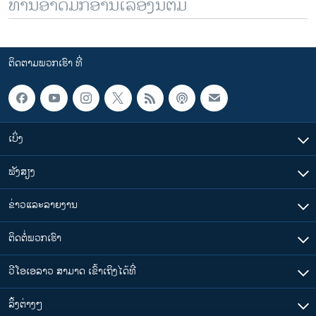
ທ່ານອາດມັກອ່ານເລື້ອງນີ້ຕື່ມ
ຕິດຕາມພວກເຮົາ ທີ່
ເບິ່ງ
ຟັງສຽງ
ຂ່າວແລະລາຍງານ
ຕິດຕໍ່ພວກເຮົາ
ວີໂອເອລາວ ສາມາດ ເຂົ້າເຖິງໄດ້ທີ່
​ລິ້ງ​ຕ່າງໆ